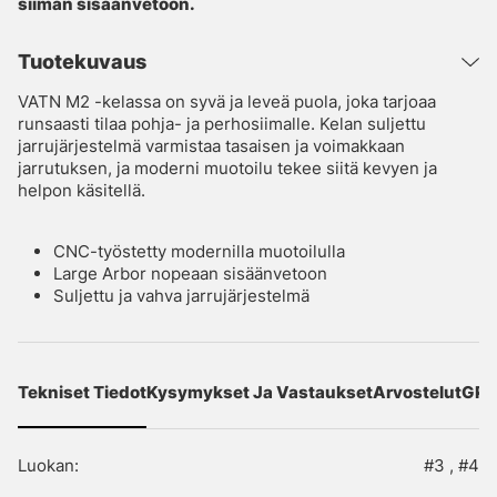
siiman sisäänvetoon.
Tuotekuvaus
VATN M2 -kelassa on syvä ja leveä puola, joka tarjoaa
runsaasti tilaa pohja- ja perhosiimalle. Kelan suljettu
jarrujärjestelmä varmistaa tasaisen ja voimakkaan
jarrutuksen, ja moderni muotoilu tekee siitä kevyen ja
helpon käsitellä.
CNC-työstetty modernilla muotoilulla
Large Arbor nopeaan sisäänvetoon
Suljettu ja vahva jarrujärjestelmä
Tekniset Tiedot
Kysymykset Ja Vastaukset
Arvostelut
GPS
Luokan:
#3 , #4