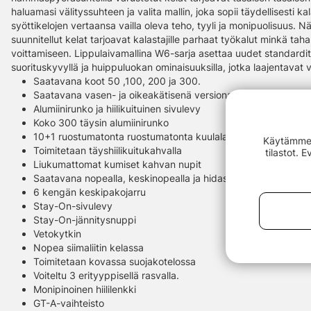
haluamasi välityssuhteen ja valita mallin, joka sopii täydellisesti ka
syöttikelojen vertaansa vailla oleva teho, tyyli ja monipuolisuus. N
suunnitellut kelat tarjoavat kalastajille parhaat työkalut minkä tah
voittamiseen. Lippulaivamallina W6-sarja asettaa uudet standardit 
suorituskyvyllä ja huippuluokan ominaisuuksilla, jotka laajentavat 
Saatavana koot 50 ,100, 200 ja 300.
Saatavana vasen- ja oikeakätisenä versiona
Alumiinirunko ja hiilikuituinen sivulevy
Koko 300 täysin alumiinirunko
10+1 ruostumatonta ruostumatonta kuulalaakeria, mukaan lu
Käytämme e
Toimitetaan täyshiilikuitukahvalla
tilastot. 
Liukumattomat kumiset kahvan nupit
Saatavana nopealla, keskinopealla ja hidaskäyntivaihteella.
6 kengän keskipakojarru
Stay-On-sivulevy
Stay-On-jännitysnuppi
Vetokytkin
Nopea siimaliitin kelassa
Toimitetaan kovassa suojakotelossa
Voiteltu 3 erityyppisellä rasvalla.
Monipinoinen hiililenkki
GT-A-vaihteisto