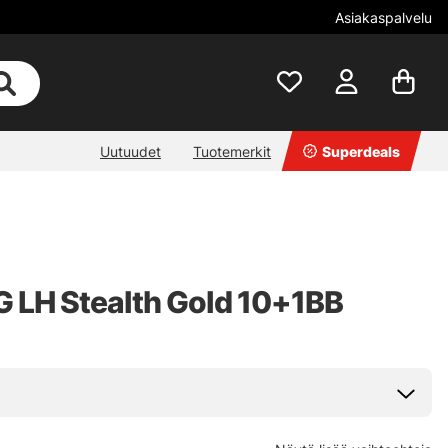
Asiakaspalvelu
Uutuudet
Tuotemerkit
Superdeals
 LH Stealth Gold 10+1BB