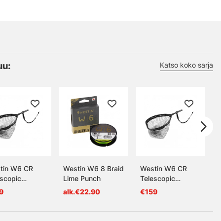
uu:
Katso koko sarja
tin W6 CR
Westin W6 8 Braid
Westin W6 CR
W
escopic
Lime Punch
Telescopic
F
ding Net 3m S
Landing Net 4m M
9
alk.€22.90
€159
a