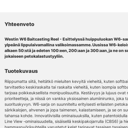
Yhteenveto
Westin W6 Baitcasting Reel - Esittelyssä huippuluokan W6-sarj
ylpeänä lippulaivamallina valikoimassamme. Uusissa W6-keloiss
alkaen 50:stä ja edeten 100:een, 200:aan ja 300:aan, ja ne on
jokaiseen petokalastustyyliin.
Tuotekuvaus
Riippumatta siitä, heitätkö mieluiten kevyitä vieheitä, kuten softbai
tarvitsetko keskiraskaita tai raskaita vieheitä, kuten isompia softba
tarjoaa poikkeuksellista monipuolisuutta. Kestävyys ja lujuus ovat
prioriteetteja, ja niissä on vankka yksiosainen alumiinirunko, joka 
suorituskyvyn. W6-sarja on suunniteltu erityisesti erilaisten petok
särkikalojen, ahvenen ja jopa taimenen, kalastamiseen, ja se on su
tahansa kohde. Innovatiivisilla ominaisuuksilla, kuten patentoidull
Line View -ominaisuudella, sisäisellä keskipakojarrulla (CBS6) ja h
hammaspyöräsuhteilla varustetut kelat tarjoavat tasaisen tasaisen 