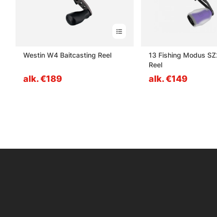
Westin W4 Baitcasting Reel
13 Fishing Modus SZ
Reel
alk. €189
alk. €149