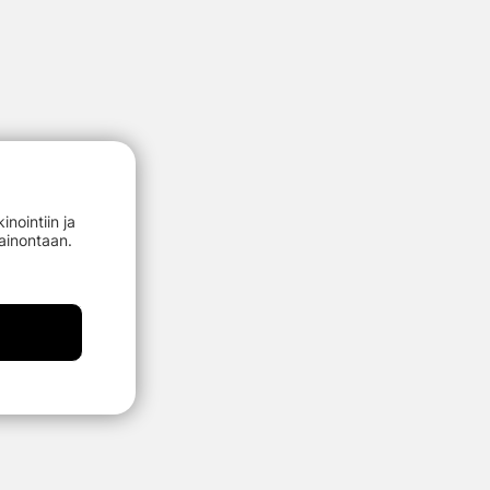
nointiin ja
mainontaan.