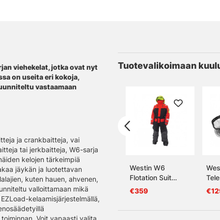
Tuotevalikoimaan kuul
an viehekelat, jotka ovat nyt
a on useita eri kokoja,
 suunniteltu vastaamaan
tteja ja crankbaitteja, vai
itteja tai jerkbaitteja, W6-sarja
 näiden kelojen tärkeimpiä
Westin W6
Wes
takaa jäykän ja luotettavan
Flotation Suit
Tel
alalajien, kuten hauen, ahvenen,
Midnight Sun
Lan
unniteltu valloittamaan mikä
€359
€12
a EZLoad-kelaamisjärjestelmällä,
ienosäädetyillä
toiminnan. Voit vapaasti valita