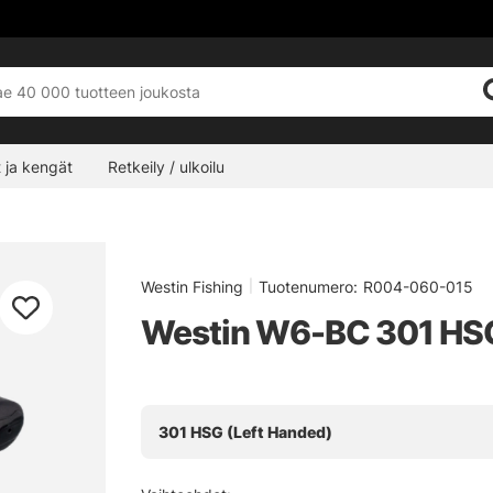
 ja kengät
Retkeily / ulkoilu
Westin Fishing
|
Tuotenumero:
R004-060-015
Westin W6-BC 301 HSG
301 HSG (Left Handed)