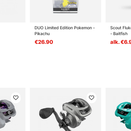
DUO Limited Edition Pokemon -
Scout Flu
Pikachu
- Baitfish
€26.90
alk. €6.