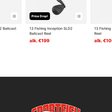
Price Drop!
2 Baitcast
13 Fishing Inception SLD2
13 Fishin
Baitcast Reel
Reel
alk. €199
alk. €1