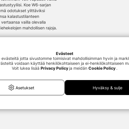
lastustyyliisi. Koe W6-sarjan
ämä odotukset ylittäviksi
ansa kalastustilanteen
vertaansa vailla olevalla
viehekelojen mahdollisen rajoja.
Evästeet
kien
västeitä jotta sivustomme toimisivat mahdollisimman hyvin ja markki
Evästeitä voidaan käyttää henkilökohtaiseen ja ei-henkilökohtaiseen 
Voit lukea lisää
Privacy Policy
ja meidän
Cookie Policy
.
Asetukset
Hyväksy & sulje