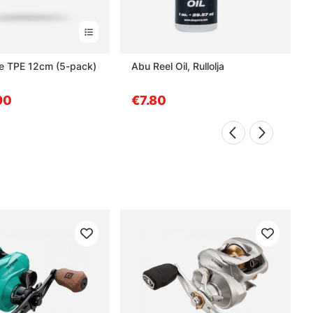
ke TPE 12cm (5-pack)
Abu Reel Oil, Rullolja
90
€7.80