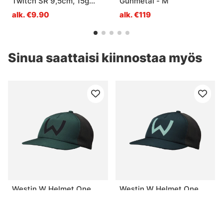
Twitch SR 9,5cm, 15g
Gunmetal - M
Suspending - Dirty
alk. €9.90
alk. €119
Roach
Sinua saattaisi kiinnostaa myös
Westin W Helmet One
Westin W Helmet One
Size Deep Forest
Size Petrol Blue
€25.90
€25.90