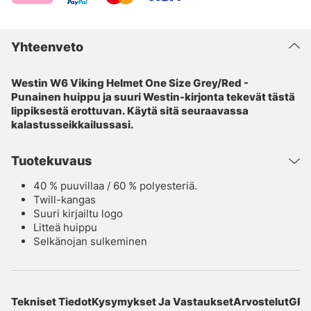
Yhteenveto
Westin W6 Viking Helmet One Size Grey/Red -
Punainen huippu ja suuri Westin-kirjonta tekevät tästä
lippiksestä erottuvan. Käytä sitä seuraavassa
kalastusseikkailussasi.
Tuotekuvaus
40 % puuvillaa / 60 % polyesteriä.
Twill-kangas
Suuri kirjailtu logo
Litteä huippu
Selkänojan sulkeminen
Tekniset Tiedot
Kysymykset Ja Vastaukset
Arvostelut
GPS