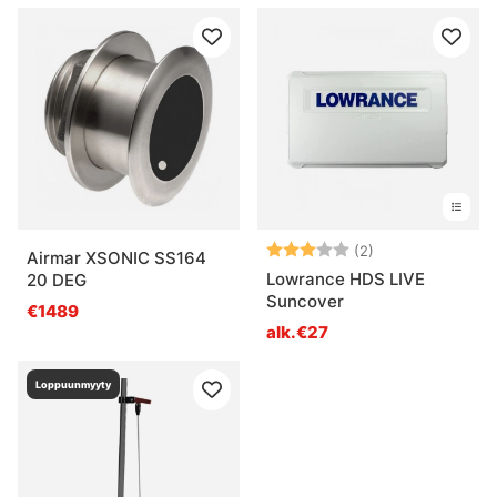
Arvio:
3.0 5:sta tähde
(2)
Airmar XSONIC SS164
Lowrance HDS LIVE
20 DEG
Suncover
€1489
alk.€27
Loppuunmyyty