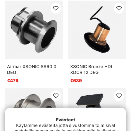
Airmar XSONIC SS60 0
XSONIC Bronze HDI
DEG
XDCR 12 DEG
€479
€639
Evästeet
Käytämme evästeitä jotta sivustomme toimisivat
mahdollisimman hyvin ja markkinointiin ja tilastot.