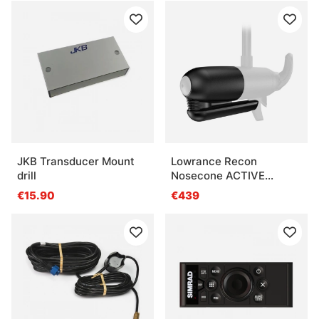
JKB Transducer Mount
Lowrance Recon
drill
Nosecone ACTIVE
IMAGING 3-IN-8
€15.90
€439