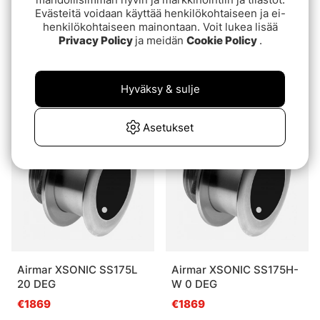
Evästeitä voidaan käyttää henkilökohtaiseen ja ei-
henkilökohtaiseen mainontaan. Voit lukea lisää
Privacy Policy
ja meidän
Cookie Policy
.
Airmar XSONIC SS164 0
RAM Mounts System
DEG
With Round Base And
1.5'' X 3''
Hyväksy & sulje
€1489
€89.90
Asetukset
Airmar XSONIC SS175L
Airmar XSONIC SS175H-
20 DEG
W 0 DEG
€1869
€1869