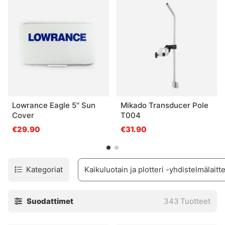
sivukuvan anturin oikealle ja vasemmalle puolelle
klassisen suoran näkymän lisäksi. Kaikilla tuotemerkeillä
on eri nimet tälle toiminnolle, se voi olla nimeltään
Sideview, Sideimage m.m. Sen toiminta on sama ja löydät
kaikki nämä painot, joissa on tällainen toiminto, jos
suodatat Sivunäkymä.
Lowrance Eagle 5'' Sun
Mikado Transducer Pole
Cover
T004
€29.90
€31.90
Kategoriat
Kaikuluotain ja plotteri -yhdistelmälaitt
Suodattimet
343
Tuotteet