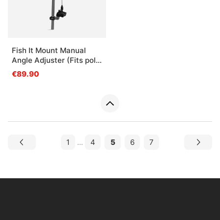
Fish It Mount Manual
Angle Adjuster (Fits pole
20-30mm)
€89.90
1
...
4
5
6
7