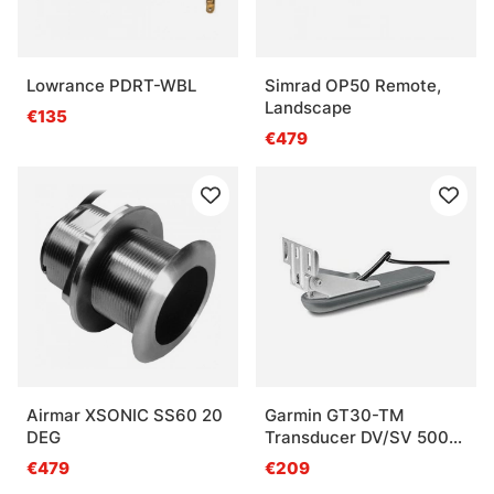
Lowrance PDRT-WBL
Simrad OP50 Remote,
Landscape
€135
€479
Airmar XSONIC SS60 20
Garmin GT30-TM
DEG
Transducer DV/SV 500w
425/485 & 790/850 kHz
€479
€209