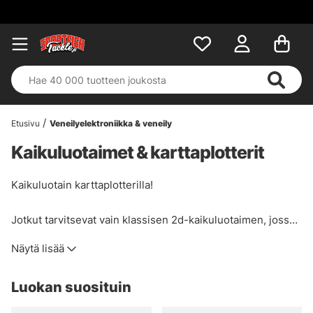
Etusivu
Veneilyelektroniikka & veneily
Kaikuluotaimet & karttaplotterit
Kaikuluotain karttaplotterilla!
Jotkut tarvitsevat vain klassisen 2d-kaikuluotaimen, jossa
on syvyys, kasvillisuus ja lämpötila, ja jotkut tarvitsevat
Näytä lisää
karttoja. Tästä kategoriasta löydät yhdistelmät, joissa on
sekä karttaplotteri että kaikuluotain samassa laitteessa!
Luokan suosituin
Monissa kaikuluotaimissa on toiminto, joka näyttää