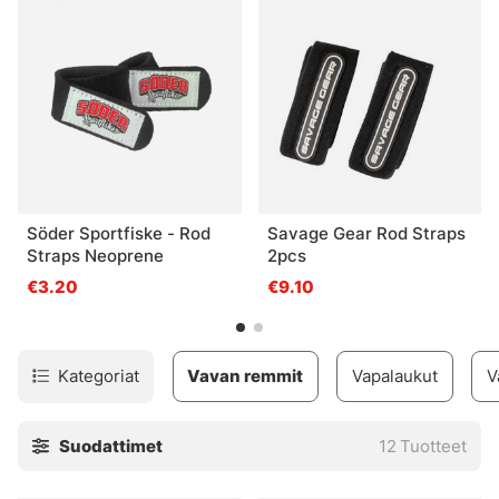
leveämpiä hihnoja varmistaaksesi, että rata on
mahdollisimman tiukka.
Pääosin kappaleet tulevat kahdessa pakkauksessa.
Söder Sportfiske - Rod
Savage Gear Rod Straps
Straps Neoprene
2pcs
€3.20
€9.10
Kategoriat
Vavan remmit
Vapalaukut
V
Suodattimet
12
Tuotteet