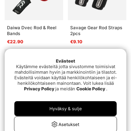
Daiwa Dvec Rod & Reel
Savage Gear Rod Straps
Bands
2pcs
€22.90
€9.10
Evästeet
Käytämme evästeitä jotta sivustomme toimisivat
mahdollisimman hyvin ja markkinointiin ja tilastot.
Evästeitä voidaan käyttää henkilökohtaiseen ja ei-
henkilökohtaiseen mainontaan. Voit lukea lisää
Privacy Policy
ja meidän
Cookie Policy
.
Hyväksy & sulje
Daiwa Neoprene Rod
Fox Rage Voyager Rod
Bands - Medium
Bands 2-pack
Asetukset
€14.90
€9.20