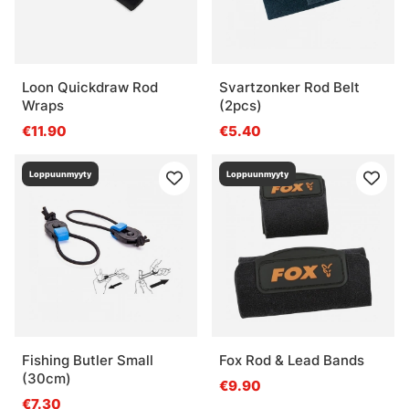
Loon Quickdraw Rod
Svartzonker Rod Belt
Wraps
(2pcs)
€11.90
€5.40
Loppuunmyyty
Loppuunmyyty
Fishing Butler Small
Fox Rod & Lead Bands
(30cm)
€9.90
€7.30