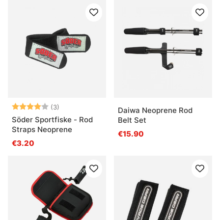
Arvio:
4.0 5:sta tähdestä
(3)
Daiwa Neoprene Rod
Söder Sportfiske - Rod
Belt Set
Straps Neoprene
€15.90
€3.20