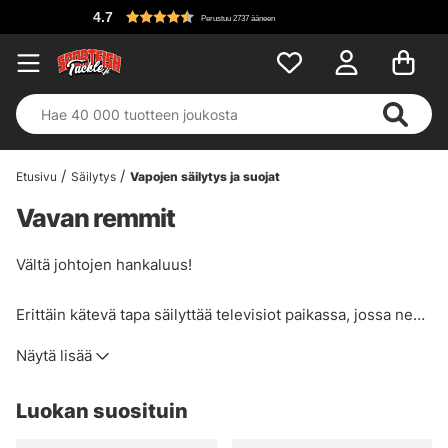
4.7
Perustuu 2737 ääneen
Etusivu
Säilytys
Vapojen säilytys ja suojat
Vavan remmit
Vältä johtojen hankaluus!
Erittäin kätevä tapa säilyttää televisiot paikassa, jossa ne
eivät häviä, täydellinen, jos sinulla ei ole energiaa tai halua
Näytä lisää
purkaa kaikkea ja laittaa sitä johtoihin.
Luokan suosituin
On sekä kapeampia että leveämpiä hihnoja, jos sinulla on
pidempi rata, voit käyttää vain yhtä Savage Gearin