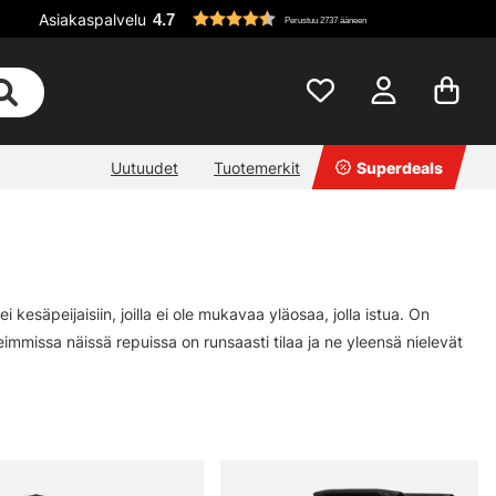
Asiakaspalvelu
4.7
Perustuu 2737 ääneen
Uutuudet
Tuotemerkit
Superdeals
ei kesäpeijaisiin, joilla ei ole mukavaa yläosaa, jolla istua. On
eimmissa näissä repuissa on runsaasti tilaa ja ne yleensä nielevät