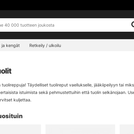
 ja kengät
Retkeily / ulkoilu
olit
 tuolireppuja! Täydelliset tuolireput vaellukselle, jääkiipeilyyn tai miks
ertaisista istuimista sekä pehmustettuihin että tuolin selkänojaan. Us
rvitset kuljettaa.
uosituin