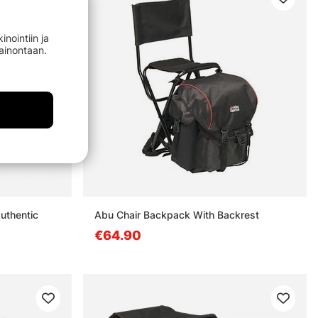
nointiin ja
mainontaan.
uthentic
Abu Chair Backpack With Backrest
€64.90