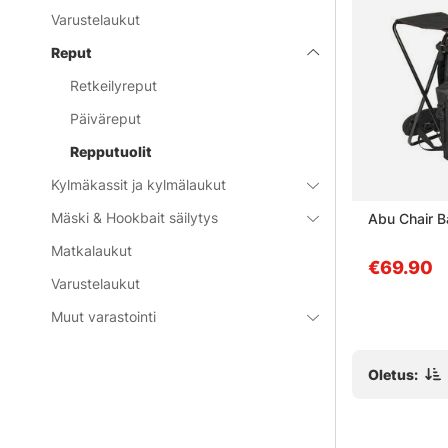
Varustelaukut
Reput
Retkeilyreput
Päiväreput
Repputuolit
Kylmäkassit ja kylmälaukut
Mäski & Hookbait säilytys
k Basic
Fladen Backpack with Chair
Abu Chair 
Authentic Gear black
Matkalaukut
€45.90
€69.90
Varustelaukut
Muut varastointi
Oletus: