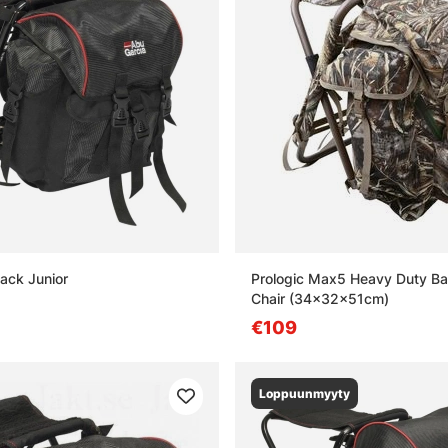
ack Junior
Prologic Max5 Heavy Duty B
Chair (34x32x51cm)
€109
Loppuunmyyty