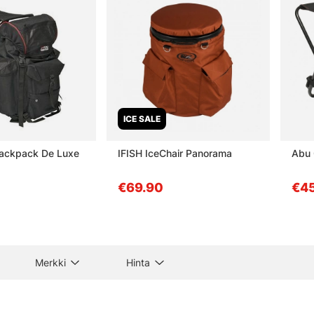
ICE SALE
Backpack De Luxe
IFISH IceChair Panorama
Abu 
€69.90
€4
Merkki
Hinta