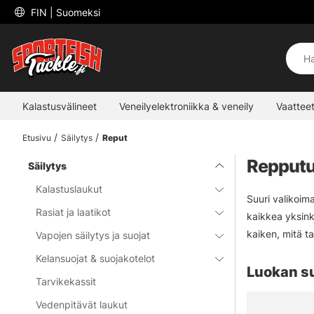
 FIN 
| Suomeksi
Kalastusvälineet
Veneilyelektroniikka & veneily
Vaatteet
Etusivu
Säilytys
Reput
Repputu
Säilytys
Kalastuslaukut
Suuri valikoima
Rasiat ja laatikot
kaikkea yksink
kaiken, mitä ta
Vapojen säilytys ja suojat
Kelansuojat & suojakotelot
Luokan s
Tarvikekassit
Vedenpitävät laukut