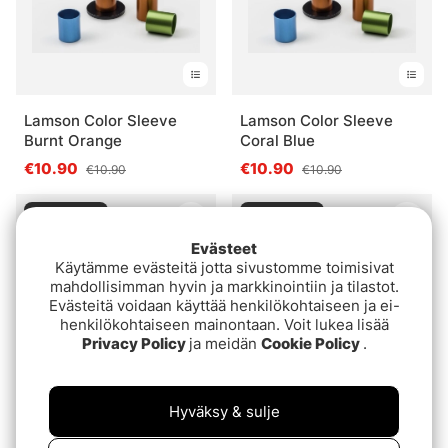
Lamson Color Sleeve
Lamson Color Sleeve
Burnt Orange
Coral Blue
€10.90
€10.90
€10.90
€10.90
Loppuunmyyty
Loppuunmyyty
Evästeet
Käytämme evästeitä jotta sivustomme toimisivat
mahdollisimman hyvin ja markkinointiin ja tilastot.
Evästeitä voidaan käyttää henkilökohtaiseen ja ei-
henkilökohtaiseen mainontaan. Voit lukea lisää
Privacy Policy
ja meidän
Cookie Policy
.
Hyväksy & sulje
Lamson Neopren Reel
Lamson Nylon Multi Bag
Case Grey M
€34.90