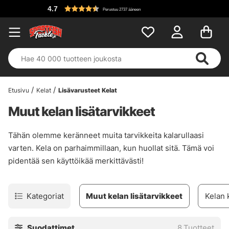
4.7
Perustuu 2737 ääneen
Etusivu
Kelat
Lisävarusteet Kelat
Muut kelan lisätarvikkeet
Tähän olemme keränneet muita tarvikkeita kalarullaasi
varten. Kela on parhaimmillaan, kun huollat sitä. Tämä voi
pidentää sen käyttöikää merkittävästi!
Kategoriat
Muut kelan lisätarvikkeet
Kelan 
Suodattimet
8
Tuotteet