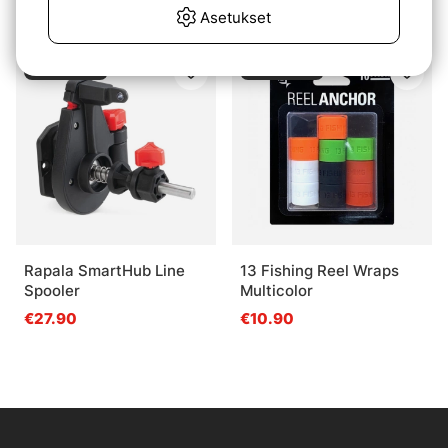
Asetukset
€19.90
Loppuunmyyty
Loppuunmyyty
Rapala SmartHub Line
13 Fishing Reel Wraps
Spooler
Multicolor
€27.90
€10.90