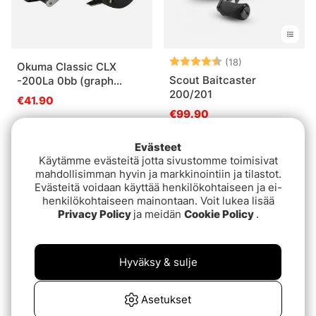
Arvio:
4.4 5:sta tähde
(18)
Okuma Classic CLX
Scout Baitcaster
-200La 0bb (graph
200/201
spool)
€41.90
€99.90
Evästeet
Käytämme evästeitä jotta sivustomme toimisivat
mahdollisimman hyvin ja markkinointiin ja tilastot.
Evästeitä voidaan käyttää henkilökohtaiseen ja ei-
henkilökohtaiseen mainontaan. Voit lukea lisää
Privacy Policy
ja meidän
Cookie Policy
.
Hyväksy & sulje
Okuma Classic CLX 300
Fladen Warbird GCT20
Asetukset
€54.90
€39.90