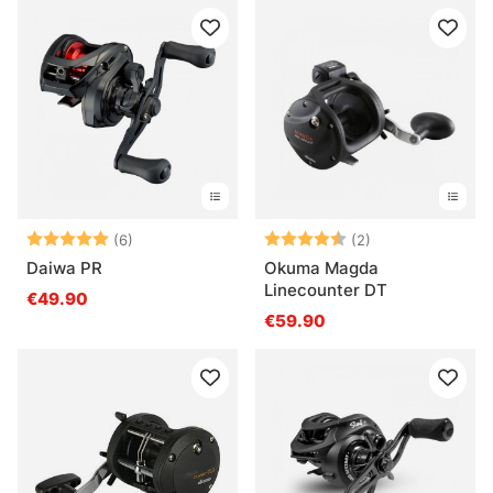
Arvio:
5.0 5:sta tähdestä
Arvio:
4.5 5:sta tähde
(6)
(2)
Daiwa PR
Okuma Magda
Linecounter DT
€49.90
€59.90