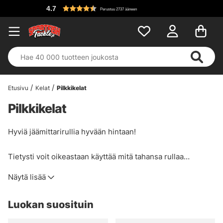
4.7
Perustuu 2737 ääneen
Etusivu
Kelat
Pilkkikelat
Pilkkikelat
Hyviä jäämittarirullia hyvään hintaan!
Tietysti voit oikeastaan käyttää mitä tahansa rullaa
jääkalastukseen, mutta meillä on juuri tähän kalastukseen
Näytä lisää
suunniteltuja rullia, vähän enemmän perkele! Se, että ne
ovat kevyempiä, johtuu oikeastaan vain siitä materiaalista,
Luokan suosituin
josta rulla on tehty, mitä enemmän muovia rulla on, sitä
paremmin se kestää pakkasta!