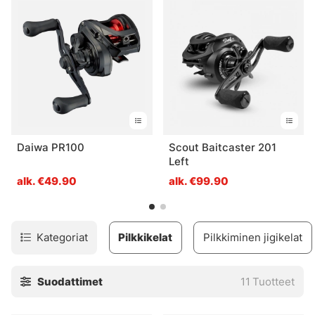
Meillä on hyvä valikoima eri hintaluokkia, joten jokaiselle
pitäisi löytyä jotain omaan makuun tai suunnitelmaan
sopivaa! Jos et ole vielä varma, mitä hankkia, meillä on
myös kategoria, jossa on täydellisiä jäätelösarjoja, joten
saat tarvitsemasi edullisesti. Haluatko tietää lisää? Älä
epäröi ottaa yhteyttä asiakaspalveluumme tai tule
myymälään, niin autamme sinua!
Daiwa PR100
Scout Baitcaster 201
Left
alk. €49.90
alk. €99.90
Kategoriat
Pilkkikelat
Pilkkiminen jigikelat
Suodattimet
11
Tuotteet