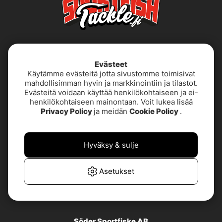
Evästeet
Käytämme evästeitä jotta sivustomme toimisivat
mahdollisimman hyvin ja markkinointiin ja tilastot.
Evästeitä voidaan käyttää henkilökohtaiseen ja ei-
henkilökohtaiseen mainontaan. Voit lukea lisää
Käyttöehdot
Saavutettavuusseloste
Privacy Policy
ja meidän
Cookie Policy
.
Tietoja meistä
Tietosuojakäytäntö
Hyväksy & sulje
TUOTETUKI &
UKK
YHTEYSTIEDOT
Asetukset
Asiakaspalvelu
Söder Sportfiske AB