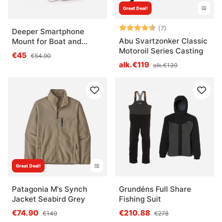
Great Deal!
Arvio:
4.3 5:sta tähdes
(7)
Deeper Smartphone
Abu Svartzonker Classic
Mount for Boat and
Motoroil Series Casting
Kayak
€45
€54.90
alk.€119
alk.€139
Great Deal!
Patagonia M's Synch
Grundéns Full Share
Jacket Seabird Grey
Fishing Suit
€74.90
€210.88
€149
€278