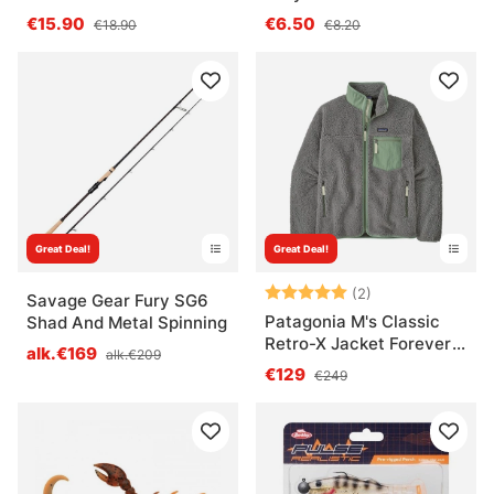
€15.90
€6.50
€18.90
€8.20
Great Deal!
Great Deal!
Arvio:
5.0 5:sta tähde
(2)
Savage Gear Fury SG6
Patagonia M's Classic
Shad And Metal Spinning
Retro-X Jacket Forever
alk.€169
alk.€209
Grey
€129
€249