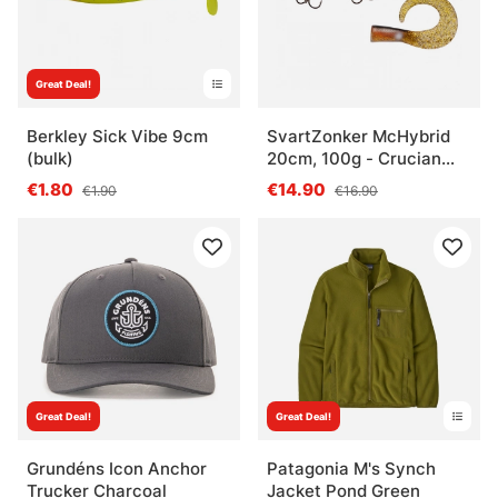
Great Deal!
Berkley Sick Vibe 9cm
SvartZonker McHybrid
(bulk)
20cm, 100g - Crucian
Carp
€1.80
€14.90
€1.90
€16.90
Great Deal!
Great Deal!
Grundéns Icon Anchor
Patagonia M's Synch
Trucker Charcoal
Jacket Pond Green