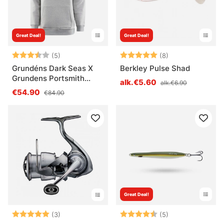
Great Deal!
Great Deal!
Arvio:
3.6 5:sta tähdestä
Arvio:
5.0 5:sta tähde
(5)
(8)
Grundéns Dark Seas X
Berkley Pulse Shad
Grundens Portsmith
alk.€5.60
alk.€6.90
Hoodie Athletic Heather
€54.90
€84.90
Great Deal!
Arvio:
5.0 5:sta tähdestä
Arvio:
4.8 5:sta tähde
(3)
(5)