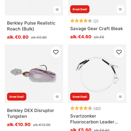
Great Deal!
Arvio:
4.0 5:sta tähde
(2)
Berkley Pulse Realistic
Savage Gear Craft Bleak
Roach (Bulk)
alk.€4.60
alk.€0.80
alk.€6
alk.€0.80
Great Deal!
Great Deal!
Arvio:
4.7 5:sta tähd
(40)
Berkley DEX Disruptor
Svartzonker
Tungsten
Fluorocarbon Leader
alk.€10.90
alk.€13.90
40cm 2kpl
alk.€5.60
alk.€6.40