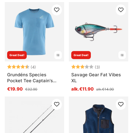
Great Deal!
Great Deal!
Arvio:
4.8 5:sta tähdestä
Arvio:
3.0 5:sta tähde
(4)
(3)
Grundéns Species
Savage Gear Fat Vibes
Pocket Tee Captain's
XL
Blue Heather
€19.90
alk.€11.90
€32.90
alk.€14.90