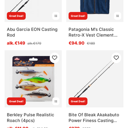
Great Deal!
Great Deal!
Abu Garcia EON Casting
Patagonia M's Classic
Rod
Retro-X Vest Clement
Blue
alk.€149
€94.90
alk.€179
€189
Great Deal!
Great Deal!
Berkley Pulse Realistic
Bite Of Bleak Akakabuto
Roach (4pcs)
Power Finess Casting
6'10 ML Fast 3-15g