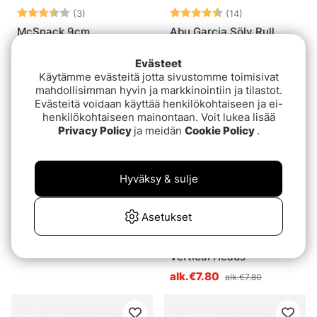
Arvio:
3.7 5:sta tähdestä
Arvio:
4.5 5:sta tähde
(3)
(14)
McSnack 9cm
Abu Garcia Sölv Rull
alk.€9.30
alk.€3.30
alk.€11.90
alk.€6.80
Evästeet
Käytämme evästeitä jotta sivustomme toimisivat
mahdollisimman hyvin ja markkinointiin ja tilastot.
Evästeitä voidaan käyttää henkilökohtaiseen ja ei-
henkilökohtaiseen mainontaan. Voit lukea lisää
Privacy Policy
ja meidän
Cookie Policy
.
Hyväksy & sulje
Great Deal!
Asetukset
Arvio:
4.8 5:sta tähde
(6)
Abu Garcia Atom PRO
Savage Gear Monster
alk.€6.50
alk.€8.20
Vertical Heads
alk.€7.80
alk.€7.80