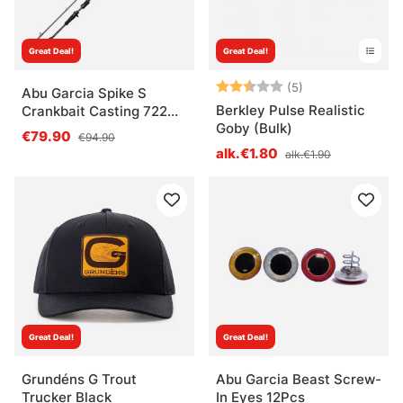
Great Deal!
Great Deal!
Arvio:
2.6 5:sta tähde
(5)
Abu Garcia Spike S
Berkley Pulse Realistic
Crankbait Casting 722
Goby (Bulk)
10-30g
€79.90
€94.90
alk.€1.80
alk.€1.90
Great Deal!
Great Deal!
Grundéns G Trout
Abu Garcia Beast Screw-
Trucker Black
In Eyes 12Pcs