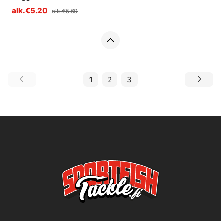
alk.€5.20
alk.€5.60
1
2
3