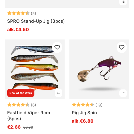
Arvio:
4.4 5:sta tähdestä
(5)
SPRO Stand-Up Jig (3pcs)
alk.€4.50
Deal of the Week
Arvio:
4.7 5:sta tähdestä
Arvio:
4.7 5:sta tähde
(6)
(19)
Eastfield Viper 9cm
Pig Jig Spin
(5pcs)
alk.€6.80
€2.66
€9.30