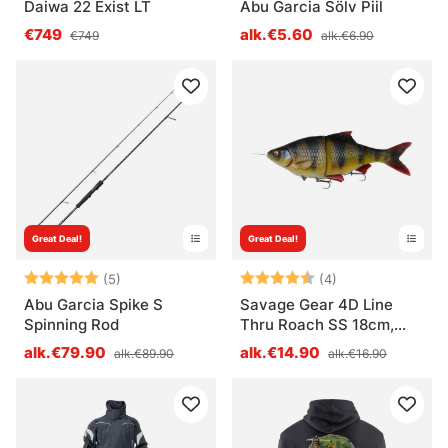
Daiwa 22 Exist LT
Abu Garcia Sölv Piil
€749
alk.€5.60
€749
alk.€6.90
Great Deal!
Great Deal!
Arvio:
5.0 5:sta tähdestä
Arvio:
4.8 5:sta tähde
(5)
(4)
Abu Garcia Spike S
Savage Gear 4D Line
Spinning Rod
Thru Roach SS 18cm,
80g
alk.€79.90
alk.€14.90
alk.€89.90
alk.€16.90