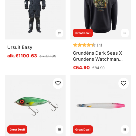
Great Deal!
Arvio:
4.8 5:sta tähde
(4)
Ursuit Easy
Grundéns Dark Seas X
alk.€1100.63
alk.€1109
Grundens Watchman
Hoodie Black
€54.90
€84.90
Great Deal!
Great Deal!