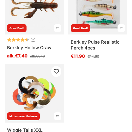
Great Deal!
Great Deal!
Arvio:
4.5 5:sta tähdestä
(2)
Berkley Pulse Realistic
Berkley Hollow Craw
Perch 4pcs
alk.€7.40
€11.90
alk.€9.10
€14.90
Midsummer Madness
Wiggle Tails XXL