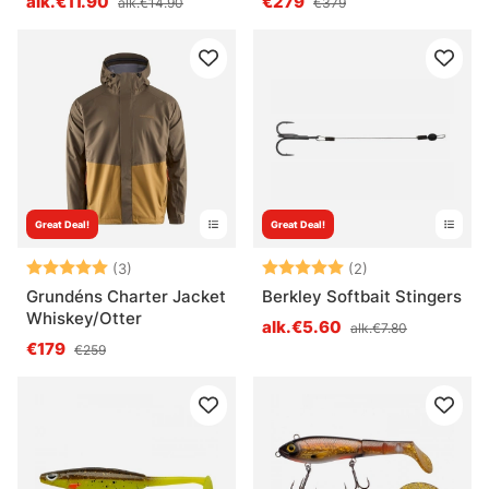
alk.€11.90
€279
alk.€14.90
€379
Limited Edition
Great Deal!
Great Deal!
Arvio:
5.0 5:sta tähdestä
Arvio:
5.0 5:sta tähde
(3)
(2)
Grundéns Charter Jacket
Berkley Softbait Stingers
Whiskey/Otter
alk.€5.60
alk.€7.80
€179
€259