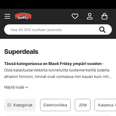
Superdeals
Tässä kategoriassa on Black Friday ympäri vuoden
-
Osta kalastustarvikkeita tunnetuilta tuotemerkeiltä todella
alhaisin hinnoin, hinnat ovat voimassa niin kauan kuin niitä
on varastossa tai joskus kampanjan päättymispäivä. Pro
Näytä lisää
tip! Käytä suodatinta vasemmalla (työpöydällä) tai
yläpuolella (mobiilissa) nähdäksesi kaikki suosikkimerkkisi
herkut! Yritämme aina löytää parhaat tarjoukset tai
Kategoriat
Elektroniikka
JDM
Kalastus 
lopetetut tuotteet, jotta voimme tarjota mahdollisimman
alhaisia hintoja. Täältä löydät kaikki supertarjouksemme!