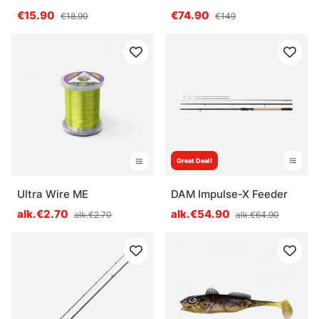
€15.90
€74.90
€18.90
€149
Great Deal!
Ultra Wire ME
DAM Impulse-X Feeder
alk.€2.70
alk.€54.90
alk.€2.70
alk.€64.90