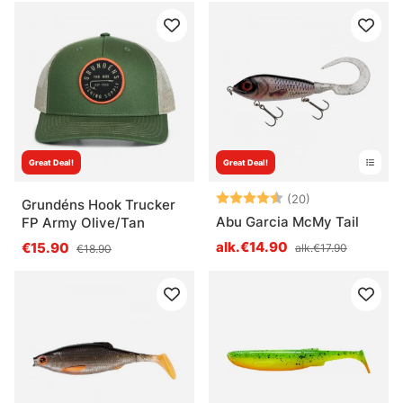
Great Deal!
Great Deal!
Arvio:
4.6 5:sta tähd
(20)
Grundéns Hook Trucker
Abu Garcia McMy Tail
FP Army Olive/Tan
alk.€14.90
€15.90
alk.€17.90
€18.90