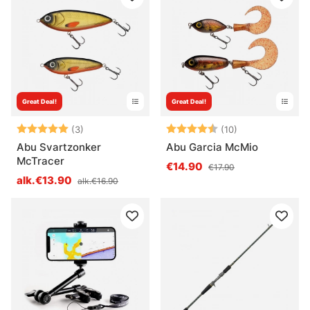
Great Deal!
Great Deal!
Arvio:
5.0 5:sta tähdestä
Arvio:
4.1 5:sta tähde
(3)
(10)
Abu Svartzonker
Abu Garcia McMio
McTracer
€14.90
€17.90
alk.€13.90
alk.€16.90