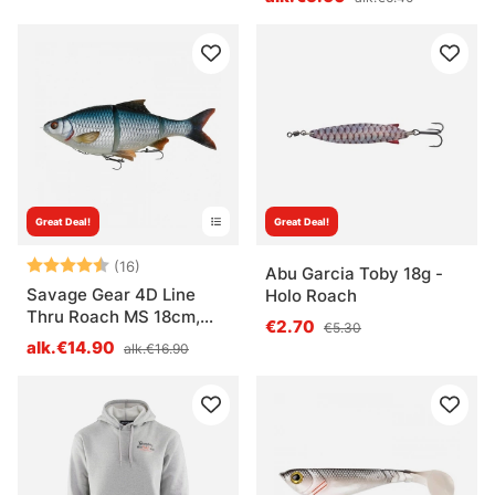
Great Deal!
Great Deal!
Arvio:
4.8 5:sta tähdestä
(16)
Abu Garcia Toby 18g -
Savage Gear 4D Line
Holo Roach
Thru Roach MS 18cm,
€2.70
€5.30
86g
alk.€14.90
alk.€16.90