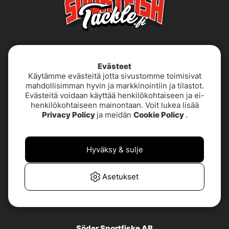
Evästeet
Käytämme evästeitä jotta sivustomme toimisivat
mahdollisimman hyvin ja markkinointiin ja tilastot.
Evästeitä voidaan käyttää henkilökohtaiseen ja ei-
henkilökohtaiseen mainontaan. Voit lukea lisää
Käyttöehdot
Saavutettavuusseloste
Privacy Policy
ja meidän
Cookie Policy
.
Tietoja meistä
Tietosuojakäytäntö
Hyväksy & sulje
TUOTETUKI &
UKK
YHTEYSTIEDOT
Asetukset
Asiakaspalvelu
Söder Sportfiske AB