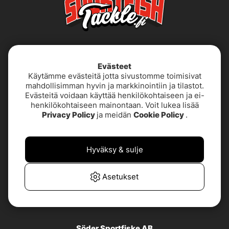
Evästeet
Käytämme evästeitä jotta sivustomme toimisivat
mahdollisimman hyvin ja markkinointiin ja tilastot.
Evästeitä voidaan käyttää henkilökohtaiseen ja ei-
henkilökohtaiseen mainontaan. Voit lukea lisää
Käyttöehdot
Saavutettavuusseloste
Privacy Policy
ja meidän
Cookie Policy
.
Tietoja meistä
Tietosuojakäytäntö
Hyväksy & sulje
TUOTETUKI &
UKK
YHTEYSTIEDOT
Asetukset
Asiakaspalvelu
Söder Sportfiske AB