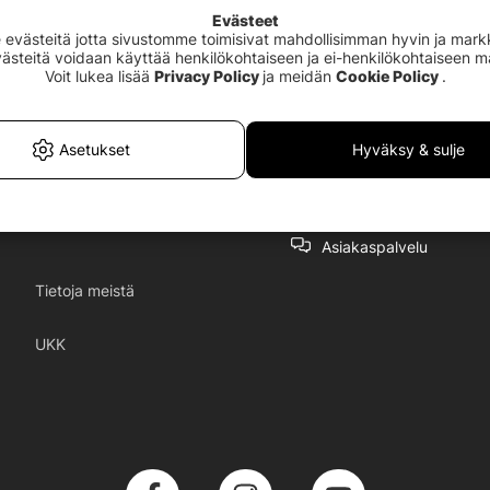
Evästeet
västeitä jotta sivustomme toimisivat mahdollisimman hyvin ja markki
Evästeitä voidaan käyttää henkilökohtaiseen ja ei-henkilökohtaiseen 
Voit lukea lisää
Privacy Policy
ja meidän
Cookie Policy
.
Asetukset
Hyväksy & sulje
Asiakaspalvelu
Tietoja meistä
UKK