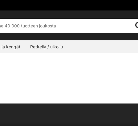
 ja kengät
Retkeily / ulkoilu