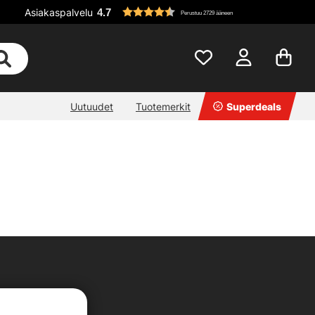
Asiakaspalvelu
4.7
Perustuu 2729 ääneen
Uutuudet
Tuotemerkit
Superdeals