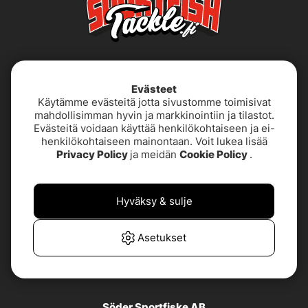
Evästeet
Käytämme evästeitä jotta sivustomme toimisivat
mahdollisimman hyvin ja markkinointiin ja tilastot.
Evästeitä voidaan käyttää henkilökohtaiseen ja ei-
henkilökohtaiseen mainontaan. Voit lukea lisää
Käyttöehdot
Saavutettavuusseloste
Privacy Policy
ja meidän
Cookie Policy
.
Tietoja meistä
Tietosuojakäytäntö
Hyväksy & sulje
TUOTETUKI &
UKK
YHTEYSTIEDOT
Asetukset
Asiakaspalvelu
Söder Sportfiske AB