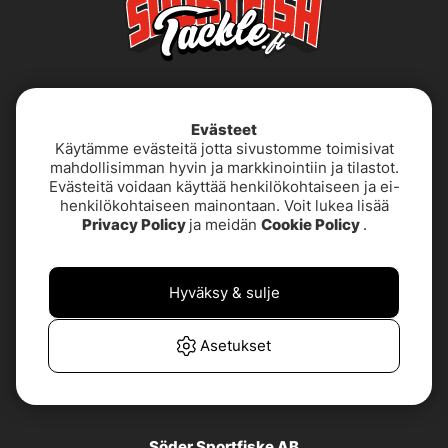
Evästeet
Käytämme evästeitä jotta sivustomme toimisivat
mahdollisimman hyvin ja markkinointiin ja tilastot.
Evästeitä voidaan käyttää henkilökohtaiseen ja ei-
henkilökohtaiseen mainontaan. Voit lukea lisää
Käyttöehdot
Saavutettavuusseloste
Privacy Policy
ja meidän
Cookie Policy
.
Tietoja meistä
Tietosuojakäytäntö
Hyväksy & sulje
TUOTETUKI &
UKK
YHTEYSTIEDOT
Asetukset
Asiakaspalvelu
Söder Sportfiske AB