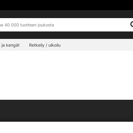
 ja kengät
Retkeily / ulkoilu