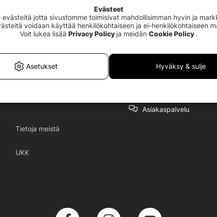
Evästeet
västeitä jotta sivustomme toimisivat mahdollisimman hyvin ja markki
Evästeitä voidaan käyttää henkilökohtaiseen ja ei-henkilökohtaiseen 
Voit lukea lisää
Privacy Policy
ja meidän
Cookie Policy
.
Asetukset
Hyväksy & sulje
Asiakaspalvelu
Tietoja meistä
UKK