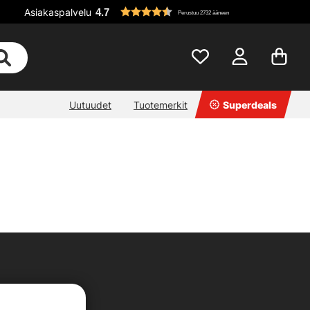
Asiakaspalvelu
4.7
Perustuu 2732 ääneen
Uutuudet
Tuotemerkit
Superdeals