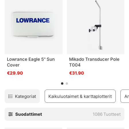
kysyttävää, älä pelkää lähettää sähköpostia
asiakaspalveluumme tai tulla myymälään, niin autamme
sinua. Meillä on myös laaja valikoima merenkulun
tarvikkeita, kuten sähkömoottoreita, karttoja,
tappokytkimiä, sähköankkureita, latureita ja paljon muuta!
Lowrance Eagle 5'' Sun
Mikado Transducer Pole
Cover
T004
€29.90
€31.90
Kategoriat
Kaikuluotaimet & karttaplotterit
An
Suodattimet
1086
Tuotteet