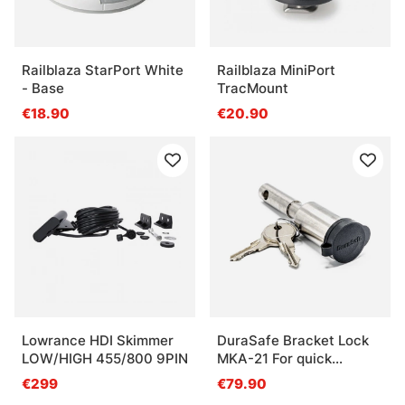
Railblaza StarPort White
Railblaza MiniPort
- Base
TracMount
€18.90
€20.90
Lowrance HDI Skimmer
DuraSafe Bracket Lock
LOW/HIGH 455/800 9PIN
MKA-21 For quick
release bracket
€299
€79.90
Minnkota MKA-28