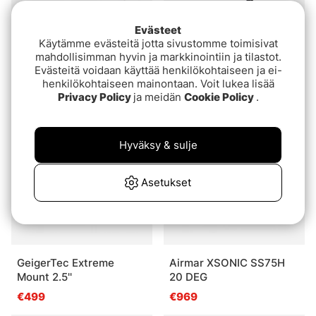
Evästeet
Käytämme evästeitä jotta sivustomme toimisivat
Railblaza TracPort Dash
Fish It Mount 360 Ice
mahdollisimman hyvin ja markkinointiin ja tilastot.
Fishing Pole
Evästeitä voidaan käyttää henkilökohtaiseen ja ei-
€109
henkilökohtaiseen mainontaan. Voit lukea lisää
€179.90
Privacy Policy
ja meidän
Cookie Policy
.
Hyväksy & sulje
Asetukset
GeigerTec Extreme
Airmar XSONIC SS75H
Mount 2.5''
20 DEG
€499
€969