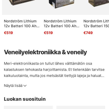
Nordström Lithium
Nordström Lithium
Nordström Lit
12v Batteri 100 Ah
12v Batteri 100 Ah
12v Batteri 15
BT L5
Marine BT
BT
€519
€519
€749
Veneilyelektroniikka & veneily
Meri-elektroniikasta on tullut lähes välttämätön osa
kalastuksen tehokasta harjoittamista. Et tietenkään tarvitse
kaikuluotainta, mutta jos metsästät tiettyjä lajeja ja haluat
optimoida kalastuksesi, nämä tuotteet helpottavat asioita
Näytä lisää
huomattavasti. Teemme yhteistyötä vain tunnettujen
valmistajien, kuten Humminbirdin, Simradin, Lowrancen,
Luokan suosituin
Garminin, Deeperin jne. kanssa. Sen tietäminen, mitä
tarvitset itse, ei ole helppoa, mutta jos sinulla on