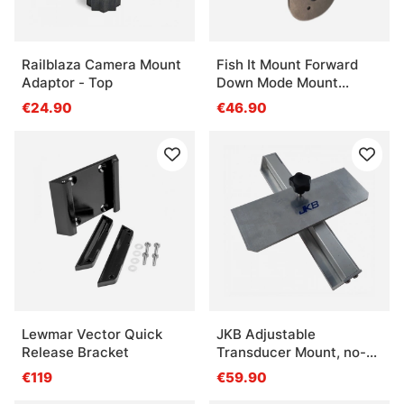
Railblaza Camera Mount
Fish It Mount Forward
Adaptor - Top
Down Mode Mount
Trolling Motor (Fits shaft
€24.90
€46.90
30-35mm)
Lewmar Vector Quick
JKB Adjustable
Release Bracket
Transducer Mount, no-
drill
€119
€59.90