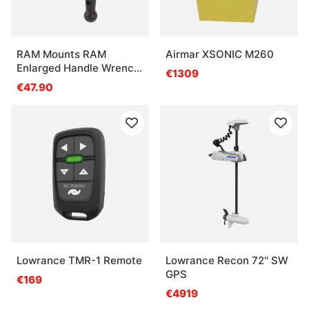
RAM Mounts RAM
Airmar XSONIC M260
Enlarged Handle Wrench
€1309
D-Size
€47.90
Lowrance TMR-1 Remote
Lowrance Recon 72'' SW
GPS
€169
€4919