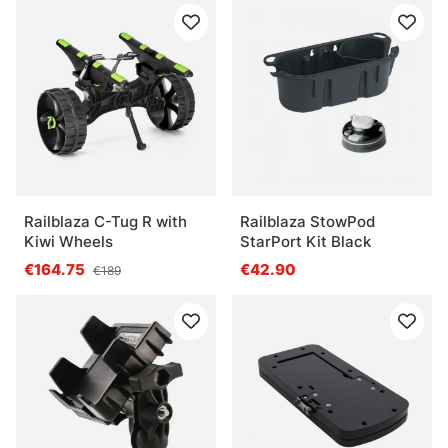
Railblaza C-Tug R with
Railblaza StowPod
Kiwi Wheels
StarPort Kit Black
€164.75
€42.90
€189