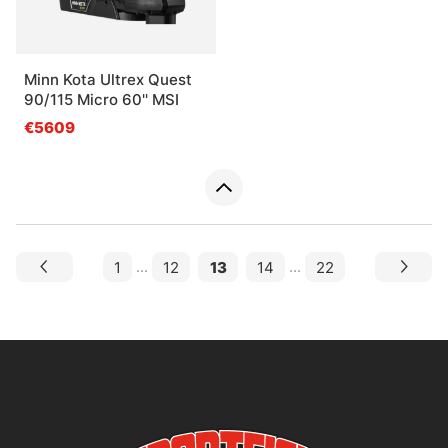
Minn Kota Ultrex Quest
90/115 Micro 60'' MSI
€5609
1
...
12
13
14
...
22