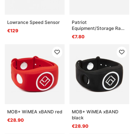
Lowrance Speed Sensor
Patriot
Equipment/Storage Rack
€129
For Boat - Screw/Velcro
€7.80
Fastening
MOB+ WiMEA xBAND red
MOB+ WiMEA xBAND
black
€28.90
€28.90