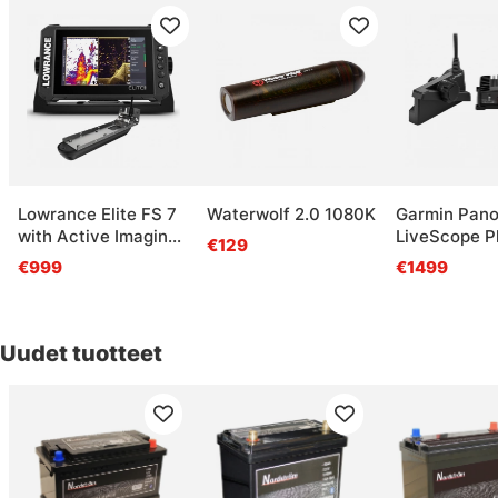
Lowrance Elite FS 7
Waterwolf 2.0 1080K
Garmin Pano
with Active Imaging
LiveScope P
€129
3-in-1
34 System
€999
€1499
Uudet tuotteet