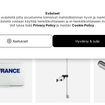
ikasta on tullut lähes välttämätön osa kalastuksen tehokasta harjoitta
Evästeet
a ja haluat optimoida kalastuksesi, nämä tuotteet helpottavat asioita 
västeitä jotta sivustomme toimisivat mahdollisimman hyvin ja markki
rdin, Simradin, Lowrancen, Garminin, Deeperin jne. kanssa. Sen tietämi
Evästeitä voidaan käyttää henkilökohtaiseen ja ei-henkilökohtaiseen 
ä pelkää lähettää sähköpostia asiakaspalveluumme tai tulla myymälä
Voit lukea lisää
Privacy Policy
ja meidän
Cookie Policy
.
uten sähkömoottoreita, karttoja, tappokytkimiä, sähköankkureita, latur
uosituin
Asetukset
Hyväksy & sulje