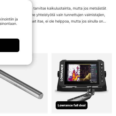
mista. Et tietenkään tarvitse kaikuluotainta, mutta jos metsästät
huomattavasti. Teemme yhteistyötä vain tunnettujen valmistajien,
nointiin ja
nen, mitä tarvitset itse, ei ole helppoa, mutta jos sinulla on
mainontaan.
än, niin autamme sinua. Meillä on myös laaja valikoima merenkulun
eita ja paljon muuta!
Lowrance fall deal