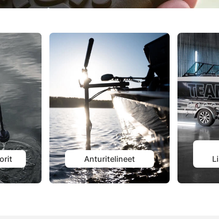
orit
Anturitelineet
L