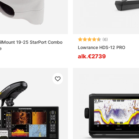
Arvio:
4.7 5:sta tähde
(6)
ailMount 19-25 StarPort Combo
Lowrance HDS-12 PRO
e
alk.€2739