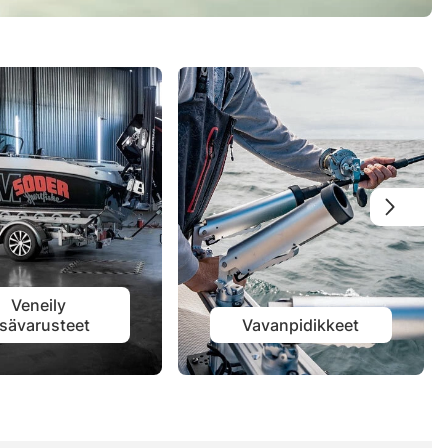
Veneily
isävarusteet
Vavanpidikkeet