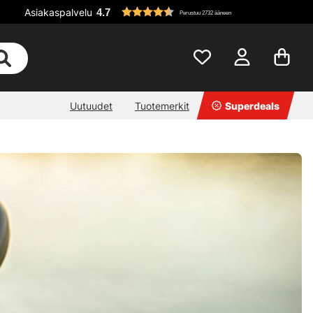
Asiakaspalvelu
4.7
Perustuu 2732 ääneen
Uutuudet
Tuotemerkit
Superdeals