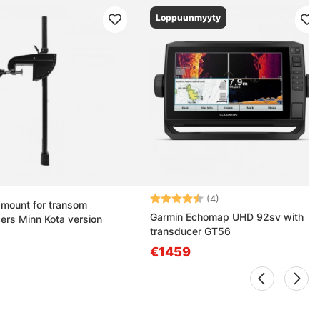
Loppuunmyyty
Arvio:
4.3 5:sta tähdestä
(4)
 mount for transom
Garmin Echomap UHD 92sv with
ers Minn Kota version
transducer GT56
€1459