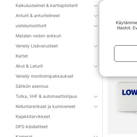
Kaikuluotaimet & karttaplotterit
Meri-elektroni
Anturit & anturitelineet
tiettyjä lajej
Käytämme e
kuten Humminbi
uistelumoottorit
tilastot. 
kysyttävää, äl
Matalan veden ankkuri
Näytä lisää
tarvikkeita, k
Veneily Lisävarusteet
Luokan s
Kartat
Akut & Laturit
Veneily monitoimipakkaukset
Sähkön asennus
Tutka, VHF & automaattiohjaus
Kelluntarenkaat ja kumiveneet
Kajakkitarvikkeet
Lowrance fall deal
GPS-käsilaitteet
Kamerat