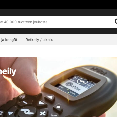
 ja kengät
Retkeily / ulkoilu
neily