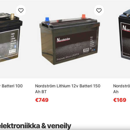
 Batteri 100
Nordström Lithium 12v Batteri 150
Nordströ
Ah BT
Ah
€749
€169
lektroniikka & veneily