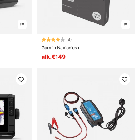
stä
Arvio:
4.0 5:sta tähdestä
(4)
Garmin Navionics+
alk.€149