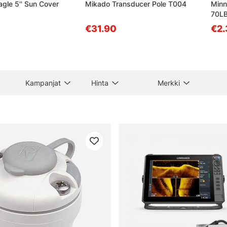
gle 5'' Sun Cover
Mikado Transducer Pole T004
Minn
70LB
€31.90
€2.
Kampanjat
Hinta
Merkki