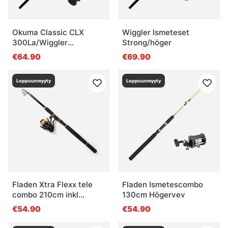
Okuma Classic CLX
Wiggler Ismeteset
300La/Wiggler
Strong/höger
ismetespö Strong 118,5
€64.90
€69.90
cm (rött) Combo
Loppuunmyyty
Loppuunmyyty
Fladen Xtra Flexx tele
Fladen Ismetescombo
combo 210cm inkl
130cm Högervev
Warbird Alu 20 with
€54.90
€54.90
braided line