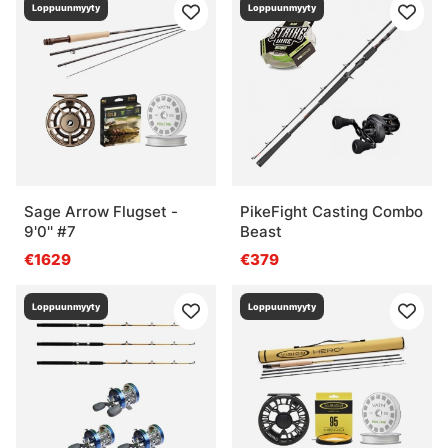
Loppuunmyyty
Loppuunmyyty
Sage Arrow Flugset -
PikeFight Casting Combo
9'0'' #7
Beast
€1629
€379
Loppuunmyyty
Loppuunmyyty