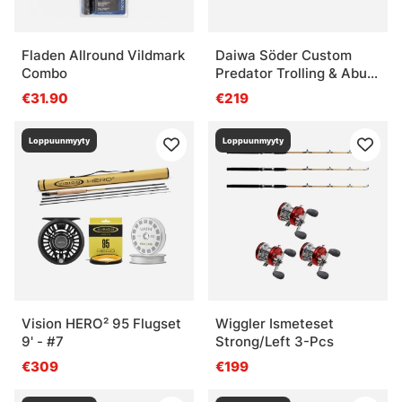
Fladen Allround Vildmark
Daiwa Söder Custom
Combo
Predator Trolling & Abu
Garcia Cardinal Combo
€31.90
€219
2-Pack
Loppuunmyyty
Loppuunmyyty
Vision HERO² 95 Flugset
Wiggler Ismeteset
9' - #7
Strong/Left 3-Pcs
€309
€199