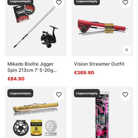
Loppuunmyyty
Loppuunmyyty
Mikado Bixlite Jigger
Vision Streamer Outfit
Spin 213cm 7' 5-20g
€369.90
Pitch Black Combo
€84.90
Loppuunmyyty
Loppuunmyyty