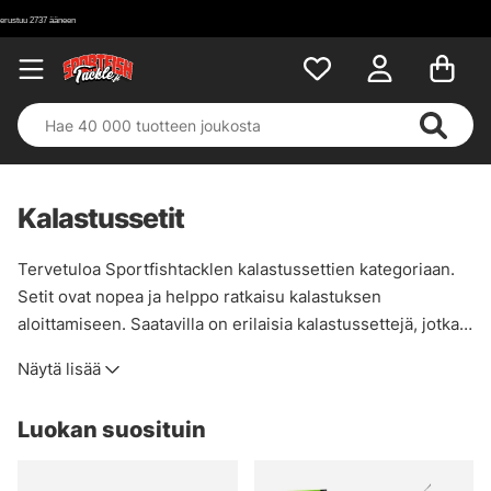
Kalastussetit
Tervetuloa Sportfishtacklen kalastussettien kategoriaan.
Setit ovat nopea ja helppo ratkaisu kalastuksen
aloittamiseen. Saatavilla on erilaisia kalastussettejä, jotka
sopivat sekä vasta-alkajille että kokeneille
Näytä lisää
urheilukalastajille. Riippumatta siitä, haluatko kalastaa
ahventa, karppia tai haukea, tai harjoittaa perhokalastusta
Luokan suosituin
tai muunlaista kalastusta, löydät tarpeisiisi sopivan
kokonaisuuden. Kalastussettimme sisältävät yleensä kaikki
tarvittavat osat, mukaan lukien onkivavat, kelat ja siimat.