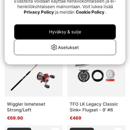
Evästeitä voidaan käyttää henkilökohtaiseen ja ei-
henkilökohtaiseen mainontaan. Voit lukea lisää
Privacy Policy
ja meidän
Cookie Policy
.
Mikado Sasori Method
Vision XO III Fly Combo -
Feeder Combo
9' #5
€49.90
€1319
Hyväksy & sulje
Loppuunmyyty
Loppuunmyyty
Asetukset
Wiggler Ismeteset
TFO LK Legacy Classic
Strong/Left
Sink+ Flugset - 9' #6
€69.90
€469