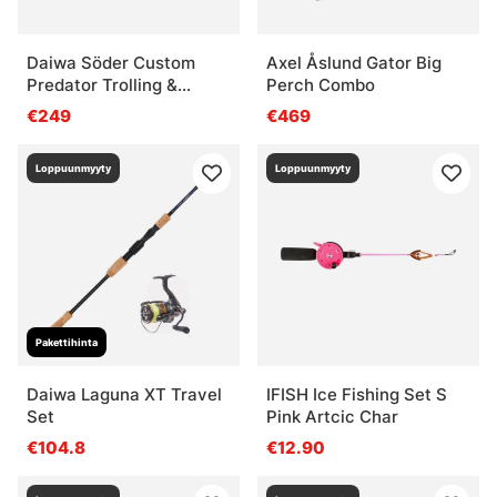
Daiwa Söder Custom
Axel Åslund Gator Big
Predator Trolling &
Perch Combo
Okuma Convector LC
€249
€469
CV-20D Combo 2-Pack
Loppuunmyyty
Loppuunmyyty
Pakettihinta
Daiwa Laguna XT Travel
IFISH Ice Fishing Set S
Set
Pink Artcic Char
€104.8
€12.90