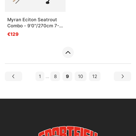
Myran Eciton Seatrout
Combo - 9'0''/270cm 7-
28g
€129
1
...
8
9
10
12