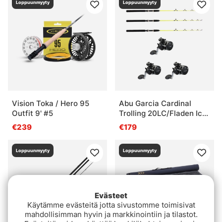
Loppuunmyyty
Loppuunmyyty
Vision Toka / Hero 95
Abu Garcia Cardinal
Outfit 9' #5
Trolling 20LC/Fladen Ice
Pike 115cm Combo Höger
€239
€179
3-Pack
Loppuunmyyty
Loppuunmyyty
Evästeet
Käytämme evästeitä jotta sivustomme toimisivat
mahdollisimman hyvin ja markkinointiin ja tilastot.