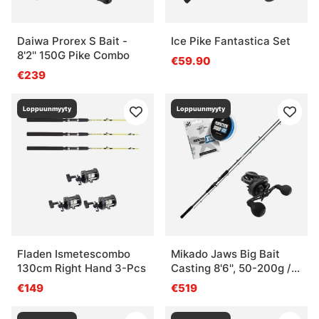
Daiwa Prorex S Bait -
Ice Pike Fantastica Set
8'2'' 150G Pike Combo
€59.90
€239
Loppuunmyyty
Loppuunmyyty
Fladen Ismetescombo
Mikado Jaws Big Bait
130cm Right Hand 3-Pcs
Casting 8'6'', 50-200g /
Svivlo Combo
€149
€519