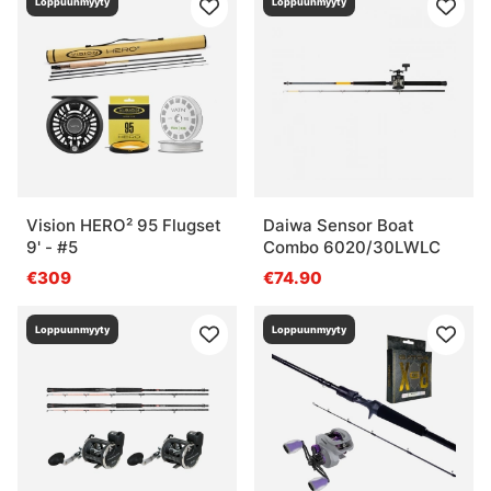
Loppuunmyyty
Loppuunmyyty
Vision HERO² 95 Flugset
Daiwa Sensor Boat
9' - #5
Combo 6020/30LWLC
€309
€74.90
Loppuunmyyty
Loppuunmyyty