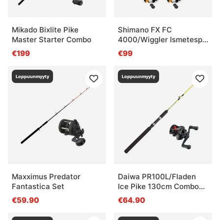
Mikado Bixlite Pike
Shimano FX FC
Master Starter Combo
4000/Wiggler Ismetespö
Soft 118,5 cm 3-Pack
€199
€99
Combo
Loppuunmyyty
Loppuunmyyty
Maxximus Predator
Daiwa PR100L/Fladen
Fantastica Set
Ice Pike 130cm Combo
Left
€59.90
€64.90