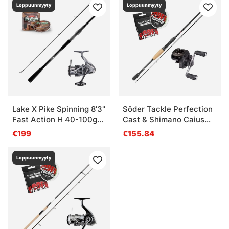
Loppuunmyyty
Loppuunmyyty
Lake X Pike Spinning 8'3''
Söder Tackle Perfection
Fast Action H 40-100g
Cast & Shimano Caius
Nasci Combo
Combo 5-30g
€199
€155.84
Loppuunmyyty