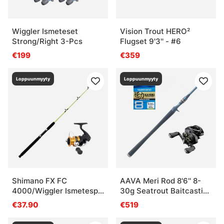
Wiggler Ismeteset
Vision Trout HERO²
Strong/Right 3-Pcs
Flugset 9'3'' - #6
€199
€359
Loppuunmyyty
Loppuunmyyty
Shimano FX FC
AAVA Meri Rod 8'6'' 8-
4000/Wiggler Ismetespö
30g Seatrout Baitcasting
Soft 118,5 cm Combo
Combo
€37.90
€519