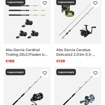
Loppuunmyyty
Loppuunmyyty
Abu Garcia Cardinal
Abu Garcia Carabus
Trolling 20LC/Fladen Ice
Delicate2 2.03m 0,5-
Pike 130cm Combo Right
3,5g UL-Combo
€189
€139
3-Pack
Loppuunmyyty
Loppuunmyyty