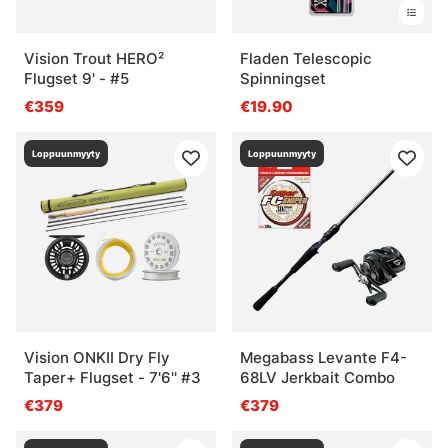
Vision Trout HERO²
Fladen Telescopic
Flugset 9' - #5
Spinningset
€359
€19.90
Loppuunmyyty
Loppuunmyyty
Vision ONKII Dry Fly
Megabass Levante F4-
Taper+ Flugset - 7'6'' #3
68LV Jerkbait Combo
€379
€379