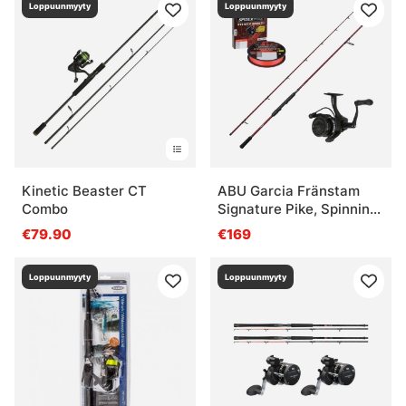
Loppuunmyyty
Loppuunmyyty
Kinetic Beaster CT
ABU Garcia Fränstam
Combo
Signature Pike, Spinning
Max 100g Combo
€79.90
€169
Loppuunmyyty
Loppuunmyyty