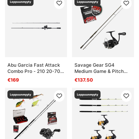
Loppuunmyyty
Loppuunmyyty
Abu Garcia Fast Attack
Savage Gear SG4
Combo Pro - 210 20-70g
Medium Game & Pitch
Pike
Black 7'3''/2.21m XF 15-
€169
€137.50
45g
Loppuunmyyty
Loppuunmyyty