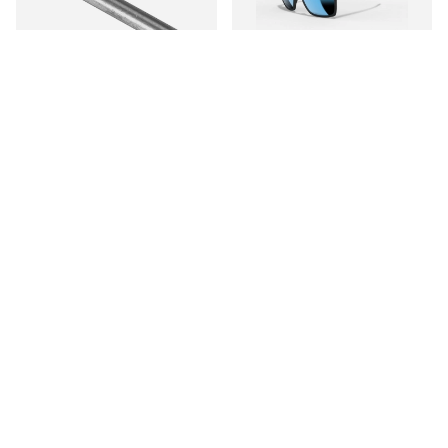
Outlet
Minn Kota Breaking pin
Leech K4 Water Copper
30-70LB (1kpl)
Premium+
€2.30
€54.90
Sinua saattaisi kiinnostaa myös