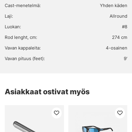
Cast-menetelmä:
Yhden käden
Laji:
Allround
Luokan:
#8
Rod lenght, cm:
274 cm
Vavan kappaleita:
4-osainen
Vavan pituus (feet):
9'
Asiakkaat ostivat myös