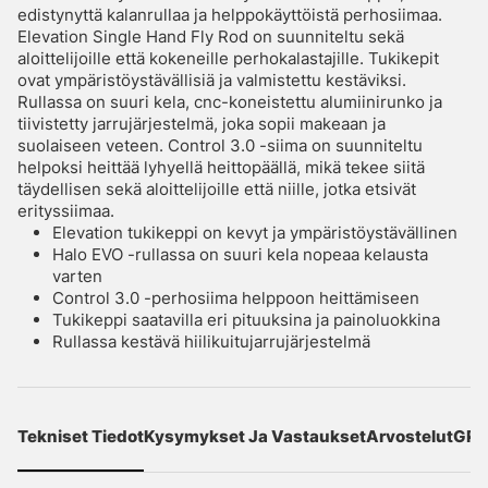
edistynyttä kalanrullaa ja helppokäyttöistä perhosiimaa.
Elevation Single Hand Fly Rod on suunniteltu sekä
aloittelijoille että kokeneille perhokalastajille. Tukikepit
ovat ympäristöystävällisiä ja valmistettu kestäviksi.
Rullassa on suuri kela, cnc-koneistettu alumiinirunko ja
tiivistetty jarrujärjestelmä, joka sopii makeaan ja
suolaiseen veteen. Control 3.0 -siima on suunniteltu
helpoksi heittää lyhyellä heittopäällä, mikä tekee siitä
täydellisen sekä aloittelijoille että niille, jotka etsivät
erityssiimaa.
Elevation tukikeppi on kevyt ja ympäristöystävällinen
Halo EVO -rullassa on suuri kela nopeaa kelausta
varten
Control 3.0 -perhosiima helppoon heittämiseen
Tukikeppi saatavilla eri pituuksina ja painoluokkina
Rullassa kestävä hiilikuitujarrujärjestelmä
Tekniset Tiedot
Kysymykset Ja Vastaukset
Arvostelut
GPS