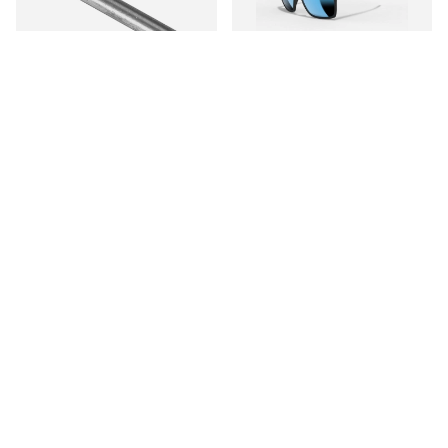
Outlet
Minn Kota Breaking pin
Leech K4 Water Copper
30-70LB (1kpl)
Premium+
€2.30
€54.90
Sinua saattaisi kiinnostaa myös