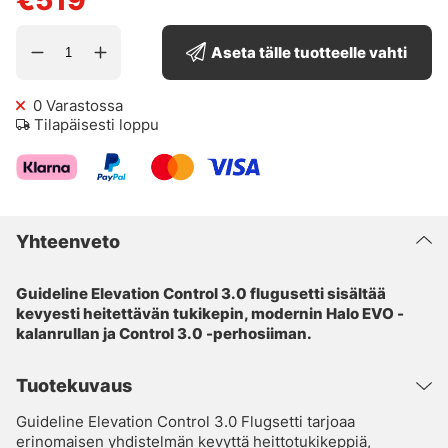
Aseta tälle tuotteelle vahti
0
Varastossa
Tilapäisesti loppu
Yhteenveto
Guideline Elevation Control 3.0 flugusetti sisältää
kevyesti heitettävän tukikepin, modernin Halo EVO -
kalanrullan ja Control 3.0 -perhosiiman.
Tuotekuvaus
Guideline Elevation Control 3.0 Flugsetti tarjoaa
erinomaisen yhdistelmän kevyttä heittotukikeppiä,