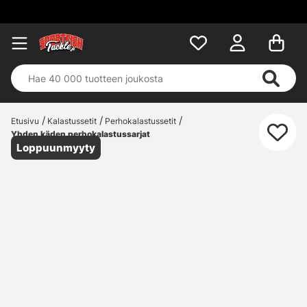
Etusivu
Kalastussetit
Perhokalastussetit
Yhden käden perhokalastussarjat
Loppuunmyyty