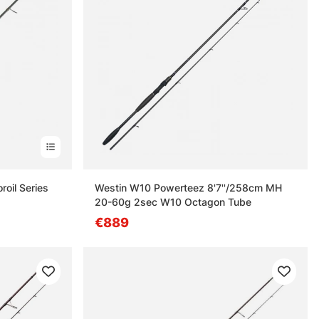
oil Series
Westin W10 Powerteez 8'7''/258cm MH
20-60g 2sec W10 Octagon Tube
€889