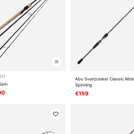
3.5 5:sta tähdestä
(2)
Abu Svartzonker Classic Motor
Spin
Spinning
90
€159