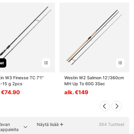
let
in W3 Finesse TC 7'1''
Westin W2 Salmon 12'/360cm
-15 g 2pcs
MH Up To 60G 3Sec
. €74.90
alk. €149
Vavan
Näytä lisää
364
Tuotteet
appaleita