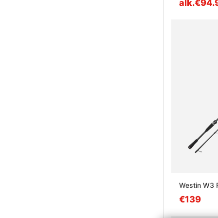
alk.€94.
Westin W3 
€139