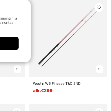
nointiin ja
mainontaan.
Westin W6 Finesse T&C 2ND
alk.€299