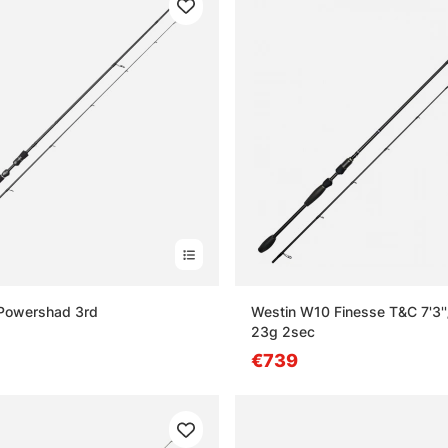
Powershad 3rd
Westin W10 Finesse T&C 7'3'
23g 2sec
€739