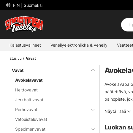
 FIN 
| Suomeksi
Kalastusvälineet
Veneilyelektroniikka & veneily
Vaatteet
Etusivu
Vavat
Avokela
Vavat
Avokelavavat
Avokelavapa on
Heittovavat
päätettävä, va
painopiste, jok
Jerkbait vavat
ulos kelalta, 
Perhovavat
Näytä lisää
pitkään ollut a
Vetouisteluvavat
Luokan s
Specimenvavat