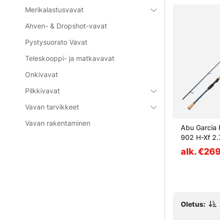
Merikalastusvavat
Ahven- & Dropshot-vavat
Pystysuorato Vavat
Teleskooppi- ja matkavavat
Onkivavat
Pilkkivavat
Vavan tarvikkeet
Vavan rakentaminen
TC 7'1''
Westin W2 Salmon 12'/360cm
Abu Garcia 
MH Up To 60G 3Sec
902 H-Xf 2
2Sec
alk. €149
alk. €26
Oletus: