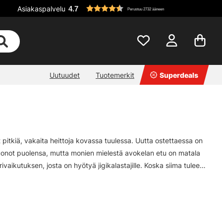
Asiakaspalvelu
4.7
Perustuu 2732 ääneen
Uutuudet
Tuotemerkit
Superdeals
 pitkiä, vakaita heittoja kovassa tuulessa. Uutta ostettaessa on
huonot puolensa, mutta monien mielestä avokelan etu on matala
ivaikutuksen, josta on hyötyä jigikalastajille. Koska siima tulee
yhteydessä todella harvoin verrattuna hyrräkelaan.Avokela on jo