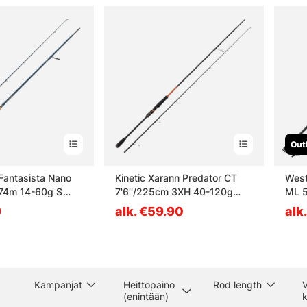
Out
Fantasista Nano
Kinetic Xarann Predator CT
West
.74m 14-60g S
7'6''/225cm 3XH 40-120g
ML 5
2Sec
9
alk. €59.90
alk
Kampanjat
Heittopaino
Rod length
(enintään)
k