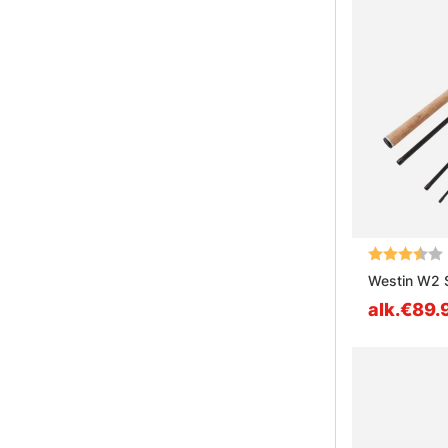
Arvio:
Westin W2 
alk.€89.