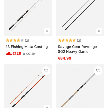
Arvio:
4.0 5:sta tähdestä
Arvio:
5.0 5:sta tähde
(2)
(2)
13 Fishing Meta Casting
Savage Gear Revenge
SG2 Heavy Game
alk.€129
alk.€129
Casting
€84.90