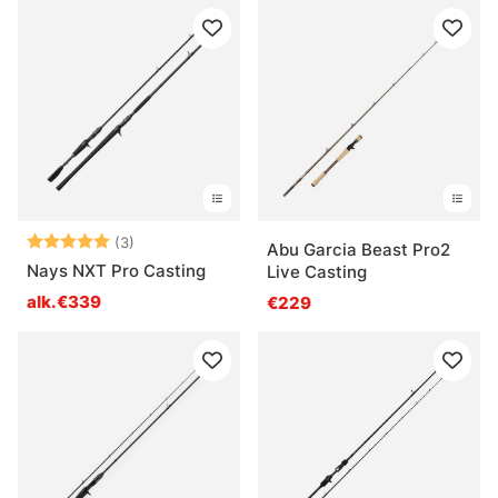
Arvio:
5.0 5:sta tähdestä
(3)
Abu Garcia Beast Pro2
Nays NXT Pro Casting
Live Casting
alk.€339
€229