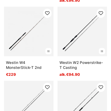
alk.€94.90
Westin W4
Westin W2 Powerstrike-
MonsterStick-T 2nd
T Casting
€229
alk.€94.90