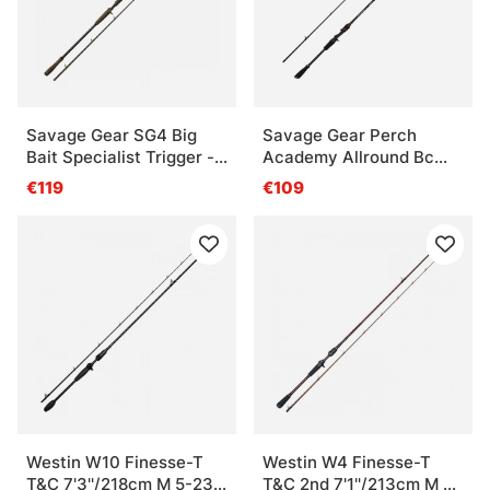
Savage Gear SG4 Big
Savage Gear Perch
Bait Specialist Trigger -
Academy Allround Bc
8'6'' 259cm 110-220g
2.15m 7-22g 2p
€119
€109
2sec
Westin W10 Finesse-T
Westin W4 Finesse-T
T&C 7'3''/218cm M 5-23g
T&C 2nd 7'1''/213cm M 7-