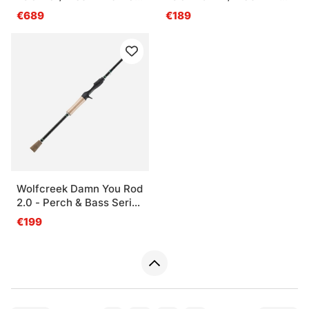
2sec
21g 2sec
€689
€189
Wolfcreek Damn You Rod
2.0 - Perch & Bass Series
- 7’3'' Casting, 8-30g,
€199
Split Handle, 2pc