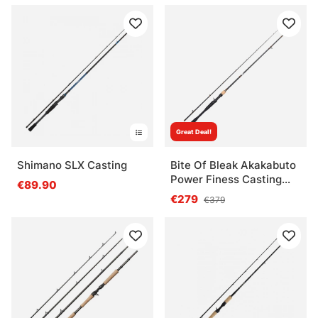
Great Deal!
Shimano SLX Casting
Bite Of Bleak Akakabuto
Power Finess Casting
€89.90
6'10 ML Fast 3-15g
€279
€379
Limited Edition