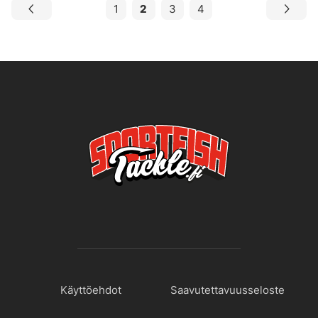
1
2
3
4
Käyttöehdot
Saavutettavuusseloste