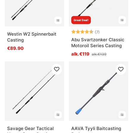
Great Deal!
Arvio:
4.3 5:sta tähdes
(7)
Westin W2 Spinnerbait
Abu Svartzonker Classic
Casting
Motoroil Series Casting
€89.90
alk.€119
alk.€139
Savage Gear Tactical
AAVA Tyyli Baitcasting