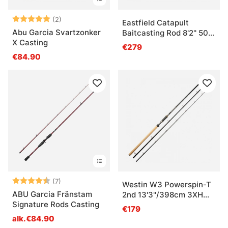
Arvio:
5.0 5:sta tähdestä
(2)
Eastfield Catapult
Abu Garcia Svartzonker
Baitcasting Rod 8'2'' 50-
X Casting
150g V2
€279
€84.90
Arvio:
4.4 5:sta tähdestä
(7)
Westin W3 Powerspin-T
ABU Garcia Fränstam
2nd 13'3''/398cm 3XH
Signature Rods Casting
50-180g 3sec
€179
alk.€84.90