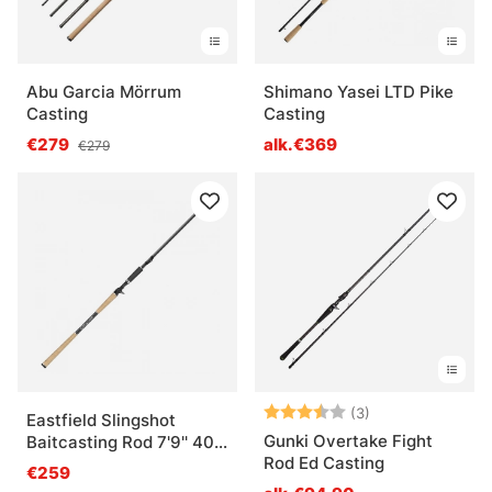
Abu Garcia Mörrum
Shimano Yasei LTD Pike
Casting
Casting
€279
alk.€369
€279
Arvio:
3.7 5:sta tähde
(3)
Eastfield Slingshot
Gunki Overtake Fight
Baitcasting Rod 7'9'' 40-
Rod Ed Casting
110g V2
€259