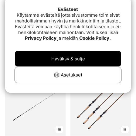
Evästeet
Käytämme evästeitä jotta sivustomme toimisivat
mahdollisimman hyvin ja markkinointiin ja tilastot.
Evästeitä voidaan käyttää henkilökohtaiseen ja ei-
henkilökohtaiseen mainontaan. Voit lukea lisää
Privacy Policy
ja meidän
Cookie Policy
.
Arvio:
4.8 5:sta tähdestä
Arvio:
5.0 5:sta tähde
(4)
(2)
Bite Of Bleak Sweetstick
Savage Gear Alpha SG6
Akakabouto Series
Monster Casting
Hyväksy & sulje
Casting
€199
alk.€219
€199
Asetukset