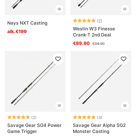
Arvio:
4.5 5:sta tähde
(2)
Nays NXT Casting
Westin W3 Finesse
alk.€199
Crank-T 2nd Deal
€89.90
€94.90
Arvio:
4.5 5:sta tähdestä
Arvio:
5.0 5:sta tähde
(2)
(3)
Savage Gear SG4 Power
Savage Gear Alpha SG2
Game Trigger
Monster Casting