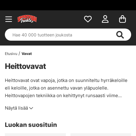
Etusivu
Vavat
Heittovavat
Heittovavat ovat vapoja, jotka on suunniteltu hyrräkeloille
eli keloille, jotka on asennettu vavan yläpuolelle.
Heittovapojen tekniikka on kehittynyt runsaasti viime
vuosina, ja niihin on kehitetty uusia renkaita ja
Näytä lisää
rengaskokoja, jotka parantavat sekä tarkkuutta että
heittomatkoja. Yhdysvalloista tulevat vaikutteet ovat myös
Luokan suosituin
helposti havaittavissa vapojen toiminnassa. Jos olet
epävarma siitä, mikä toiminta sopii sinulle tai käyttämällesi