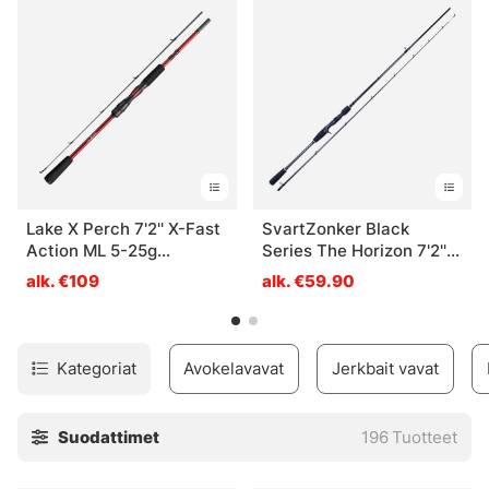
kelalle, ota yhteyttä niin autamme sinua löytämään
etsimäsi. Voit aina lähettää sähköpostia tai soittaa meille.
Lake X Perch 7'2'' X-Fast
SvartZonker Black
Action ML 5-25g
Series The Horizon 7'2''
Spinning
Casting 12-38g
alk. €109
alk. €59.90
Kategoriat
Avokelavavat
Jerkbait vavat
Suodattimet
196
Tuotteet