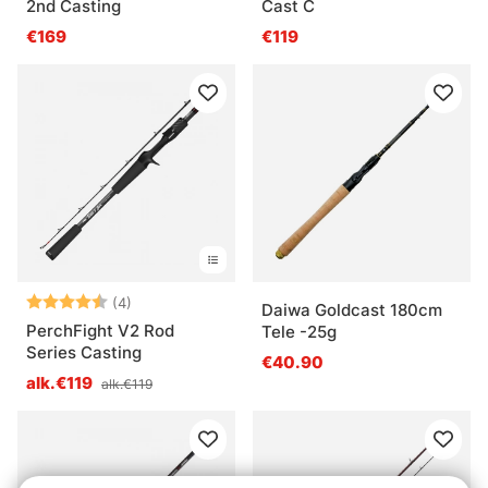
2nd Casting
Cast C
€169
€119
Arvio:
4.5 5:sta tähdestä
(4)
Daiwa Goldcast 180cm
PerchFight V2 Rod
Tele -25g
Series Casting
€40.90
alk.€119
alk.€119