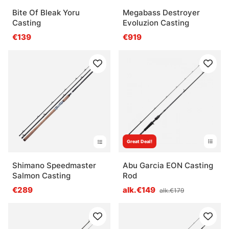
Bite Of Bleak Yoru
Megabass Destroyer
Casting
Evoluzion Casting
€139
€919
Great Deal!
Shimano Speedmaster
Abu Garcia EON Casting
Salmon Casting
Rod
€289
alk.€149
alk.€179