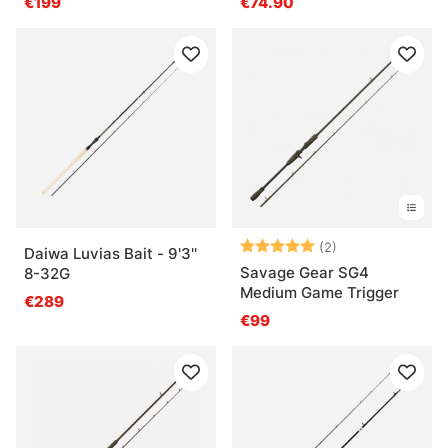
€199
€74.90
2pcs
Arvio:
5.0 5:sta tähde
(2)
Daiwa Luvias Bait - 9'3''
Savage Gear SG4
8-32G
Medium Game Trigger
€289
€99