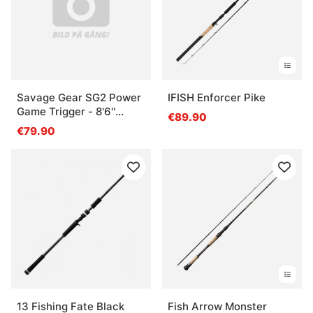
Savage Gear SG2 Power
IFISH Enforcer Pike
Game Trigger - 8'6''
€89.90
259cm 50-110g 2sec
€79.90
13 Fishing Fate Black
Fish Arrow Monster