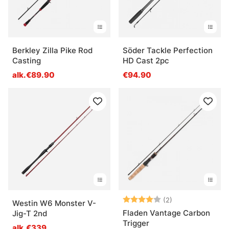
Berkley Zilla Pike Rod
Söder Tackle Perfection
Casting
HD Cast 2pc
alk.€89.90
€94.90
Arvio:
4.0 5:sta tähde
(2)
Westin W6 Monster V-
Fladen Vantage Carbon
Jig-T 2nd
Trigger
alk.€339