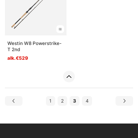
Westin W8 Powerstrike-
T 2nd
alk.€529
1
2
3
4