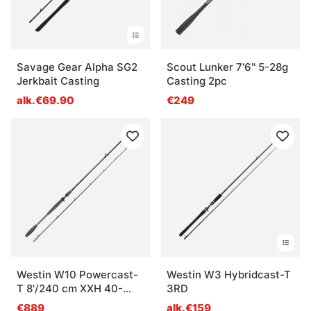
Savage Gear Alpha SG2
Scout Lunker 7'6'' 5-28g
Jerkbait Casting
Casting 2pc
alk.€69.90
€249
Westin W10 Powercast-
Westin W3 Hybridcast-T
T 8'/240 cm XXH 40-
3RD
150g
€889
alk.€159