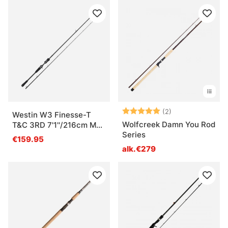
Arvio:
5.0 5:sta tähde
(2)
Westin W3 Finesse-T
Wolfcreek Damn You Rod
T&C 3RD 7'1''/216cm M
Series
7-21G 2Sec
€159.95
alk.€279