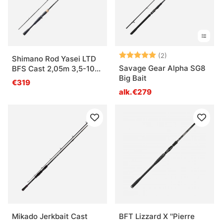
Arvio:
5.0 5:sta tähde
(2)
Shimano Rod Yasei LTD
Savage Gear Alpha SG8
BFS Cast 2,05m 3,5-10g
Big Bait
2pc
€319
alk.€279
Mikado Jerkbait Cast
BFT Lizzard X ''Pierre