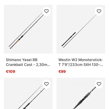
Shimano Yasei BB
Westin W2 Monsterstick-
Crankbait Cast - 2,30m,
T 7'9''/233cm 5XH 130-
5-20g 2pc
260g 1+1Sec
€109
€99