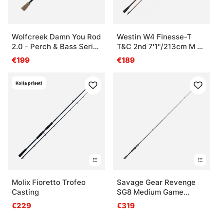
Wolfcreek Damn You Rod
Westin W4 Finesse-T
2.0 - Perch & Bass Series
T&C 2nd 7'1''/213cm M 7-
- 7’3'' Casting, 8-30g,
21g 2sec
€199
€189
Split Handle, 2pc
Kolla priset!
Molix Fioretto Trofeo
Savage Gear Revenge
Casting
SG8 Medium Game
Casting
€229
€319