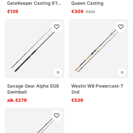
GateKeeper Casting 9'1
Queen Casting
XXXH 100-300g 2p
€139
€309
€309
Savage Gear Alpha SG8
Westin W8 Powercast-T
Swimbait
2nd
alk.€279
€539