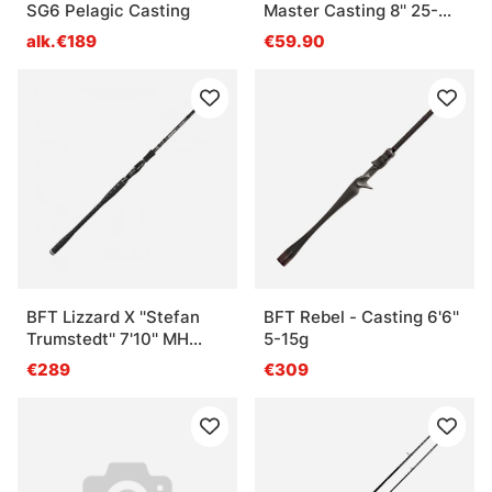
SG6 Pelagic Casting
Master Casting 8'' 25-
75g (2 Sec)
alk.€189
€59.90
BFT Lizzard X ''Stefan
BFT Rebel - Casting 6'6''
Trumstedt'' 7'10'' MH
5-15g
-130g, 2 pcs
€289
€309