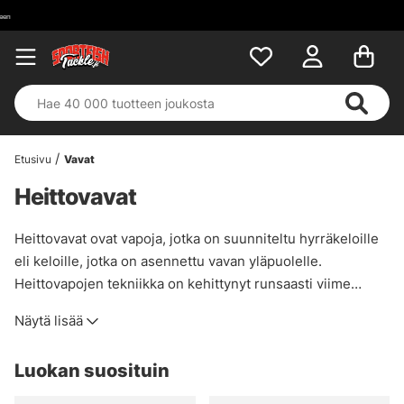
Etusivu
Vavat
Heittovavat
Heittovavat ovat vapoja, jotka on suunniteltu hyrräkeloille
eli keloille, jotka on asennettu vavan yläpuolelle.
Heittovapojen tekniikka on kehittynyt runsaasti viime
vuosina, ja niihin on kehitetty uusia renkaita ja
Näytä lisää
rengaskokoja, jotka parantavat sekä tarkkuutta että
heittomatkoja. Yhdysvalloista tulevat vaikutteet ovat myös
Luokan suosituin
helposti havaittavissa vapojen toiminnassa. Jos olet
epävarma siitä, mikä toiminta sopii sinulle tai käyttämällesi