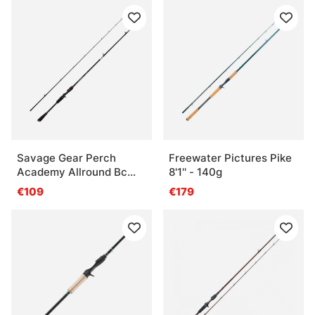
Savage Gear Perch
Freewater Pictures Pike
Academy Allround Bc
8'1'' - 140g
2.15m 7-22g 2p
€109
€179