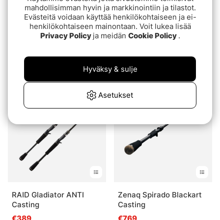
mahdollisimman hyvin ja markkinointiin ja tilastot.
Evästeitä voidaan käyttää henkilökohtaiseen ja ei-
henkilökohtaiseen mainontaan. Voit lukea lisää
Privacy Policy
ja meidän
Cookie Policy
.
Westin W6 Powerstrike-
Zenaq Spirado Blackart -
T 2nd
B65 Finesse
Hyväksy & sulje
alk.€329
€709
Asetukset
RAID Gladiator ANTI
Zenaq Spirado Blackart
Casting
Casting
€389
€769