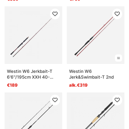
Westin W6 Jerkbait-T
Westin W6
6'6''/195cm XXH 40-
Jerk&Swimbait-T 2nd
130g 1+1sec Casting
€189
alk.€319