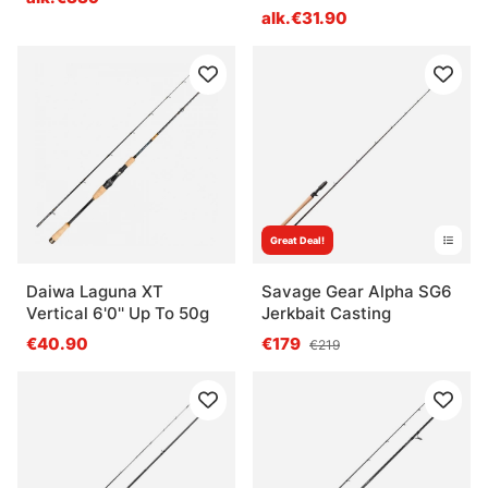
alk.€31.90
Great Deal!
Daiwa Laguna XT
Savage Gear Alpha SG6
Vertical 6'0'' Up To 50g
Jerkbait Casting
€40.90
€179
€219