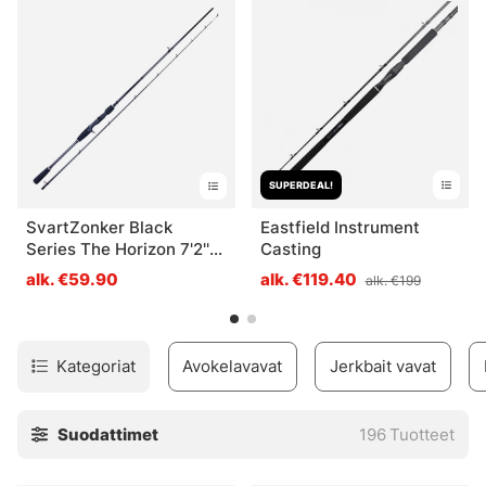
kelalle, ota yhteyttä niin autamme sinua löytämään
etsimäsi. Voit aina lähettää sähköpostia tai soittaa meille.
SUPERDEAL!
SvartZonker Black
Eastfield Instrument
Series The Horizon 7'2''
Casting
Casting 12-38g
alk. €59.90
alk. €119.40
alk. €199
Kategoriat
Avokelavavat
Jerkbait vavat
Suodattimet
196
Tuotteet