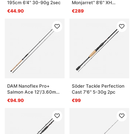
195cm 6'4'' 30-90g 2sec
Monjarret'' 8'6'' XH
-200g, 2 pcs
€44.90
€289
DAM Nanoflex Pro+
Söder Tackle Perfection
Salmon Ace 12'/3.60m
Cast 7'6'' 5-30g 2pc
MF 50-150g/XXH
€94.90
€99