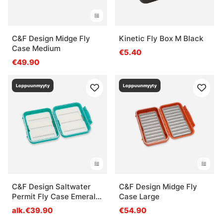
C&F Design Midge Fly
Kinetic Fly Box M Black
Case Medium
€5.40
€49.90
Loppuunmyyty
Loppuunmyyty
C&F Design Saltwater
C&F Design Midge Fly
Permit Fly Case Emerald
Case Large
Green
alk.€39.90
€54.90