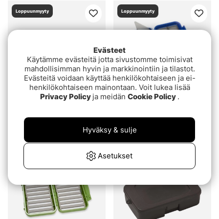
Loppuunmyyty
Loppuunmyyty
Evästeet
Käytämme evästeitä jotta sivustomme toimisivat
mahdollisimman hyvin ja markkinointiin ja tilastot.
Evästeitä voidaan käyttää henkilökohtaiseen ja ei-
henkilökohtaiseen mainontaan. Voit lukea lisää
Privacy Policy
ja meidän
Cookie Policy
.
C&F Design Saltwater
C&F Design Large 3-Row
Tarpon Fly Case Sky
WP Tube Fly Case w 4
Hyväksy & sulje
Blue
Comp (CF-3404V)
alk.€39.90
€54.90
Asetukset
Loppuunmyyty
Loppuunmyyty