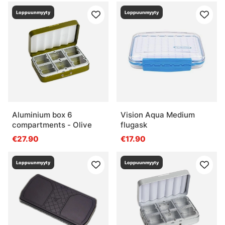
Loppuunmyyty
Loppuunmyyty
Aluminium box 6
Vision Aqua Medium
compartments - Olive
flugask
€27.90
€17.90
Loppuunmyyty
Loppuunmyyty