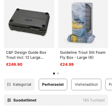
Loon, Orvis, Simms ja monet muut.
C&F Design Guide Box
Guideline Trout Slit Foam
Trout incl. 12 Large
Fly Box - Large (6)
System Foams
€249.90
€24.99
Kategoriat
Perhorasiat
Viehelaatikot
P
Suodattimet
185
Tuotteet