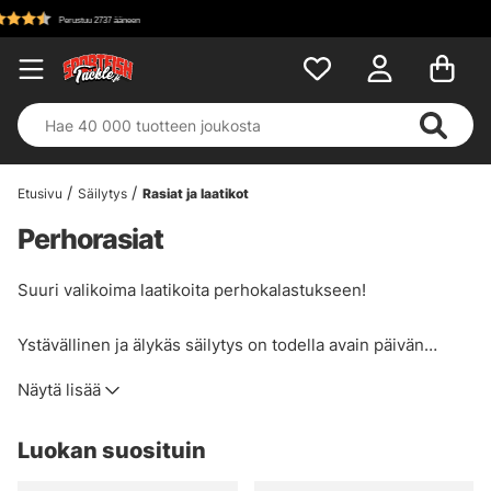
Etusivu
Säilytys
Rasiat ja laatikot
Perhorasiat
Suuri valikoima laatikoita perhokalastukseen!
Ystävällinen ja älykäs säilytys on todella avain päivän
perhokalastukseen, tarjoamme laajan valikoiman
Näytä lisää
perholaatikoita ja yleistä säilytystä perhoillesi. Valitse
vaahtomuovilaatikoiden, magneettilaatikoiden, klassisten
Luokan suosituin
muovilaatikoiden jne. välillä. Löydät tuotteita vain
tunnetuilta tuotemerkeiltä, kuten A.Jensen, C&F Design,