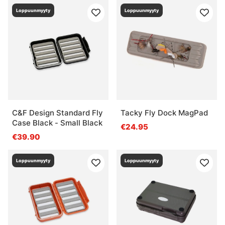
Loppuunmyyty
Loppuunmyyty
C&F Design Standard Fly
Tacky Fly Dock MagPad
Case Black - Small Black
€24.95
€39.90
Loppuunmyyty
Loppuunmyyty