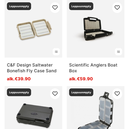
Loppuunmyyty
Loppuunmyyty
C&F Design Saltwater
Scientific Anglers Boat
Bonefish Fly Case Sand
Box
alk.€39.90
alk.€59.90
Loppuunmyyty
Loppuunmyyty