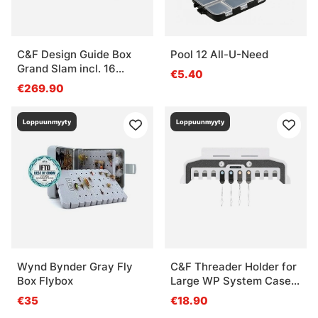
C&F Design Guide Box
Pool 12 All-U-Need
Grand Slam incl. 16
€5.40
System Foams (8 med./8
€269.90
small)
Loppuunmyyty
Loppuunmyyty
Wynd Bynder Gray Fly
C&F Threader Holder for
Box Flybox
Large WP System Case
(CFA-3001)
€35
€18.90