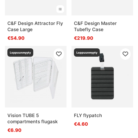
C&F Design Attractor Fly
C&F Design Master
Case Large
Tubefly Case
€54.90
€219.90
Loppuunmyyty
Loppuunmyyty
Vision TUBE 5
FLY flypatch
compartments flugask
€4.60
€6.90