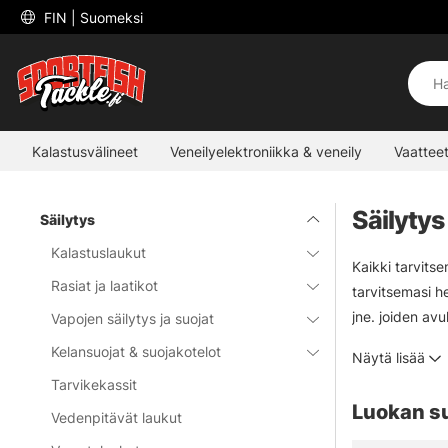
 FIN 
| Suomeksi
Kalastusvälineet
Veneilyelektroniikka & veneily
Vaatteet
Säilytys
Säilytys
Kalastuslaukut
Kaikki tarvitse
Rasiat ja laatikot
tarvitsemasi he
jne. joiden av
Vapojen säilytys ja suojat
wobblerien, je
Kelansuojat & suojakotelot
Näytä lisää
pienemmille pu
Tarvikekassit
Luokan s
Vedenpitävät laukut