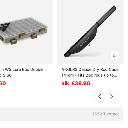
in W3 Lure Box Double
ANGLRS Deluxe Dry Rod Case
d S S6
141cm - Fits 2pc rods up to
9ft
60
alk. €38.90
1552
Tuotteet