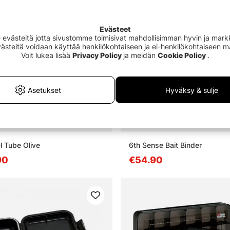
Evästeet
västeitä jotta sivustomme toimisivat mahdollisimman hyvin ja markki
Evästeitä voidaan käyttää henkilökohtaiseen ja ei-henkilökohtaiseen 
Voit lukea lisää
Privacy Policy
ja meidän
Cookie Policy
.
Asetukset
Hyväksy & sulje
l Tube Olive
6th Sense Bait Binder
90
€54.90