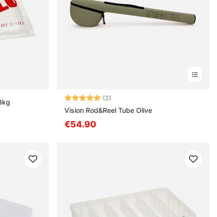
Arvio:
5.0 5:sta tähdestä
(2)
 3kg
Vision Rod&Reel Tube Olive
€54.90