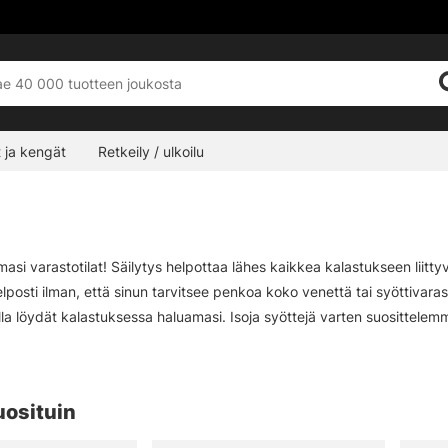
 ja kengät
Retkeily / ulkoilu
masi varastotilat! Säilytys helpottaa lähes kaikkea kalastukseen liittyv
lposti ilman, että sinun tarvitsee penkoa koko venettä tai syöttivaras
ulla löydät kalastuksessa haluamasi. Isoja syöttejä varten suosittel
rkbaittien jne. käytön. Pienemmille vieheille suosittelemme matalampaa
sseille suositellaan 3600/3630-mallia (syvempi) tai pienempää malli
uosituin