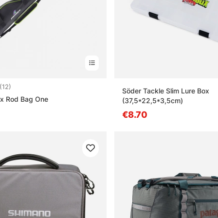
4.2 5:sta tähdestä
(12)
Söder Tackle Slim Lure Box
ex Rod Bag One
(37,5*22,5*3,5cm)
€8.70