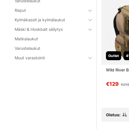
Varustelaukut
Reput
Kylmäkassit ja kylmälaukut
Mäski & Hookbait säilytys
Matkalaukut
Varustelaukut
Outlet
4
Muut varastointi
x Double
ANGLRS Deluxe Dry Rod Case
Wild River
141cm - Fits 2pc rods up to
9ft
alk. €38.90
€129
€219
Oletus: