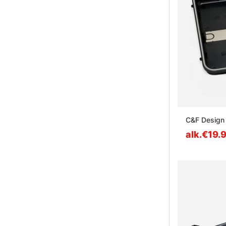
C&F Design
alk.€19.