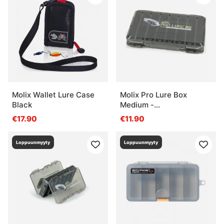
Molix Wallet Lure Case
Molix Pro Lure Box
Black
Medium -
27,6x10,4x4,8cm.
€17.90
€11.90
Loppuunmyyty
Loppuunmyyty