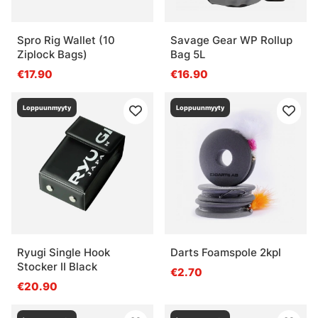
Spro Rig Wallet (10
Savage Gear WP Rollup
Ziplock Bags)
Bag 5L
€17.90
€16.90
Loppuunmyyty
Loppuunmyyty
Ryugi Single Hook
Darts Foamspole 2kpl
Stocker II Black
€2.70
€20.90