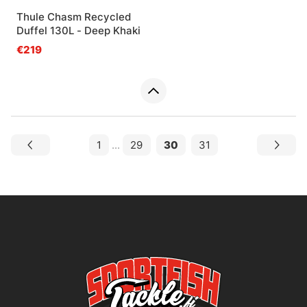
Thule Chasm Recycled
Duffel 130L - Deep Khaki
€219
1
...
29
30
31