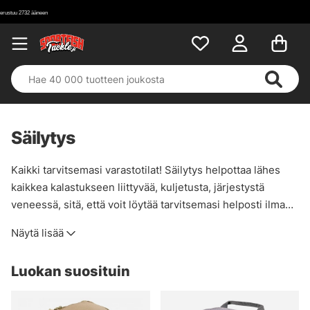
Säilytys
Kaikki tarvitsemasi varastotilat! Säilytys helpottaa lähes
kaikkea kalastukseen liittyvää, kuljetusta, järjestystä
veneessä, sitä, että voit löytää tarvitsemasi helposti ilman,
että sinun tarvitsee penkoa koko venettä tai syöttivarastoa
Näytä lisää
kotona. Meillä on paljon syöttilaatikoita, pusseja,
lompakoita jne. joiden avulla löydät kalastuksessa
Luokan suosituin
haluamasi. Isoja syöttejä varten suosittelemme 3730-
mallia, koska ne ovat syvempiä ja mahdollistavat suurten
wobblerien, jerkbaittien jne. käytön. Pienemmille vieheille