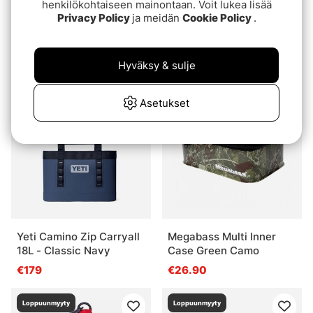
henkilökohtaiseen mainontaan. Voit lukea lisää
Privacy Policy
ja meidän
Cookie Policy
.
Fladen Rig Bin Large
Fox Rage Voyager Hard
Rod Sleeve
€8.70
€74.90
Hyväksy & sulje
Loppuunmyyty
Loppuunmyyty
Asetukset
Yeti Camino Zip Carryall
Megabass Multi Inner
18L - Classic Navy
Case Green Camo
€179
€26.90
Loppuunmyyty
Loppuunmyyty