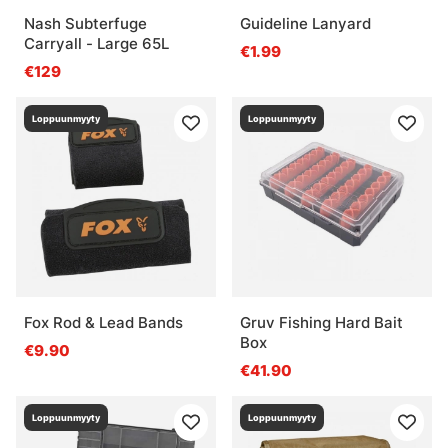
Nash Subterfuge
Guideline Lanyard
Carryall - Large 65L
€1.99
€129
Loppuunmyyty
Loppuunmyyty
Fox Rod & Lead Bands
Gruv Fishing Hard Bait
Box
€9.90
€41.90
Loppuunmyyty
Loppuunmyyty