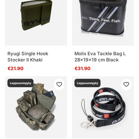
Ryugi Single Hook
Molix Eva Tackle Bag L
Stocker II Khaki
28x19x19 cm Black
€21.90
€31.90
Loppuunmyyty
Loppuunmyyty