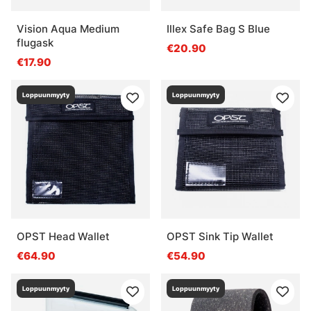
Vision Aqua Medium
Illex Safe Bag S Blue
flugask
€20.90
€17.90
Loppuunmyyty
Loppuunmyyty
OPST Head Wallet
OPST Sink Tip Wallet
€64.90
€54.90
Loppuunmyyty
Loppuunmyyty