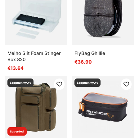
Meiho Slit Foam Stinger
FlyBag Ghillie
Box 820
€36.90
€13.64
Loppuunmyyty
Loppuunmyyty
Superdeal