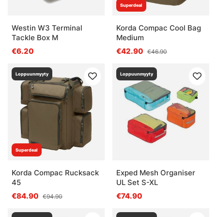
Superdeal
Westin W3 Terminal
Korda Compac Cool Bag
Tackle Box M
Medium
€6.20
€42.90
€46.90
Loppuunmyyty
Loppuunmyyty
Superdeal
Korda Compac Rucksack
Exped Mesh Organiser
45
UL Set S-XL
€84.90
€74.90
€94.90