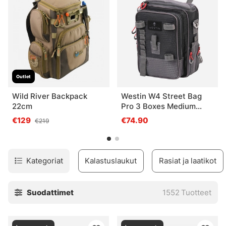
suosittelemme matalampaa laatikkoa, josta käytetään usein
nimitystä 3700. Päätelaitteille ja pienemmille pusseille
suositellaan 3600/3630-mallia (syvempi) tai pienempää
mallia.
Outlet
Wild River Backpack
Westin W4 Street Bag
22cm
Pro 3 Boxes Medium
Titanium Black
€129
€74.90
€219
Kategoriat
Kalastuslaukut
Rasiat ja laatikot
Suodattimet
1552
Tuotteet