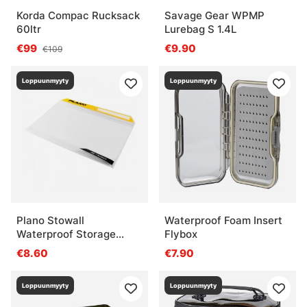
Korda Compac Rucksack
Savage Gear WPMP
60ltr
Lurebag S 1.4L
€99
€9.90
€109
Loppuunmyyty
Loppuunmyyty
Plano Stowall
Waterproof Foam Insert
Waterproof Storage
Flybox
3700
€8.60
€7.90
Loppuunmyyty
Loppuunmyyty