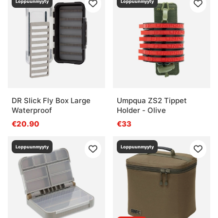
Loppuunmyyty
Loppuunmyyty
DR Slick Fly Box Large
Umpqua ZS2 Tippet
Waterproof
Holder - Olive
€20.90
€33
Loppuunmyyty
Loppuunmyyty