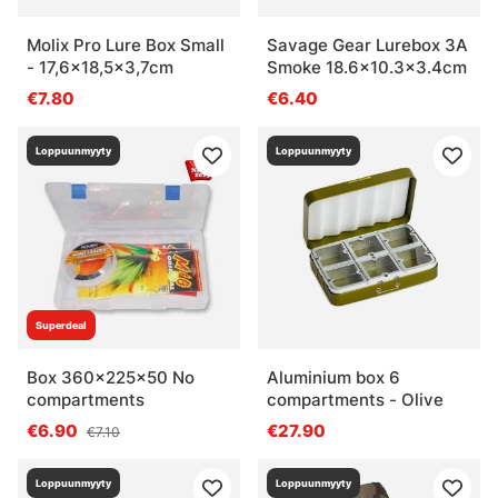
Molix Pro Lure Box Small
Savage Gear Lurebox 3A
- 17,6x18,5x3,7cm
Smoke 18.6x10.3x3.4cm
€7.80
€6.40
Loppuunmyyty
Loppuunmyyty
Superdeal
Box 360x225x50 No
Aluminium box 6
compartments
compartments - Olive
€6.90
€27.90
€7.10
Loppuunmyyty
Loppuunmyyty