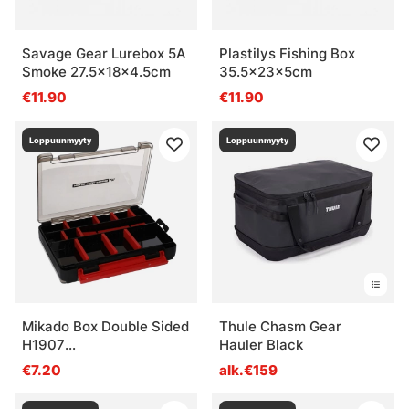
Savage Gear Lurebox 5A
Plastilys Fishing Box
Smoke 27.5x18x4.5cm
35.5x23x5cm
€11.90
€11.90
Loppuunmyyty
Loppuunmyyty
Mikado Box Double Sided
Thule Chasm Gear
H1907
Hauler Black
(20,5x14,5x4,2cm)
€7.20
alk.€159