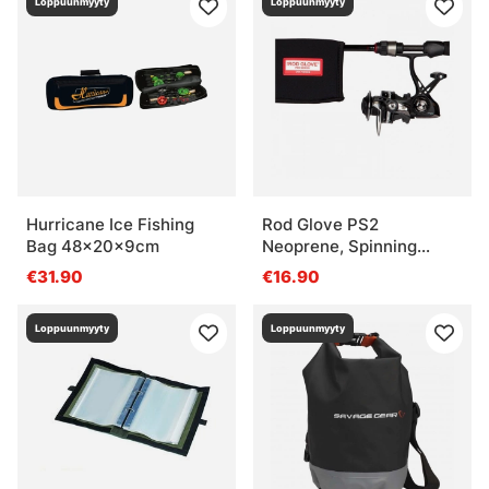
Loppuunmyyty
Loppuunmyyty
Hurricane Ice Fishing
Rod Glove PS2
Bag 48x20x9cm
Neoprene, Spinning
Standard - BLACK - Up
€31.90
€16.90
To 7'
Loppuunmyyty
Loppuunmyyty