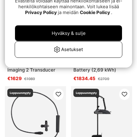
Evästeitä voidaan käyttää henkilökohtaiseen ja ei-
Loppuunmyyty
Loppuunmyyty
henkilökohtaiseen mainontaan. Voit lukea lisää
Privacy Policy
ja meidän
Cookie Policy
.
Hyväksy & sulje
Asetukset
Humminbird MEGA LIVE
Rebelcell 36V70 Li-ion
Imaging 2 Transducer
Battery (2,69 kWh)
€1629
€1834.45
€1989
€2709
Loppuunmyyty
Loppuunmyyty