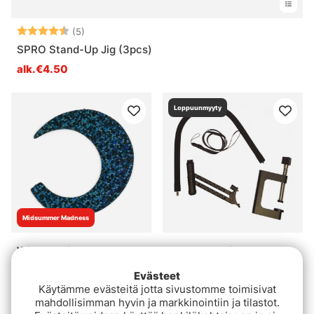
Arvio:
4.4 5:sta tähdestä
(5)
SPRO Stand-Up Jig (3pcs)
alk.€4.50
Loppuunmyyty
Midsummer Madness
Wiggle Tail Holo XXL,
Deeper Flexible Arm
Holographic Black
Mount 2.0
Evästeet
€5.20
€59.53
€5.60
€74.90
Käytämme evästeitä jotta sivustomme toimisivat
mahdollisimman hyvin ja markkinointiin ja tilastot.