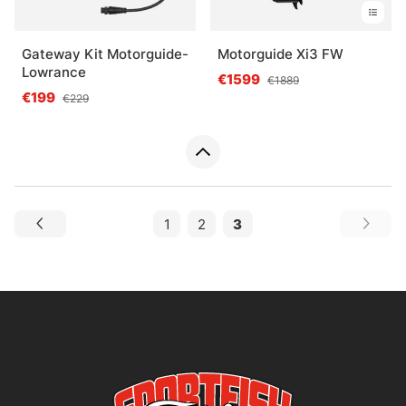
Gateway Kit Motorguide-
Motorguide Xi3 FW
Lowrance
€1599
€1889
€199
€229
1
2
3