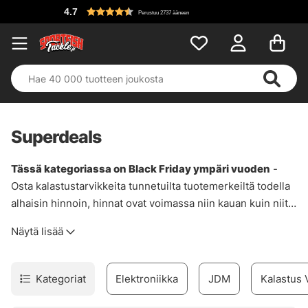
4.7
Perustuu 2737 ääneen
Superdeals
Tässä kategoriassa on Black Friday ympäri vuoden
-
Osta kalastustarvikkeita tunnetuilta tuotemerkeiltä todella
alhaisin hinnoin, hinnat ovat voimassa niin kauan kuin niitä
on varastossa tai joskus kampanjan päättymispäivä. Pro
Näytä lisää
tip! Käytä suodatinta vasemmalla (työpöydällä) tai
yläpuolella (mobiilissa) nähdäksesi kaikki suosikkimerkkisi
herkut! Yritämme aina löytää parhaat tarjoukset tai
Kategoriat
Elektroniikka
JDM
Kalastus 
lopetetut tuotteet, jotta voimme tarjota mahdollisimman
alhaisia hintoja. Täältä löydät kaikki supertarjouksemme!