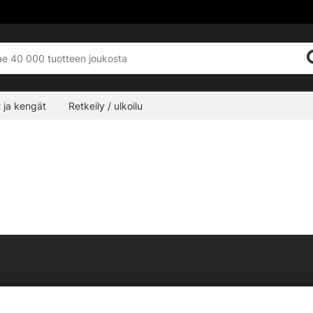
 ja kengät
Retkeily / ulkoilu