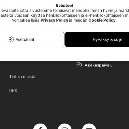
Evästeet
västeitä jotta sivustomme toimisivat mahdollisimman hyvin ja markki
Evästeitä voidaan käyttää henkilökohtaiseen ja ei-henkilökohtaiseen 
Voit lukea lisää
Privacy Policy
ja meidän
Cookie Policy
.
Asetukset
Hyväksy & sulje
Asiakaspalvelu
Tietoja meistä
UKK