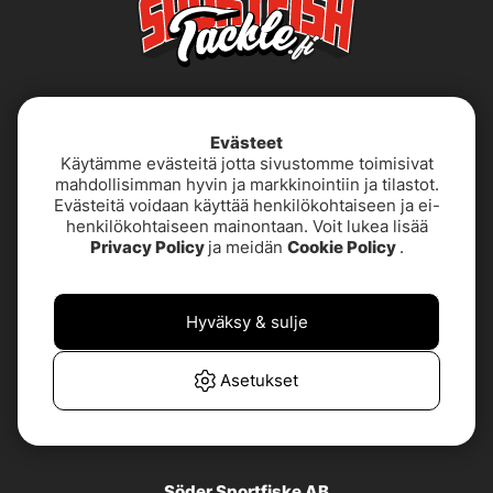
Evästeet
Käytämme evästeitä jotta sivustomme toimisivat
mahdollisimman hyvin ja markkinointiin ja tilastot.
Evästeitä voidaan käyttää henkilökohtaiseen ja ei-
henkilökohtaiseen mainontaan. Voit lukea lisää
Käyttöehdot
Saavutettavuusseloste
Privacy Policy
ja meidän
Cookie Policy
.
Tietoja meistä
Tietosuojakäytäntö
Hyväksy & sulje
TUOTETUKI &
UKK
YHTEYSTIEDOT
Asetukset
Asiakaspalvelu
Söder Sportfiske AB