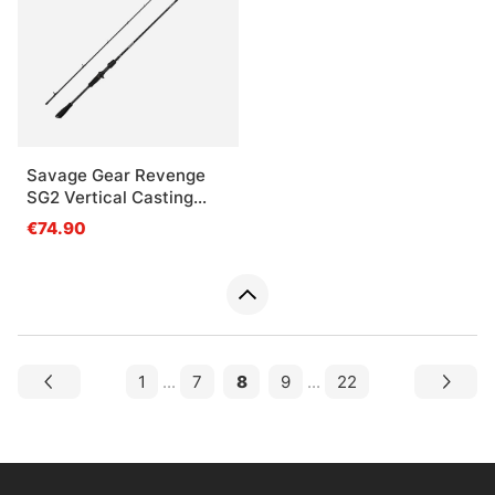
Savage Gear Revenge
SG2 Vertical Casting
- 198cm, 6'5'' 20-65g
€74.90
2pcs
1
...
7
8
9
...
22