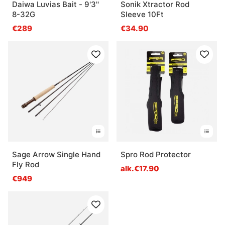
Daiwa Luvias Bait - 9'3''
Sonik Xtractor Rod
8-32G
Sleeve 10Ft
€289
€34.90
Sage Arrow Single Hand
Spro Rod Protector
Fly Rod
alk.€17.90
€949