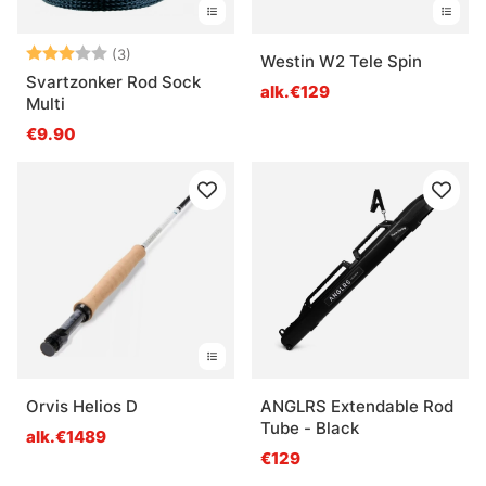
Arvio:
3.0 5:sta tähdestä
(3)
Westin W2 Tele Spin
Svartzonker Rod Sock
alk.€129
Multi
€9.90
Orvis Helios D
ANGLRS Extendable Rod
Tube - Black
alk.€1489
€129