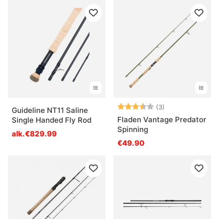
Arvio:
3.7 5:sta tähde
(3)
Guideline NT11 Saline
Fladen Vantage Predator
Single Handed Fly Rod
Spinning
alk.€829.99
€49.90