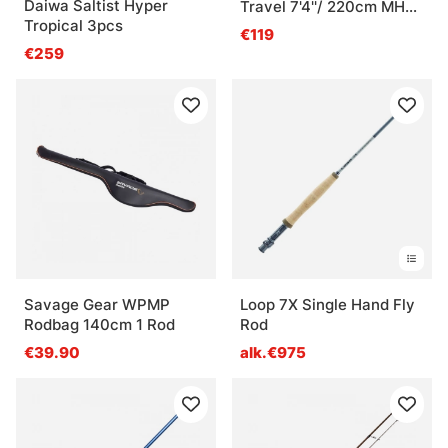
Daiwa Saltist Hyper
Travel 7'4''/ 220cm MH
Tropical 3pcs
10-28G 4Sec
€119
€259
Savage Gear WPMP
Loop 7X Single Hand Fly
Rodbag 140cm 1 Rod
Rod
€39.90
alk.€975