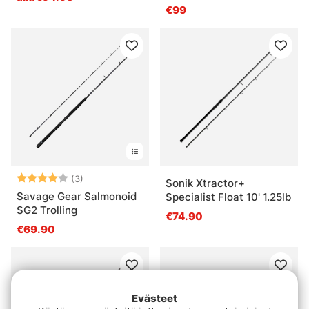
€99
Arvio:
4.0 5:sta tähdestä
(3)
Sonik Xtractor+
Savage Gear Salmonoid
Specialist Float 10' 1.25lb
SG2 Trolling
€74.90
€69.90
Evästeet