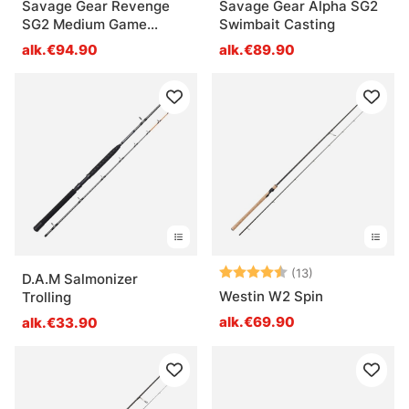
Savage Gear Revenge
Savage Gear Alpha SG2
SG2 Medium Game
Swimbait Casting
Travel Spinning
alk.€94.90
alk.€89.90
Arvio:
4.5 5:sta tähde
(13)
D.A.M Salmonizer
Westin W2 Spin
Trolling
alk.€69.90
alk.€33.90