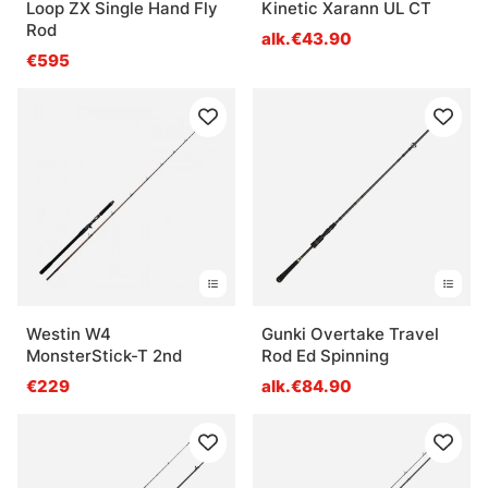
Loop ZX Single Hand Fly
Kinetic Xarann UL CT
Rod
alk.€43.90
€595
Westin W4
Gunki Overtake Travel
MonsterStick-T 2nd
Rod Ed Spinning
€229
alk.€84.90