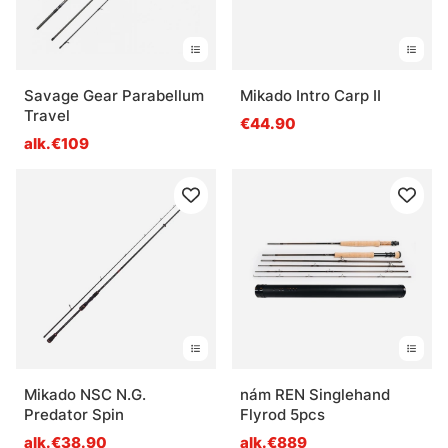
Savage Gear Parabellum
Mikado Intro Carp II
Travel
€44.90
alk.€109
Mikado NSC N.G.
nám REN Singlehand
Predator Spin
Flyrod 5pcs
alk.€38.90
alk.€889