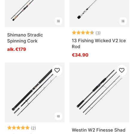
Arvio:
4.7 5:sta tähde
(3)
Shimano Stradic
13 Fishing Wicked V2 Ice
Spinning Cork
Rod
alk.€179
€34.90
Arvio:
5.0 5:sta tähdestä
(2)
Westin W2 Finesse Shad