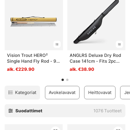
Vision Trout HERO²
ANGLRS Deluxe Dry Rod
Single Hand Fly Rod - 9'
Case 141cm - Fits 2pc
#5
rods up to 9ft
alk. €229.90
alk. €38.90
Kategoriat
Avokelavavat
Heittovavat
Je
Suodattimet
1076
Tuotteet