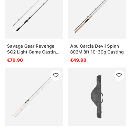
Savage Gear Revenge
Abu Garcia Devil Spinn
SG2 Light Game Casting
802M 8ft 10-30g Casting
- 213cm, 6'1'' 7-22g 2pcs
€79.90
€49.90