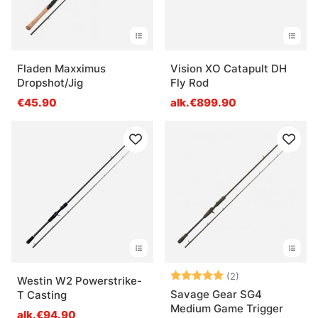
Fladen Maxximus
Vision XO Catapult DH
Dropshot/Jig
Fly Rod
€45.90
alk.€899.90
Arvio:
5.0 5:sta tähde
(2)
Westin W2 Powerstrike-
Savage Gear SG4
T Casting
Medium Game Trigger
alk.€94.90