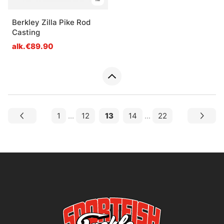
Berkley Zilla Pike Rod
Casting
alk.€89.90
1
...
12
13
14
...
22