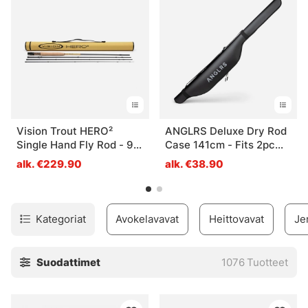
Vision Trout HERO²
ANGLRS Deluxe Dry Rod
Single Hand Fly Rod - 9'
Case 141cm - Fits 2pc
#5
rods up to 9ft
alk. €229.90
alk. €38.90
Kategoriat
Avokelavavat
Heittovavat
Je
Suodattimet
1076
Tuotteet