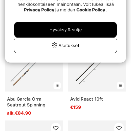
henkilökohtaiseen mainontaan. Voit lukea lisää
Privacy Policy
ja meidän
Cookie Policy
.
Nays One Spinning
Westin W2 Powercast
Travel 8'3''/248cm H 10-
alk.€219
45G 4Sec
€119
Hyväksy & sulje
Asetukset
Abu Garcia Orra
Avid React 10ft
Seatrout Spinning
€159
alk.€84.90