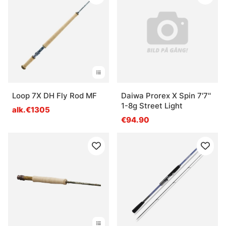
Loop 7X DH Fly Rod MF
Daiwa Prorex X Spin 7'7''
1-8g Street Light
alk.€1305
€94.90