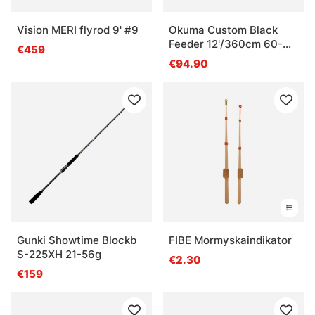
Vision MERI flyrod 9' #9
Okuma Custom Black
Feeder 12'/360cm 60-
€459
120g
€94.90
Gunki Showtime Blockb
FIBE Mormyskaindikator
S-225XH 21-56g
€2.30
€159