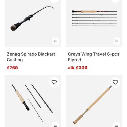
Zenaq Spirado Blackart
Greys Wing Travel 6-pcs
Casting
Flyrod
€769
alk.€309