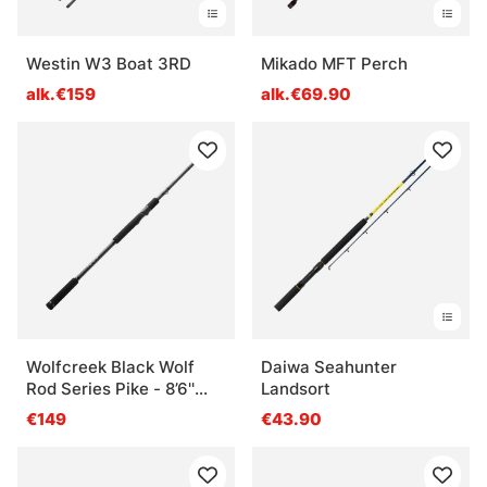
Westin W3 Boat 3RD
Mikado MFT Perch
alk.€159
alk.€69.90
Wolfcreek Black Wolf
Daiwa Seahunter
Rod Series Pike - 8’6''
Landsort
Spinning, 100g, Split
€149
€43.90
handle, 2-pc