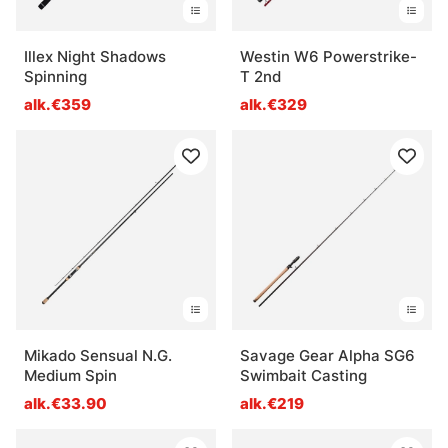
Illex Night Shadows
Westin W6 Powerstrike-
Spinning
T 2nd
alk.€359
alk.€329
Mikado Sensual N.G.
Savage Gear Alpha SG6
Medium Spin
Swimbait Casting
alk.€33.90
alk.€219