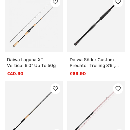
Daiwa Laguna XT
Daiwa Söder Custom
Vertical 6'0'' Up To 50g
Predator Trolling 8'6'',
20-30lbs 2sec V2
€40.90
€69.90