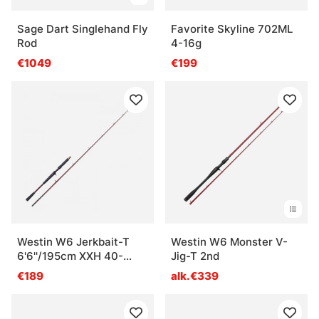
Sage Dart Singlehand Fly
Favorite Skyline 702ML
Rod
4-16g
€1049
€199
Westin W6 Jerkbait-T
Westin W6 Monster V-
6'6''/195cm XXH 40-
Jig-T 2nd
130g 1+1sec Casting
€189
alk.€339