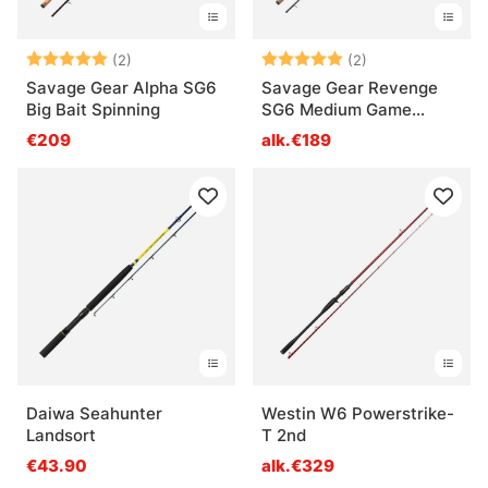
Arvio:
5.0 5:sta tähdestä
Arvio:
5.0 5:sta tähde
(2)
(2)
Savage Gear Alpha SG6
Savage Gear Revenge
Big Bait Spinning
SG6 Medium Game
Spinning
€209
alk.€189
Daiwa Seahunter
Westin W6 Powerstrike-
Landsort
T 2nd
€43.90
alk.€329