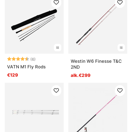
Arvio:
4.3 5:sta tähdestä
(6)
Westin W6 Finesse T&C
VATN M1 Fly Rods
2ND
€129
alk.€299