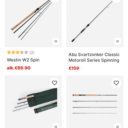
Arvio:
3.5 5:sta tähdestä
(2)
Abu Svartzonker Classic
Westin W2 Spin
Motoroil Series Spinning
alk.€89.90
€159