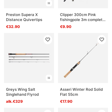
Preston Supera X
Clipper 300cm Pink
Distance Quivertips
fishingpole 3m complete
with line
€32.90
€9.90
Greys Wing Salt
Asseri Winter Rod Solid
Singlehand Flyrod
Flat 55cm
alk.€329
€17.90