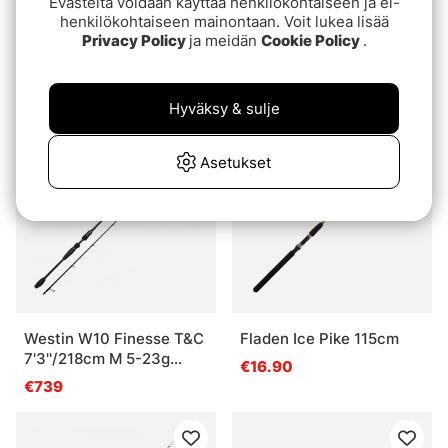
Evästeitä voidaan käyttää henkilökohtaiseen ja ei-
henkilökohtaiseen mainontaan. Voit lukea lisää
Privacy Policy
ja meidän
Cookie Policy
.
Fladen Xtra Flexx Pole
Sage ESN Fly Rod
alk.€23.90
€1199
Hyväksy & sulje
Asetukset
Westin W10 Finesse T&C
Fladen Ice Pike 115cm
7'3''/218cm M 5-23g
€16.90
2sec
€739