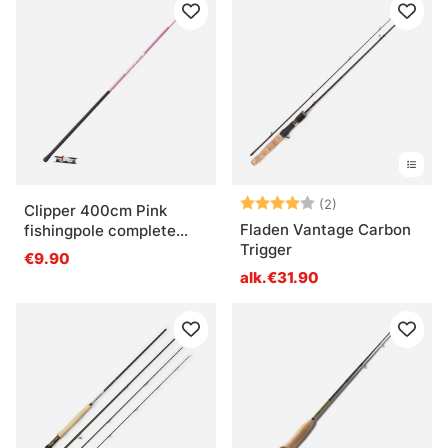
Arvio:
4.0 5:sta tähde
(2)
Clipper 400cm Pink
Fladen Vantage Carbon
fishingpole complete
Trigger
with line
€9.90
alk.€31.90