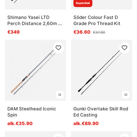
Superdeal
Shimano Yasei LTD
Söder Colour Fast D
Perch Distance 2,60m 5-
Grade Pro Thread Kit
25g 2pc
€349
€36.60
€37.90
DAM Steelhead Iconic
Gunki Overtake Skill Rod
Spin
Ed Casting
alk.€35.90
alk.€89.90