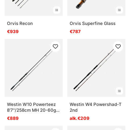
Orvis Recon
Orvis Superfine Glass
€939
€787
Westin W10 Powerteez
Westin W4 Powershad-T
8'7''/258cm MH 20-60g
2nd
2sec W10 Octagon Tube
€889
alk.€209