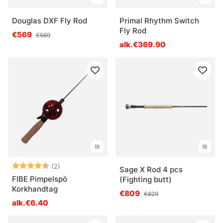
Douglas DXF Fly Rod
Primal Rhythm Switch
Fly Rod
€569
€569
alk.€369.90
Arvio:
4.5 5:sta tähdestä
(2)
Sage X Rod 4 pcs
FIBE Pimpelspö
(Fighting butt)
Korkhandtag
€809
€829
alk.€6.40