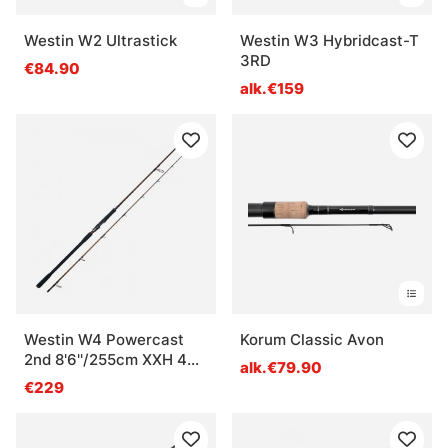
Westin W2 Ultrastick
Westin W3 Hybridcast-T
3RD
€84.90
alk.€159
Westin W4 Powercast
Korum Classic Avon
2nd 8'6''/255cm XXH 40-
alk.€79.90
130g 2sec
€229