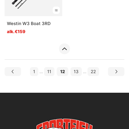
Westin W3 Boat 3RD
alk.€159
1
...
11
12
13
...
22