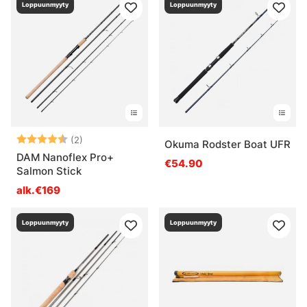
Loppuunmyyty
Loppuunmyyty
Arvio:
4.5 5:sta tähdestä
(2)
Okuma Rodster Boat UFR
DAM Nanoflex Pro+
€54.90
Salmon Stick
alk.€169
Loppuunmyyty
Loppuunmyyty