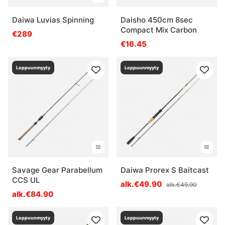
Daiwa Luvias Spinning
Daisho 450cm 8sec
Compact Mix Carbon
€289
€16.45
Loppuunmyyty
Loppuunmyyty
Savage Gear Parabellum
Daiwa Prorex S Baitcast
CCS UL
alk.€49.90
alk.€49.90
alk.€84.90
Loppuunmyyty
Loppuunmyyty