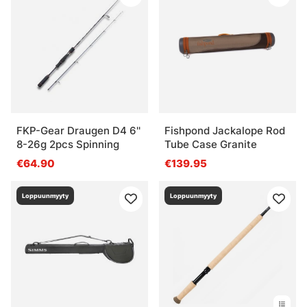
FKP-Gear Draugen D4 6''
Fishpond Jackalope Rod
8-26g 2pcs Spinning
Tube Case Granite
€64.90
€139.95
Loppuunmyyty
Loppuunmyyty