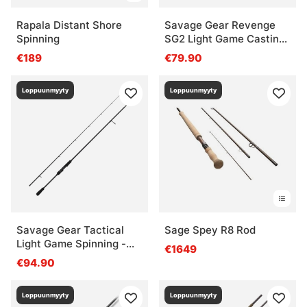
Rapala Distant Shore
Savage Gear Revenge
Spinning
SG2 Light Game Casting
- 213cm, 6'1'' 7-22g 2pcs
€189
€79.90
Loppuunmyyty
Loppuunmyyty
Savage Gear Tactical
Sage Spey R8 Rod
Light Game Spinning -
€1649
221cm, 7'3'' 5-18g 2pcs
€94.90
Loppuunmyyty
Loppuunmyyty