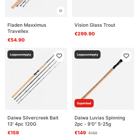
Fladen Maxximus
Vision Glass Trout
Travellex
€299.90
€54.90
Loppuunmyyty
Loppuunmyyty
Superdeal
Daiwa Silvercreek Bait
Daiwa Luvias Spinning
13' 4pc 120G
2pc - 9'0'' 5-25g
€159
€149
€159