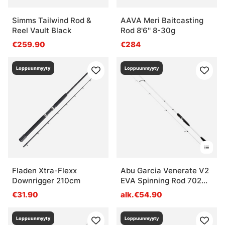
Simms Tailwind Rod &
AAVA Meri Baitcasting
Reel Vault Black
Rod 8'6'' 8-30g
€259.90
€284
Loppuunmyyty
Loppuunmyyty
Fladen Xtra-Flexx
Abu Garcia Venerate V2
Downrigger 210cm
EVA Spinning Rod 702
ML 5-20g
€31.90
alk.€54.90
Loppuunmyyty
Loppuunmyyty