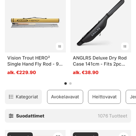
Vision Trout HERO²
ANGLRS Deluxe Dry Rod
Single Hand Fly Rod - 9'
Case 141cm - Fits 2pc
#5
rods up to 9ft
alk. €229.90
alk. €38.90
Kategoriat
Avokelavavat
Heittovavat
Je
Suodattimet
1076
Tuotteet