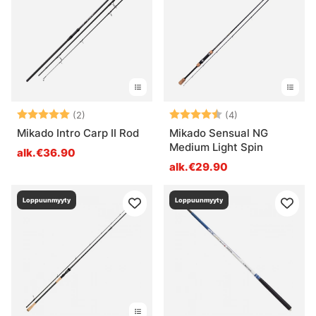
Arvio:
5.0 5:sta tähdestä
Arvio:
4.5 5:sta tähde
(2)
(4)
Mikado Intro Carp II Rod
Mikado Sensual NG
Medium Light Spin
alk.€36.90
alk.€29.90
Loppuunmyyty
Loppuunmyyty