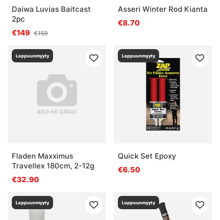
Daiwa Luvias Baitcast
Asseri Winter Rod Kianta
2pc
€8.70
€149
€159
Loppuunmyyty
Loppuunmyyty
Fladen Maxximus
Quick Set Epoxy
Travellex 180cm, 2-12g
€6.50
€32.90
Loppuunmyyty
Loppuunmyyty