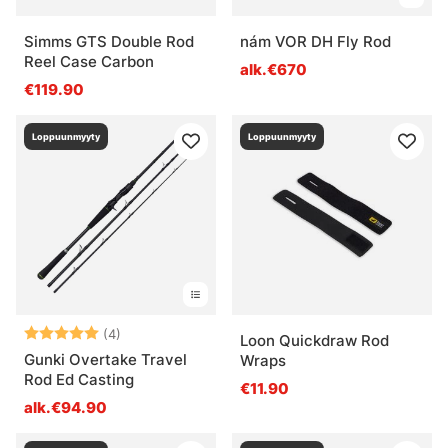
Simms GTS Double Rod
nám VOR DH Fly Rod
Reel Case Carbon
alk.€670
€119.90
Loppuunmyyty
Loppuunmyyty
Arvio:
5.0 5:sta tähdestä
(4)
Loon Quickdraw Rod
Gunki Overtake Travel
Wraps
Rod Ed Casting
€11.90
alk.€94.90