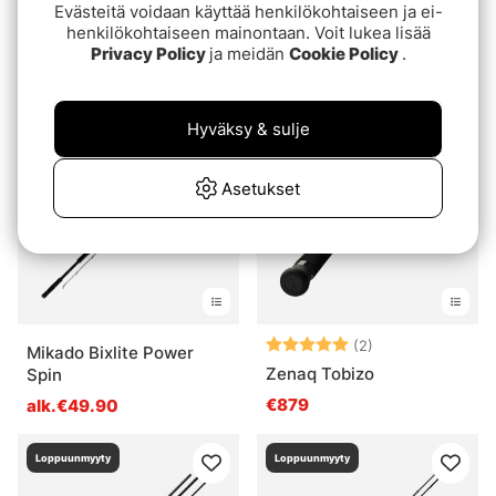
Evästeitä voidaan käyttää henkilökohtaiseen ja ei-
BFT Blue Water Halibut
Gunki D.O.T.S- Spin S-
henkilökohtaiseen mainontaan. Voit lukea lisää
7' Black Edition 30lb,
160UL 0,5-3g
Privacy Policy
ja meidän
Cookie Policy
.
2pcs
€219
€99
Hyväksy & sulje
Loppuunmyyty
Loppuunmyyty
Asetukset
Arvio:
5.0 5:sta tähde
(2)
Mikado Bixlite Power
Zenaq Tobizo
Spin
€879
alk.€49.90
Loppuunmyyty
Loppuunmyyty