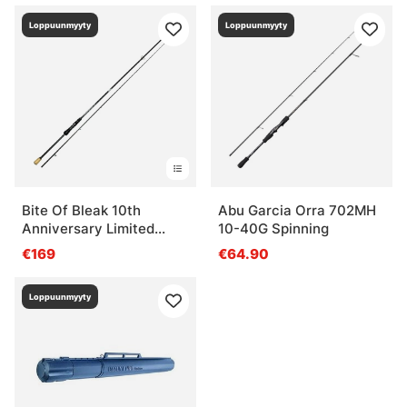
Loppuunmyyty
Loppuunmyyty
Bite Of Bleak 10th
Abu Garcia Orra 702MH
Anniversary Limited
10-40G Spinning
Edition
€169
€64.90
Loppuunmyyty