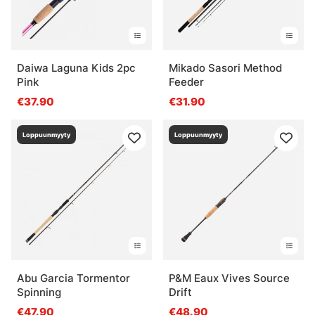
Daiwa Laguna Kids 2pc
Mikado Sasori Method
Pink
Feeder
€37.90
€31.90
Loppuunmyyty
Loppuunmyyty
Abu Garcia Tormentor
P&M Eaux Vives Source
Spinning
Drift
€47.90
€48.90