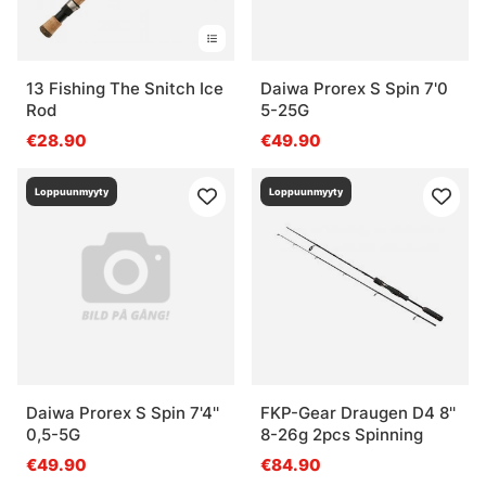
13 Fishing The Snitch Ice
Daiwa Prorex S Spin 7'0
Rod
5-25G
€28.90
€49.90
Loppuunmyyty
Loppuunmyyty
Daiwa Prorex S Spin 7'4''
FKP-Gear Draugen D4 8''
0,5-5G
8-26g 2pcs Spinning
€49.90
€84.90