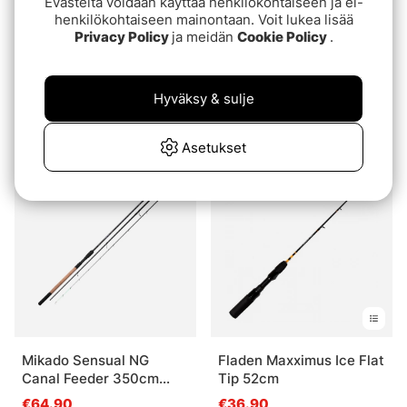
Evästeitä voidaan käyttää henkilökohtaiseen ja ei-
henkilökohtaiseen mainontaan. Voit lukea lisää
Privacy Policy
ja meidän
Cookie Policy
.
Superdeal
Arvio:
4.5 5:sta tähdestä
(4)
Daiwa Steez AGS Bait
Hyväksy & sulje
Fibe Ice Fishing Rod
7'2'' 5-27g Hurricane
€3.40
€259
€269
Asetukset
Loppuunmyyty
Loppuunmyyty
Mikado Sensual NG
Fladen Maxximus Ice Flat
Canal Feeder 350cm
Tip 52cm
-70g (3+2pcs)
€64.90
€36.90