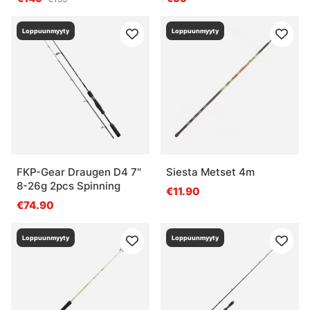
Loppuunmyyty
Loppuunmyyty
FKP-Gear Draugen D4 7''
Siesta Metset 4m
8-26g 2pcs Spinning
€11.90
€74.90
Loppuunmyyty
Loppuunmyyty