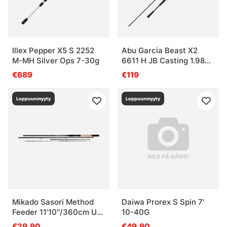
Illex Pepper X5 S 2252
Abu Garcia Beast X2
M-MH Silver Ops 7-30g
6611 H JB Casting 1.98m
35-100g 1+1Sec
€689
€119
Loppuunmyyty
Loppuunmyyty
Mikado Sasori Method
Daiwa Prorex S Spin 7'
Feeder 11'10''/360cm Up
10-40G
To 80g (3+2 sec)
€29.90
€49.90