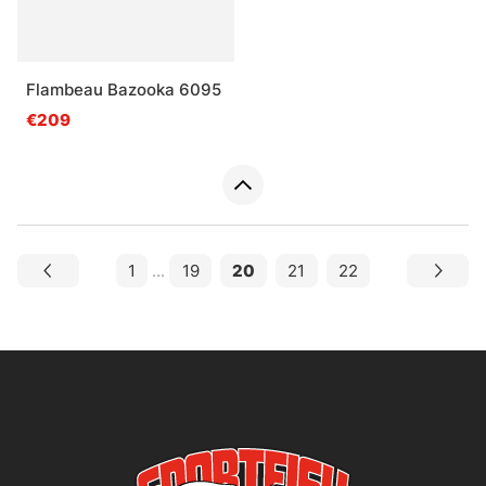
Flambeau Bazooka 6095
€209
1
...
19
20
21
22