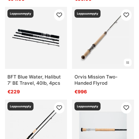
Loppuunmyyty
Loppuunmyyty
BFT Blue Water, Halibut
Orvis Mission Two-
7' BE Travel, 40lb, 4pcs
Handed Flyrod
€229
€996
Loppuunmyyty
Loppuunmyyty