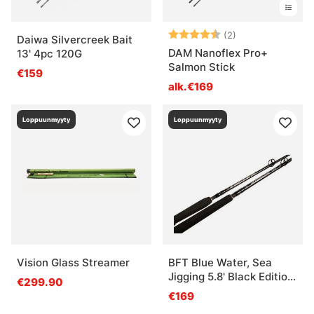
Arvio:
4.5 5:sta tähde
(2)
Daiwa Silvercreek Bait
DAM Nanoflex Pro+
13' 4pc 120G
Salmon Stick
€159
alk.€169
Loppuunmyyty
Loppuunmyyty
Vision Glass Streamer
BFT Blue Water, Sea
Jigging 5.8' Black Edition
€299.90
-450g, 2pcs
€169