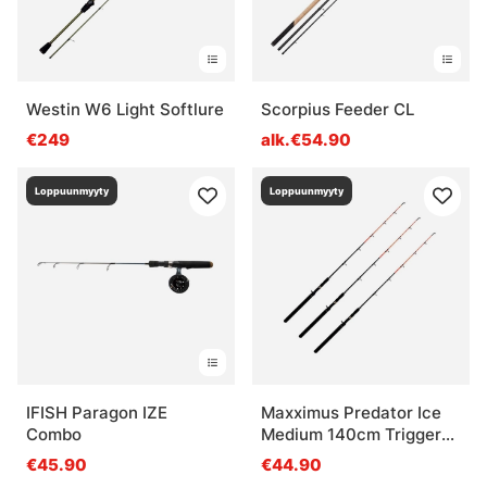
Westin W6 Light Softlure
Scorpius Feeder CL
€249
alk.€54.90
Loppuunmyyty
Loppuunmyyty
IFISH Paragon IZE
Maxximus Predator Ice
Combo
Medium 140cm Trigger
1sec 3-pack
€45.90
€44.90