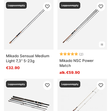
Loppuunmyyty
Loppuunmyyty
Arvio:
5.0 5:sta tähde
(2)
Mikado Sensual Medium
Mikado NSC Power
Light 7,3'' 5-23g
Match
€32.90
alk.€59.90
Loppuunmyyty
Loppuunmyyty