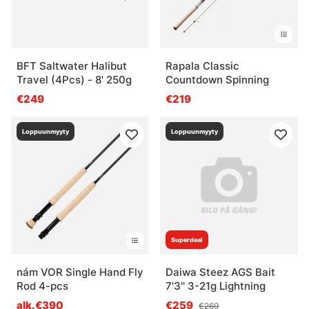
BFT Saltwater Halibut
Rapala Classic
Travel (4Pcs) - 8' 250g
Countdown Spinning
€249
€219
Loppuunmyyty
Loppuunmyyty
Superdeal
nám VOR Single Hand Fly
Daiwa Steez AGS Bait
Rod 4-pcs
7'3'' 3-21g Lightning
alk.€390
€259
€269