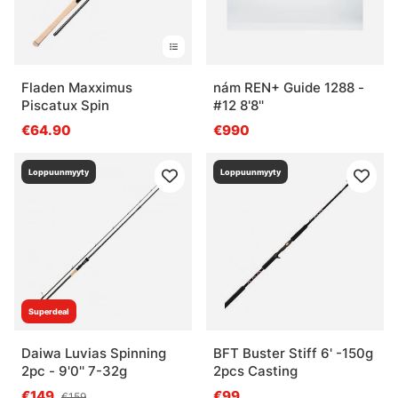
Fladen Maxximus
nám REN+ Guide 1288 -
Piscatux Spin
#12 8'8''
€64.90
€990
Loppuunmyyty
Loppuunmyyty
Superdeal
Daiwa Luvias Spinning
BFT Buster Stiff 6' -150g
2pc - 9'0'' 7-32g
2pcs Casting
€149
€99
€159