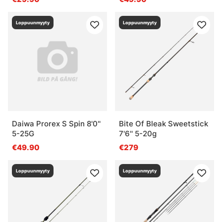
Loppuunmyyty
Loppuunmyyty
Daiwa Prorex S Spin 8'0''
Bite Of Bleak Sweetstick
5-25G
7'6'' 5-20g
€49.90
€279
Loppuunmyyty
Loppuunmyyty