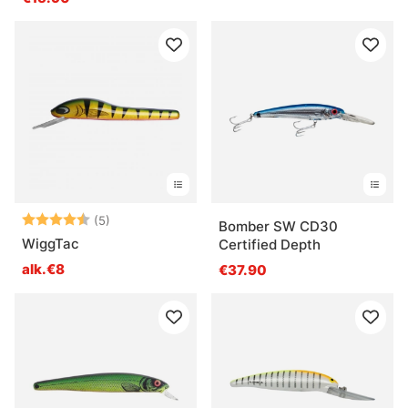
Arvio:
4.4 5:sta tähdestä
(5)
Bomber SW CD30
WiggTac
Certified Depth
alk.€8
€37.90