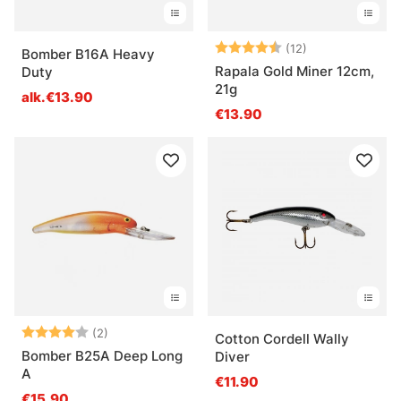
Arvio:
4.5 5:sta tähde
(12)
Bomber B16A Heavy
Rapala Gold Miner 12cm,
Duty
21g
alk.€13.90
€13.90
Arvio:
4.0 5:sta tähdestä
(2)
Cotton Cordell Wally
Bomber B25A Deep Long
Diver
A
€11.90
€15.90