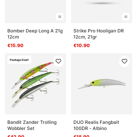
Bomber Deep Long A 21g
Strike Pro Hooligan DR
12cm
12cm, 21gr
€15.90
€10.90
Package Deal!
Bandit Zander Trolling
DUO Realis Fangbait
Wobbler Set
100DR - Albino
€42.90
€18.90