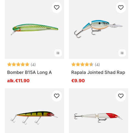
Arvio:
5.0 5:sta tähdestä
Arvio:
4.8 5:sta tähde
(4)
(4)
Bomber B15A Long A
Rapala Jointed Shad Rap
alk.€11.90
€9.90