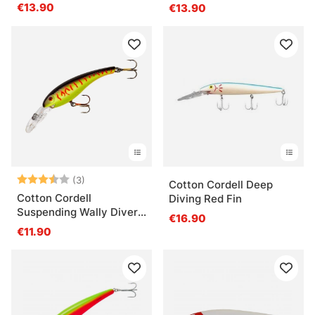
€13.90
€13.90
Arvio:
3.3 5:sta tähdestä
(3)
Cotton Cordell Deep
Cotton Cordell
Diving Red Fin
Suspending Wally Diver
€16.90
8cm 14g
€11.90