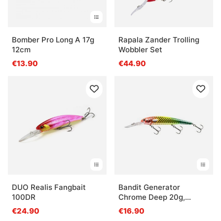
Bomber Pro Long A 17g
Rapala Zander Trolling
12cm
Wobbler Set
€13.90
€44.90
DUO Realis Fangbait
Bandit Generator
100DR
Chrome Deep 20g,
11,9cm
€24.90
€16.90