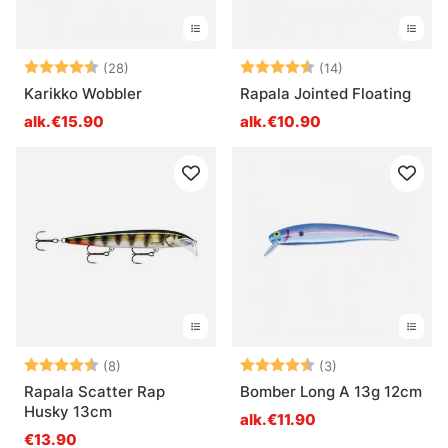
Arvio:
4.4 5:sta tähdestä
Arvio:
4.6 5:sta tähde
(28)
(14)
Karikko Wobbler
Rapala Jointed Floating
alk.€15.90
alk.€10.90
Arvio:
4.4 5:sta tähdestä
Arvio:
4.7 5:sta tähde
(8)
(3)
Rapala Scatter Rap
Bomber Long A 13g 12cm
Husky 13cm
alk.€11.90
€13.90