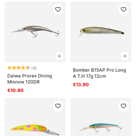
Arvio:
4.5 5:sta tähdestä
(4)
Bomber B15AP Pro Long
Daiwa Prorex Diving
A T.H 17g 12cm
Minnow 120DR
€13.90
€10.90