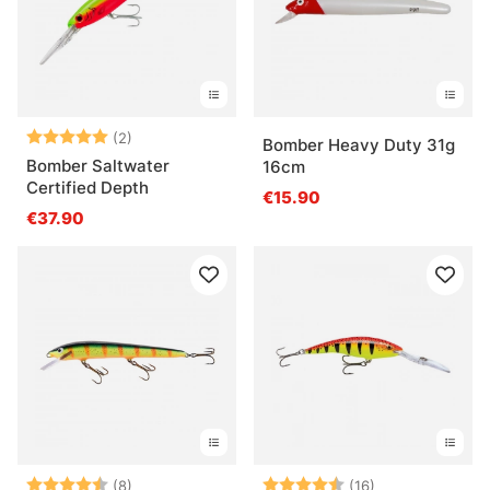
Arvio:
5.0 5:sta tähdestä
(2)
Bomber Heavy Duty 31g
Bomber Saltwater
16cm
Certified Depth
€15.90
€37.90
Arvio:
4.9 5:sta tähdestä
Arvio:
4.4 5:sta tähde
(8)
(16)