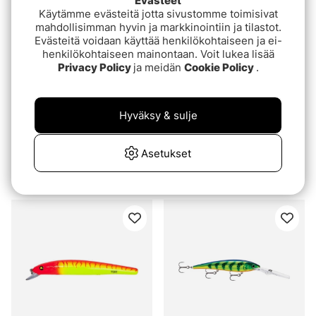
Evästeet
Käytämme evästeitä jotta sivustomme toimisivat
mahdollisimman hyvin ja markkinointiin ja tilastot.
Evästeitä voidaan käyttää henkilökohtaiseen ja ei-
henkilökohtaiseen mainontaan. Voit lukea lisää
Privacy Policy
ja meidän
Cookie Policy
.
Hyväksy & sulje
Arvio:
4.3 5:sta tähdestä
Arvio:
5.0 5:sta tähde
(4)
(6)
Bandit Walley Deep 12cm
Nils Master Invincible
Asetukset
17,5g
alk.€21.90
€14.90