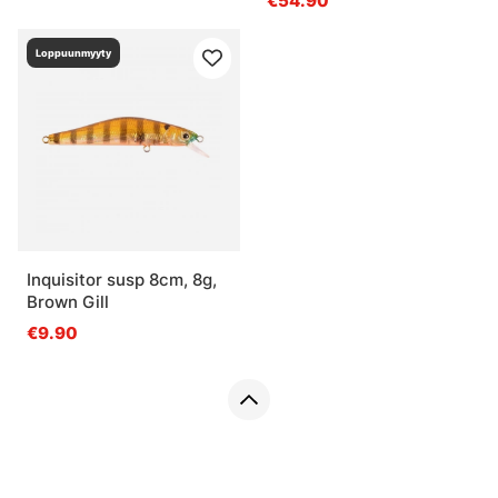
€54.90
Loppuunmyyty
Inquisitor susp 8cm, 8g,
Brown Gill
€9.90