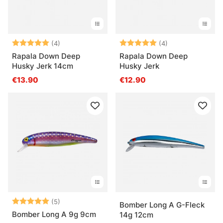
Arvio:
5.0 5:sta tähdestä
Arvio:
5.0 5:sta tähde
(4)
(4)
Rapala Down Deep
Rapala Down Deep
Husky Jerk 14cm
Husky Jerk
€13.90
€12.90
Arvio:
5.0 5:sta tähdestä
(5)
Bomber Long A G-Fleck
Bomber Long A 9g 9cm
14g 12cm