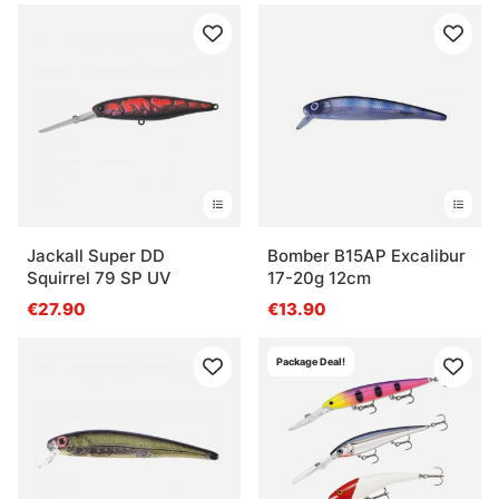
Jackall Super DD
Bomber B15AP Excalibur
Squirrel 79 SP UV
17-20g 12cm
€27.90
€13.90
Package Deal!