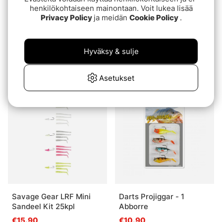
henkilökohtaiseen mainontaan. Voit lukea lisää
Privacy Policy
ja meidän
Cookie Policy
.
Great Deal!
Berkley Pro Pack
Fladen Jigs 8-10g 5pcs In
Hyväksy & sulje
Carolina Rig
Plastic Box
€9.90
€7.20
€13.90
Asetukset
Savage Gear LRF Mini
Darts Projiggar - 1
Sandeel Kit 25kpl
Abborre
€15.90
€10.90