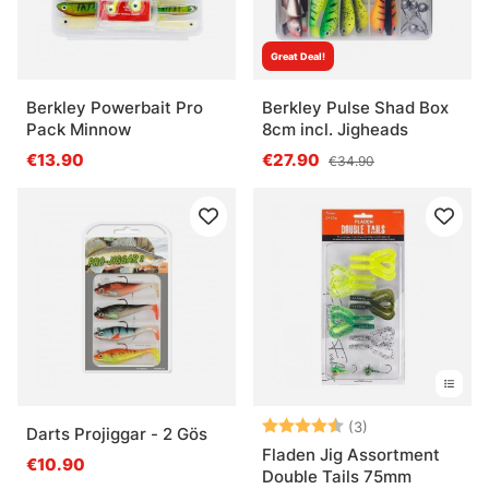
Great Deal!
Berkley Powerbait Pro
Berkley Pulse Shad Box
Pack Minnow
8cm incl. Jigheads
€13.90
€27.90
€34.90
Arvio:
4.7 5:sta tähde
(3)
Darts Projiggar - 2 Gös
Fladen Jig Assortment
€10.90
Double Tails 75mm