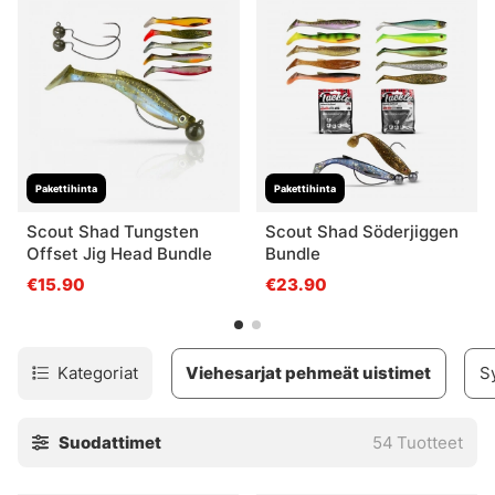
Pakettihinta
Pakettihinta
Scout Shad Tungsten
Scout Shad Söderjiggen
Offset Jig Head Bundle
Bundle
€15.90
€23.90
Kategoriat
Viehesarjat pehmeät uistimet
Sy
Suodattimet
54
Tuotteet