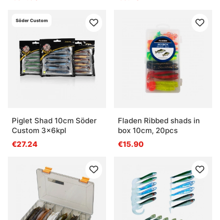
Söder Custom
Piglet Shad 10cm Söder
Fladen Ribbed shads in
Custom 3x6kpl
box 10cm, 20pcs
€27.24
€15.90