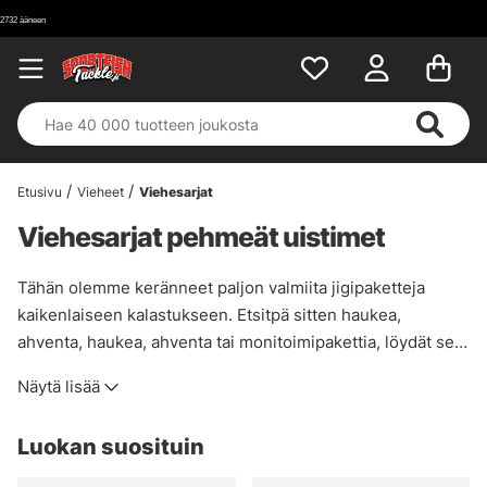
Etusivu
Vieheet
Viehesarjat
Viehesarjat pehmeät uistimet
Tähän olemme keränneet paljon valmiita jigipaketteja
kaikenlaiseen kalastukseen. Etsitpä sitten haukea,
ahventa, haukea, ahventa tai monitoimipakettia, löydät sen
täältä edulliseen hintaan.
Näytä lisää
Luokan suosituin