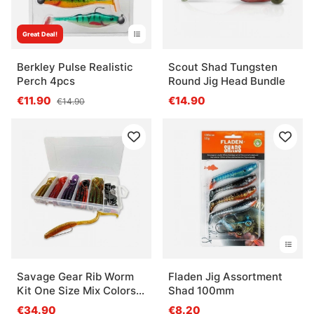
Great Deal!
Berkley Pulse Realistic
Scout Shad Tungsten
Perch 4pcs
Round Jig Head Bundle
€11.90
€14.90
€14.90
Savage Gear Rib Worm
Fladen Jig Assortment
Kit One Size Mix Colors
Shad 100mm
60pcs
€34.90
€8.20