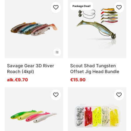
Package Deal!
Savage Gear 3D River
Scout Shad Tungsten
Roach (4kpl)
Offset Jig Head Bundle
alk.€9.70
€15.90