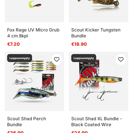
Fox Rage UV Micro Grub
Scout Kicker Tungsten
4 cm 8kpl
Bundle
€7.20
€18.90
Loppuunmyyty
Loppuunmyyty
Scout Shad Perch
Scout Shad XL Bundle -
Bundle
Black Coated Wire
€36.90
€24.90