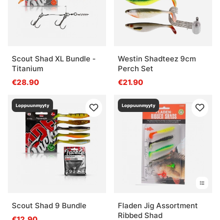
Scout Shad XL Bundle -
Westin Shadteez 9cm
Titanium
Perch Set
€28.90
€21.90
Loppuunmyyty
Loppuunmyyty
Scout Shad 9 Bundle
Fladen Jig Assortment
Ribbed Shad
€12.90