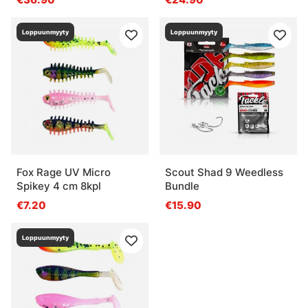
Loppuunmyyty
Loppuunmyyty
Fox Rage UV Micro
Scout Shad 9 Weedless
Spikey 4 cm 8kpl
Bundle
€7.20
€15.90
Loppuunmyyty