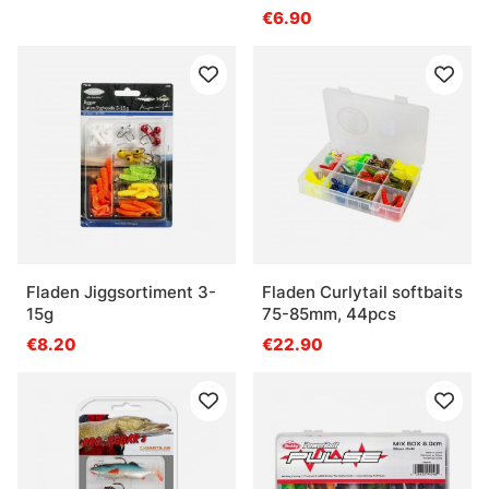
€6.90
Fladen Jiggsortiment 3-
Fladen Curlytail softbaits
15g
75-85mm, 44pcs
€8.20
€22.90