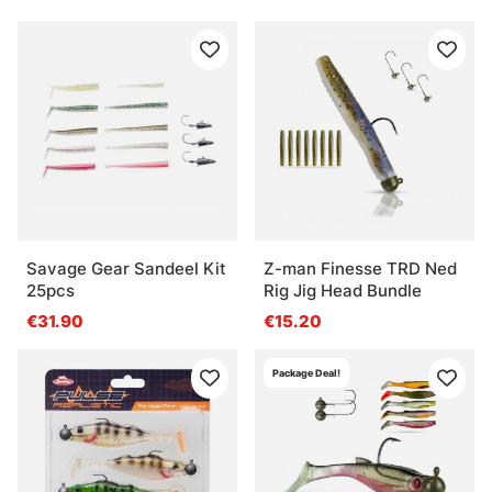
Savage Gear Sandeel Kit
Z-man Finesse TRD Ned
25pcs
Rig Jig Head Bundle
€31.90
€15.20
Package Deal!