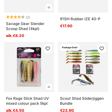
Arvio:
4.0 5:sta tähdestä
(2)
IFISH Rubber IZE 40-P
Savage Gear Slender
€17.90
Scoop Shad (4kpl)
alk.€8.20
Package Deal!
Fox Rage Slick Shad UV
Scout Shad Söderjiggen
mixed colour pack 5kpl
Bundle
alk.€4.50
€23.90