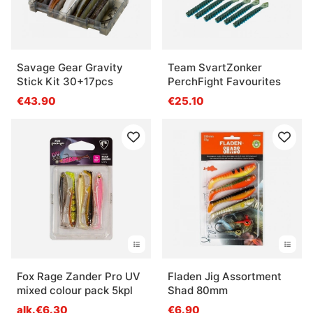
Savage Gear Gravity
Team SvartZonker
Stick Kit 30+17pcs
PerchFight Favourites
€43.90
€25.10
Fox Rage Zander Pro UV
Fladen Jig Assortment
mixed colour pack 5kpl
Shad 80mm
alk.€6.30
€6.90