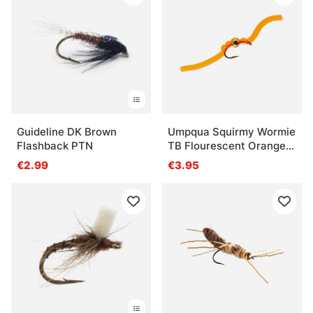
Guideline DK Brown
Umpqua Squirmy Wormie
Flashback PTN
TB Flourescent Orange
#12
€2.99
€3.95