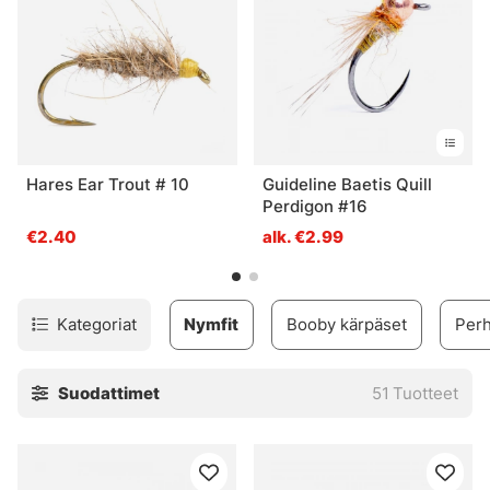
Hares Ear Trout # 10
Guideline Baetis Quill
Perdigon #16
€2.40
alk. €2.99
Kategoriat
Nymfit
Booby kärpäset
Perh
Suodattimet
51
Tuotteet