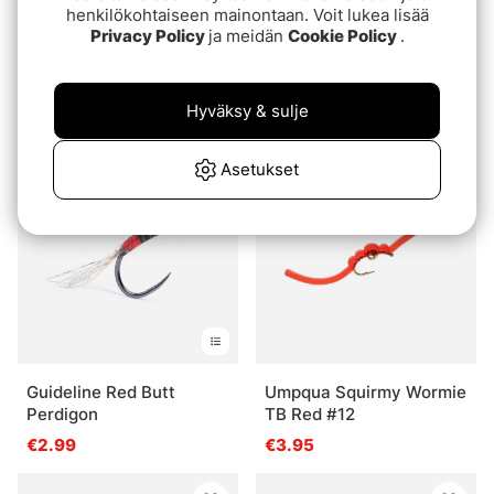
henkilökohtaiseen mainontaan. Voit lukea lisää
Privacy Policy
ja meidän
Cookie Policy
.
Umpqua WD 40
Guideline Fire Butt
Chocolate
Perdigon - Olive
Hyväksy & sulje
€2.40
€2.99
Asetukset
Guideline Red Butt
Umpqua Squirmy Wormie
Perdigon
TB Red #12
€2.99
€3.95