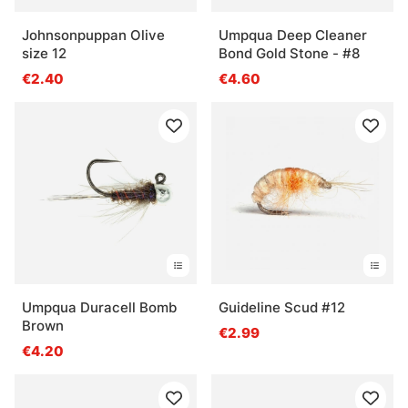
Johnsonpuppan Olive
Umpqua Deep Cleaner
size 12
Bond Gold Stone - #8
€2.40
€4.60
Umpqua Duracell Bomb
Guideline Scud #12
Brown
€2.99
€4.20