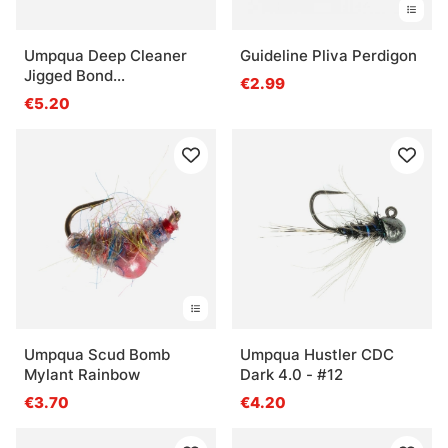
Umpqua Deep Cleaner
Guideline Pliva Perdigon
Jigged Bond
€2.99
Coffee/Black - #8
€5.20
Umpqua Scud Bomb
Umpqua Hustler CDC
Mylant Rainbow
Dark 4.0 - #12
€3.70
€4.20