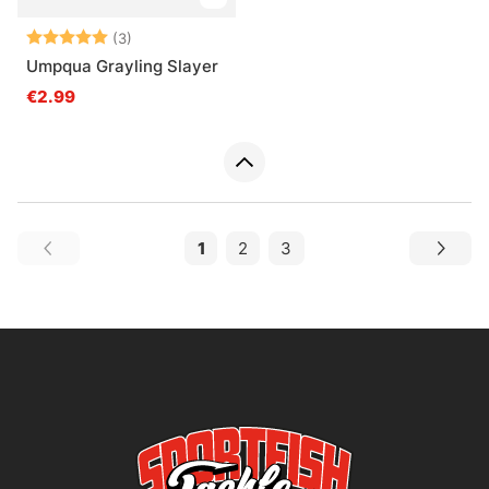
Arvio:
5.0 5:sta tähdestä
(3)
Umpqua Grayling Slayer
€2.99
1
2
3