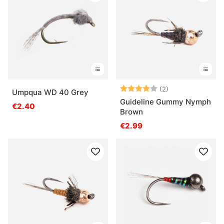
Arvio:
4.0 5:sta tähde
(2)
Umpqua WD 40 Grey
Guideline Gummy Nymph
€2.40
Brown
€2.99