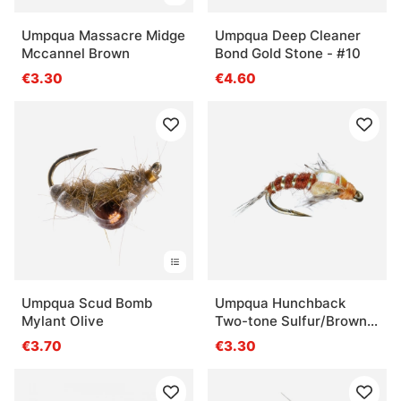
Umpqua Massacre Midge
Umpqua Deep Cleaner
Mccannel Brown
Bond Gold Stone - #10
€3.30
€4.60
Umpqua Scud Bomb
Umpqua Hunchback
Mylant Olive
Two-tone Sulfur/Brown -
#16
€3.70
€3.30