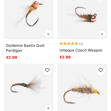
Arvio:
5.0 5:sta tähde
(2)
Guideline Baetis Quill
Umpqua Czech Weapon
Perdigon
€2.99
€2.99