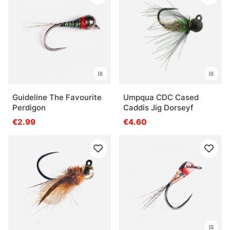
Guideline The Favourite
Umpqua CDC Cased
Perdigon
Caddis Jig Dorseyf
€2.99
€4.60