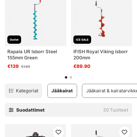
Outlet
ICE SALE
Rapala UR Isborr Steel
IFISH Royal Viking isborr
155mm Green
200mm
€139
€89.90
€149
Kategoriat
Jääkairat
Jääkairat & kairatarvikk
Suodattimet
30
Tuotteet