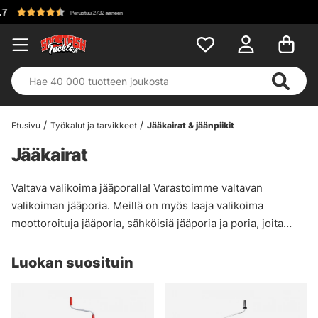
 ääneen
Etusivu
Työkalut ja tarvikkeet
Jääkairat & jäänpiikit
Jääkairat
Valtava valikoima jääporalla! Varastoimme valtavan
valikoiman jääporia. Meillä on myös laaja valikoima
moottoroituja jääporia, sähköisiä jääporia ja poria, joita
käytät ruuvimeisselillä.
Luokan suosituin