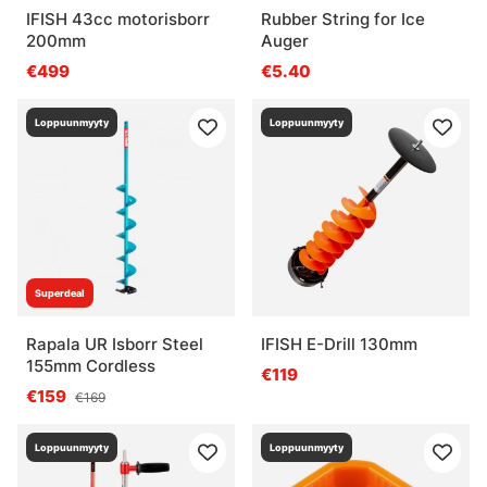
IFISH 43cc motorisborr
Rubber String for Ice
200mm
Auger
€499
€5.40
Loppuunmyyty
Loppuunmyyty
Superdeal
Rapala UR Isborr Steel
IFISH E-Drill 130mm
155mm Cordless
€119
€159
€169
Loppuunmyyty
Loppuunmyyty