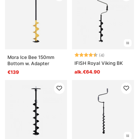
Arvio:
4.3 5:sta tähde
(4)
Mora Ice Bee 150mm
IFISH Royal Viking BK
Bottom w. Adapter
alk.€64.90
€139