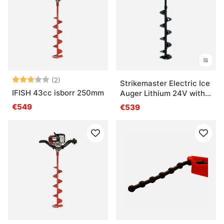
Arvio:
3.0 5:sta tähdestä
(2)
Strikemaster Electric Ice
IFISH 43cc isborr 250mm
Auger Lithium 24V with
Lite-Flite
€549
€539