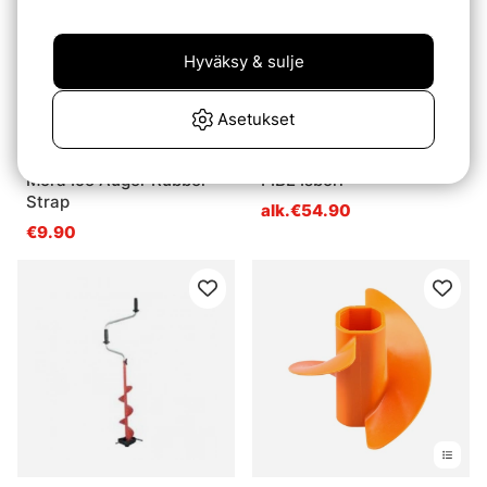
Hyväksy & sulje
Asetukset
Mora Ice Auger Rubber
FIBE Isborr
Strap
alk.€54.90
€9.90