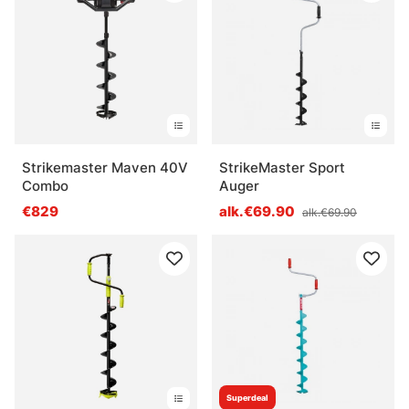
Strikemaster Maven 40V
StrikeMaster Sport
Combo
Auger
€829
alk.€69.90
alk.€69.90
Superdeal