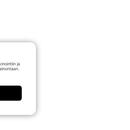
nointiin ja
mainontaan.