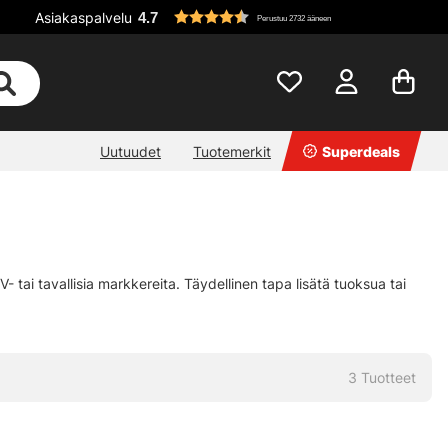
Asiakaspalvelu
4.7
Perustuu 2732 ääneen
Uutuudet
Tuotemerkit
Superdeals
- tai tavallisia markkereita. Täydellinen tapa lisätä tuoksua tai
3
Tuotteet