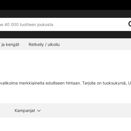
 ja kengät
Retkeily / ulkoilu
 valikoima merkkiaineita edulliseen hintaan. Tarjolla on tuoksukyniä, UV
Kampanjat