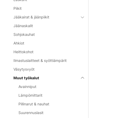
Piikit
Jääkairat & jäänpiikit
Jäänaskalit
Sohjokauhat
Ahkiot
Heittokohot
Ilmastuslaitteet & syöttiämpärit
Väsytysvyöt
Muut työkalut
Avainniput
Lämpömittarit
Pillinarut & nauhat
Suurennuslasit