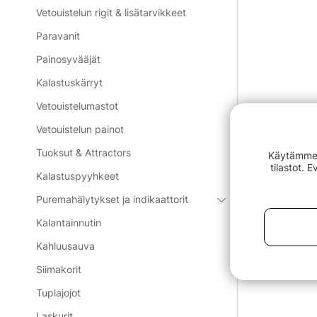
Vetouistelun rigit & lisätarvikkeet
Paravanit
Painosyvääjät
Kalastuskärryt
Vetouistelumastot
Vetouistelun painot
Tuoksut & Attractors
Käytämme e
tilastot. 
Kalastuspyyhkeet
Puremahälytykset ja indikaattorit
Kalantainnutin
Kahluusauva
Siimakorit
Tuplajojot
Laskurit