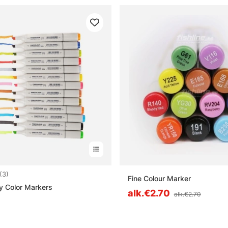
4.0 5:sta tähdestä
(3)
Fine Colour Marker
y Color Markers
alk.€2.70
alk.€2.70