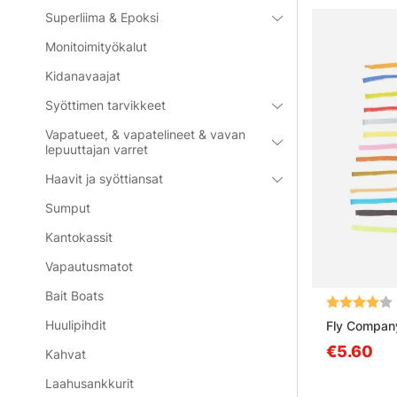
Superliima & Epoksi
Monitoimityökalut
Kidanavaajat
Syöttimen tarvikkeet
Vapatueet, & vapatelineet & vavan
lepuuttajan varret
Haavit ja syöttiansat
Sumput
Kantokassit
Vapautusmatot
Bait Boats
Arvio:
Huulipihdit
Fly Compan
€5.60
Kahvat
Laahusankkurit