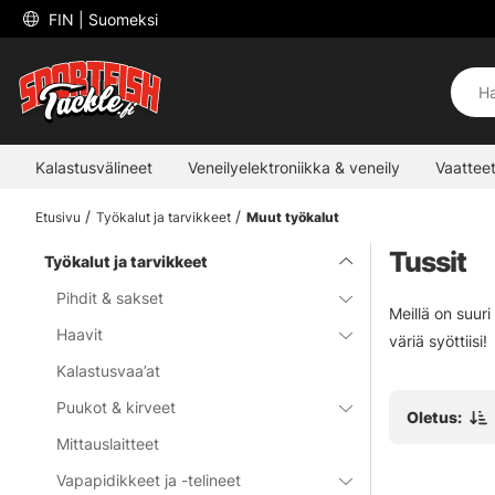
 FIN 
| Suomeksi
Kalastusvälineet
Veneilyelektroniikka & veneily
Vaatteet
Etusivu
Työkalut ja tarvikkeet
Muut työkalut
Tussit
Työkalut ja tarvikkeet
Pihdit & sakset
Meillä on suuri
Haavit
väriä syöttiisi!
Kalastusvaa’at
Puukot & kirveet
Oletus:
Mittauslaitteet
Vapapidikkeet ja -telineet