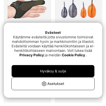
Evästeet
Käytämme evästeitä jotta sivustomme toimisivat
Avid Neoprene Finger
Korum Surface Bomb
mahdollisimman hyvin ja markkinointiin ja tilastot.
Stall
€5.40
Evästeitä voidaan käyttää henkilökohtaiseen ja ei-
€9.90
henkilökohtaiseen mainontaan. Voit lukea lisää
Privacy Policy
ja meidän
Cookie Policy
.
Hyväksy & sulje
Asetukset