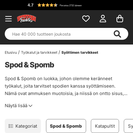
4.7
Perustuu 2732 ääneen
Etusivu
Työkalut ja tarvikkeet
Syöttimen tarvikkeet
Spod & Spomb
Spod & Spomb on luokka, johon olemme keränneet
työkalut, joita tarvitset spodien kanssa syöttämiseen.
Nämä ovat ammuksen muotoisia, ja niissä on ontto sisus,
johon laitat maalisyötin. Kun spod tai spomb laskeutuu
Näytä lisää
pinnalle, sisältö vapautuu ja pohjapainesyötti tai boilies
putoaa alas koukkusyöttiisi ja voit saada syöttikohdan
syötettyä tarkasti pitkältä etäisyydeltä. Meiltä voit valita
Kategoriat
Spod & Spomb
Katapultit
Sy
erikokoisia spodeja ja spombeja suosituista malleista,