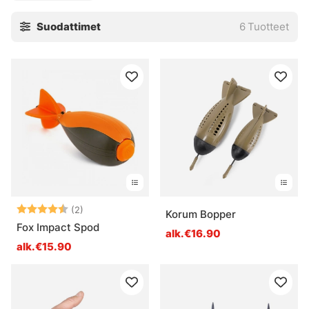
joiden tiedämme toimivan!
Suodattimet
6
Tuotteet
Arvio:
4.5 5:sta tähdestä
(2)
Korum Bopper
Fox Impact Spod
alk.€16.90
alk.€15.90