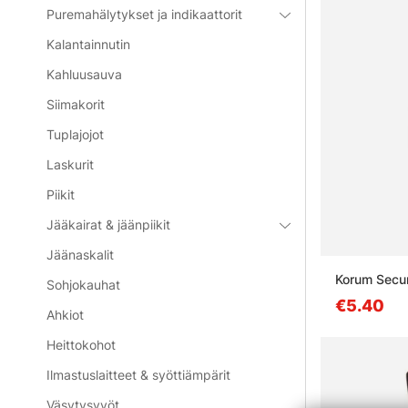
Puremahälytykset ja indikaattorit
Kalantainnutin
Kahluusauva
Siimakorit
Tuplajojot
Laskurit
Piikit
Jääkairat & jäänpiikit
Jäänaskalit
Korum Secur
Sohjokauhat
€5.40
Ahkiot
Heittokohot
Ilmastuslaitteet & syöttiämpärit
Väsytysvyöt