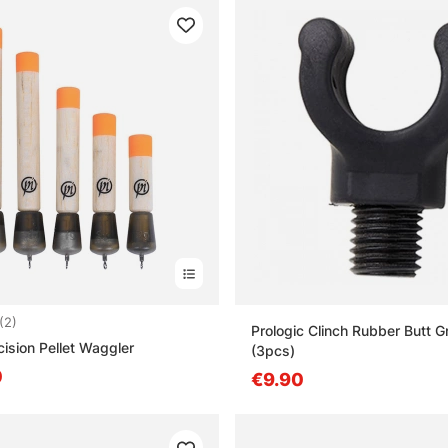
4.0 5:sta tähdestä
(2)
Prologic Clinch Rubber Butt G
cision Pellet Waggler
(3pcs)
0
€9.90