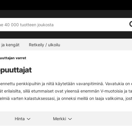
 ja kengät
Retkeily / ulkoilu
uuttajan varret
puuttajat
ennettu penkkipuihin ja niitä käytetään vavanpitiminä. Vavatukia on er
 erilaisilta, sillä etummaiset ovat yleensä enemmän V-muotoisia ja ta
lmiä varten kalastuksessasi, ja onneksi meillä on laaja valikoima, jo
Hinta
Merkki