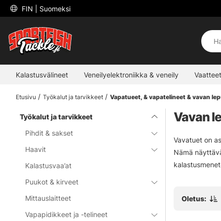
 FIN 
| Suomeksi
Kalastusvälineet
Veneilyelektroniikka & veneily
Vaatteet
Etusivu
Työkalut ja tarvikkeet
Vapatueet, & vapatelineet & vavan lep
Vavan le
Työkalut ja tarvikkeet
Pihdit & sakset
Vavatuet on as
Haavit
Nämä näyttävät
kalastusmenete
Kalastusvaa’at
Puukot & kirveet
Mittauslaitteet
Oletus:
Vapapidikkeet ja -telineet