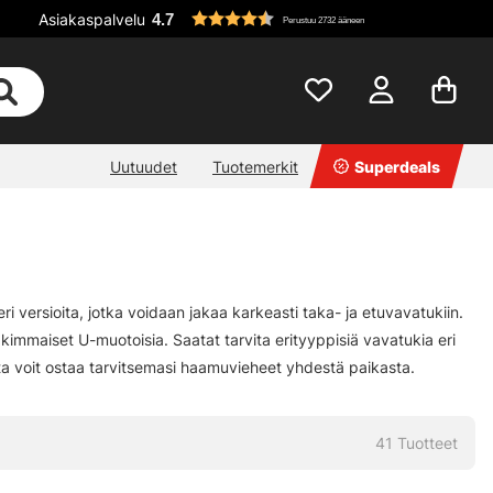
Asiakaspalvelu
4.7
Perustuu 2732 ääneen
Uutuudet
Tuotemerkit
Superdeals
i versioita, jotka voidaan jakaa karkeasti taka- ja etuvavatukiin.
kimmaiset U-muotoisia. Saatat tarvita erityyppisiä vavatukia eri
sta voit ostaa tarvitsemasi haamuvieheet yhdestä paikasta.
41
Tuotteet