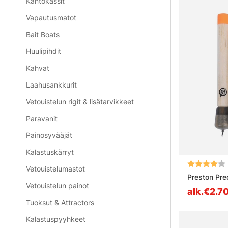
Kantokassit
Vapautusmatot
Bait Boats
Huulipihdit
Kahvat
Laahusankkurit
Vetouistelun rigit & lisätarvikkeet
Paravanit
Painosyvääjät
Kalastuskärryt
Arvio:
Vetouistelumastot
Preston Pre
Vetouistelun painot
alk.€2.7
Tuoksut & Attractors
Kalastuspyyhkeet