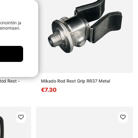
nointiin ja
mainontaan.
Rod Rest -
Mikado Rod Rest Grip RR37 Metal
€7.30