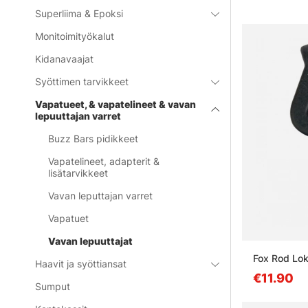
Superliima & Epoksi
Monitoimityökalut
Kidanavaajat
Syöttimen tarvikkeet
Vapatueet, & vapatelineet & vavan
lepuuttajan varret
Buzz Bars pidikkeet
Vapatelineet, adapterit &
lisätarvikkeet
Vavan leputtajan varret
Vapatuet
Vavan lepuuttajat
Fox Rod Lo
Haavit ja syöttiansat
€11.90
Sumput