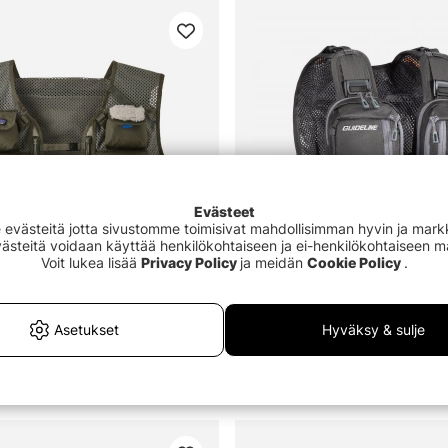
Evästeet
västeitä jotta sivustomme toimisivat mahdollisimman hyvin ja markki
Evästeitä voidaan käyttää henkilökohtaiseen ja ei-henkilökohtaiseen 
Voit lukea lisää
Privacy Policy
ja meidän
Cookie Policy
.
Asetukset
Hyväksy & sulje
tealth Pack Vest River Rock
Guideline Experience DW Ves
€179.99