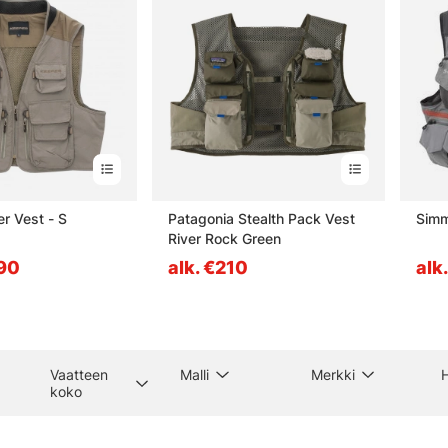
er Vest - S
Patagonia Stealth Pack Vest
Simm
River Rock Green
.90
alk. €210
alk
Vaatteen
Malli
Merkki
H
koko