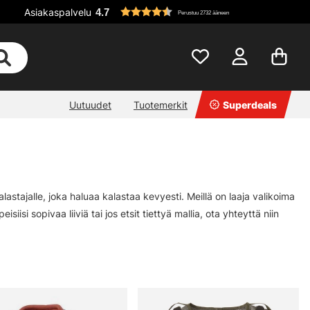
Asiakaspalvelu
4.7
Perustuu 2732 ääneen
Uutuudet
Tuotemerkit
Superdeals
lastajalle, joka haluaa kalastaa kevyesti. Meillä on laaja valikoima
iisi sopivaa liiviä tai jos etsit tiettyä mallia, ota yhteyttä niin