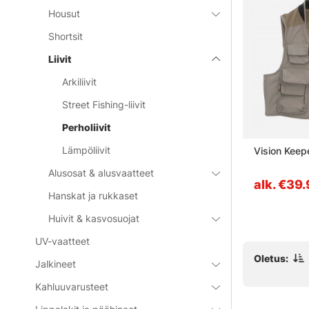
Housut
Shortsit
Liivit
Arkiliivit
Street Fishing-liivit
Perholiivit
Lämpöliivit
Steel
Patagonia Stealth Convertible
Vision Keep
Vest - River Rock Green
Alusosat & alusvaatteet
€100
alk. €39
Hanskat ja rukkaset
Huivit & kasvosuojat
UV-vaatteet
Oletus:
Jalkineet
Kahluuvarusteet