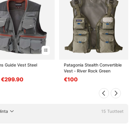
s Guide Vest Steel
Patagonia Stealth Convertible
Vest - River Rock Green
. €299.90
€100
inta
15
Tuotteet