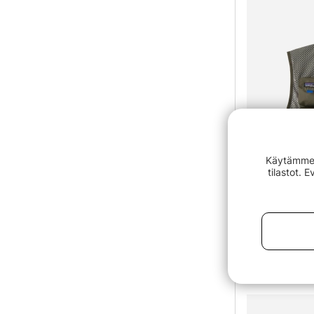
Käytämme e
tilastot. 
Patagonia S
Green
€210