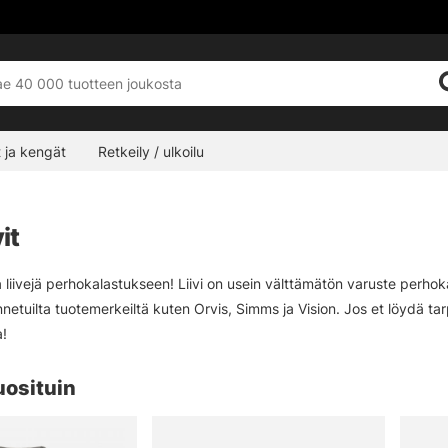
 ja kengät
Retkeily / ulkoilu
it
 liivejä perhokalastukseen! Liivi on usein välttämätön varuste perhoka
nnetuilta tuotemerkeiltä kuten Orvis, Simms ja Vision. Jos et löydä tarpeis
!
uosituin