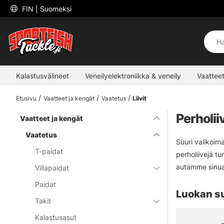
 FIN 
| Suomeksi
Kalastusvälineet
Veneilyelektroniikka & veneily
Vaatteet
Etusivu
Vaatteet ja kengät
Vaatetus
Liivit
Perholiiv
Vaatteet ja kengät
Vaatetus
Suuri valikoima
T-paidat
perholiivejä tu
autamme sinua
Villapaidat
Paidat
Luokan s
Takit
Kalastusasut