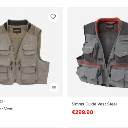
3.5 5:sta tähdestä
(2)
Simms Guide Vest Steel
er Vest
€299.90