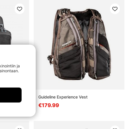
nointiin ja
mainontaan.
t
Guideline Experience Vest
€179.99