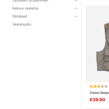
Lippalakit ja päähineet
Kelluva vaatetus
Silmälasit
Vaatehuolto
Arvio:
Vision Keep
€39.90