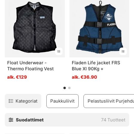
Float Underwear -
Fladen Life jacket FRS
Thermo Floating Vest
Blue Xl 90Kg +
alk. €129
alk. €36.90
Kategoriat
Paukkuliivit
Pelastusliivit Purjehd
Suodattimet
74
Tuotteet