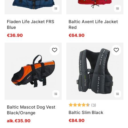
Fladen Life Jacket FRS
Baltic Axent Life Jacket
Blue
Red
€36.90
€64.90
Arvio:
4.7 5:sta tähde
(3)
Baltic Mascot Dog Vest
Baltic Slim Black
Black/Orange
€84.90
alk.€35.90