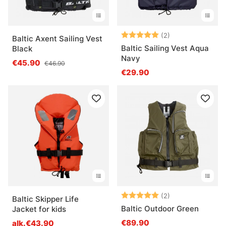
Arvio:
5.0 5:sta tähde
(2)
Baltic Axent Sailing Vest
Baltic Sailing Vest Aqua
Black
Navy
€45.90
€46.90
€29.90
Arvio:
5.0 5:sta tähde
(2)
Baltic Skipper Life
Baltic Outdoor Green
Jacket for kids
€89.90
alk.€43.90