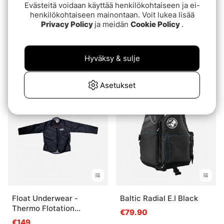
Evästeitä voidaan käyttää henkilökohtaiseen ja ei-
henkilökohtaiseen mainontaan. Voit lukea lisää
Privacy Policy
ja meidän
Cookie Policy
.
Baltic Mist E.I Black
Baltic Life Jacket Split
Hyväksy & sulje
Front E.I Orange
€64.90
€59.90
Asetukset
Float Underwear -
Baltic Radial E.I Black
Thermo Flotation
€79.90
Sweater
€149