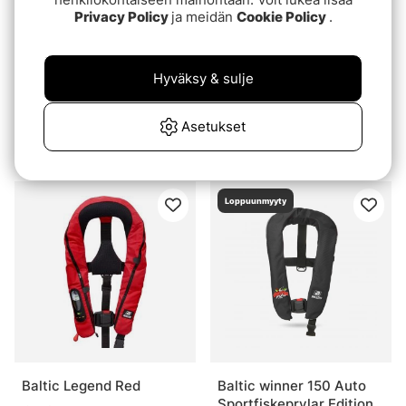
Privacy Policy
ja meidän
Cookie Policy
.
Hyväksy & sulje
Baltic Poseidon Auto
Baltic Mako Automatic
Asetukset
Black 40-120kg
Grey 40-150kg
€219
€169
Loppuunmyyty
Baltic Legend Red
Baltic winner 150 Auto
Sportfiskeprylar Edition