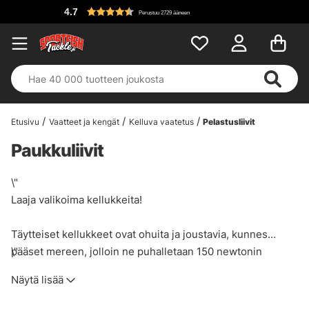
4.7
Perustuu 2729 ääneen
Etusivu
Vaatteet ja kengät
Kelluva vaatetus
Pelastusliivit
Paukkuliivit
\"
Laaja valikoima kellukkeita!
Täytteiset kellukkeet ovat ohuita ja joustavia, kunnes
pääset mereen, jolloin ne puhalletaan 150 newtonin
\"
turvallisuusluokkaan. Monissa malleissa on myös
Näytä lisää
haarahihnat. Huomaa, että on tärkeää, että nämä
huolletaan asianmukaisesti.