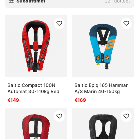
Suodattimet
22
Tuotteet
Baltic Compact 100N
Baltic Epiq 165 Hammar
Automat 30-110kg Red
A/S Marin 40-150kg
€149
€169