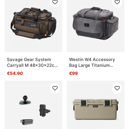
Savage Gear System
Westin W4 Accessory
Carryall M 48x30x22cm
Bag Large Titanium
18L
Black
€54.90
€99