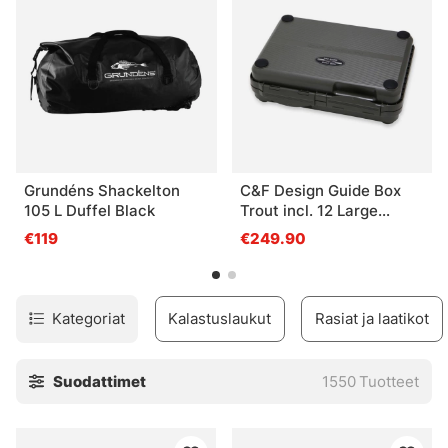
suosittelemme matalampaa laatikkoa, josta käytetään usein
nimitystä 3700. Päätelaitteille ja pienemmille pusseille
suositellaan 3600/3630-mallia (syvempi) tai pienempää
mallia.
Grundéns Shackelton
C&F Design Guide Box
105 L Duffel Black
Trout incl. 12 Large
System Foams
€119
€249.90
Kategoriat
Kalastuslaukut
Rasiat ja laatikot
Suodattimet
1550
Tuotteet