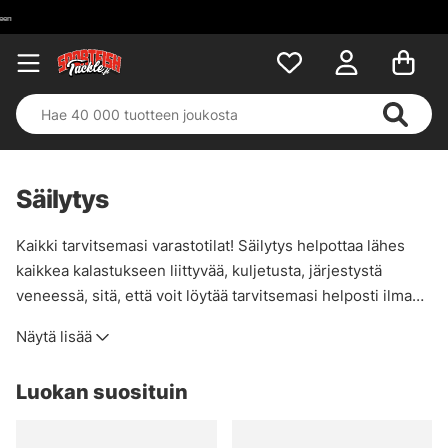
Säilytys
Kaikki tarvitsemasi varastotilat! Säilytys helpottaa lähes
kaikkea kalastukseen liittyvää, kuljetusta, järjestystä
veneessä, sitä, että voit löytää tarvitsemasi helposti ilman,
että sinun tarvitsee penkoa koko venettä tai syöttivarastoa
Näytä lisää
kotona. Meillä on paljon syöttilaatikoita, pusseja,
lompakoita jne. joiden avulla löydät kalastuksessa
Luokan suosituin
haluamasi. Isoja syöttejä varten suosittelemme 3730-
mallia, koska ne ovat syvempiä ja mahdollistavat suurten
wobblerien, jerkbaittien jne. käytön. Pienemmille vieheille