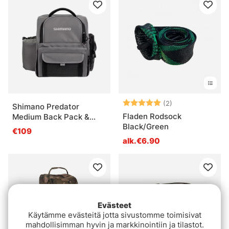
Arvio:
5.0 5:sta tähde
(2)
Shimano Predator
Fladen Rodsock
Medium Back Pack &
Black/Green
Tackle Box
€109
alk.€6.90
Evästeet
Käytämme evästeitä jotta sivustomme toimisivat
mahdollisimman hyvin ja markkinointiin ja tilastot.