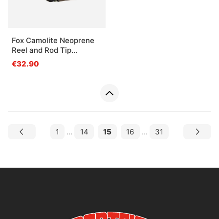
Fox Camolite Neoprene
Reel and Rod Tip
protector
€32.90
1
...
14
15
16
...
31