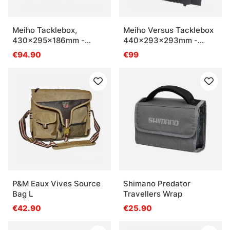
Meiho Tacklebox,
Meiho Versus Tacklebox
430x295x186mm -
440x293x293mm -
Black
Green
€94.90
€99
P&M Eaux Vives Source
Shimano Predator
Bag L
Travellers Wrap
€42.90
€25.90