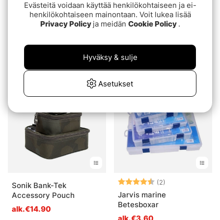
Evästeitä voidaan käyttää henkilökohtaiseen ja ei-
henkilökohtaiseen mainontaan. Voit lukea lisää
Privacy Policy
ja meidän
Cookie Policy
.
Fox Camolite Wader Boot
Fox Camolite Lead & Bits
Bag
Bag Rigid Insert
Hyväksy & sulje
€32.90
alk.€32.90
Asetukset
Arvio:
4.5 5:sta tähde
(2)
Sonik Bank-Tek
Jarvis marine
Accessory Pouch
Betesboxar
alk.€14.90
alk.€3.60