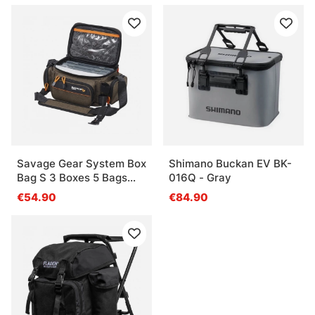
Savage Gear System Box
Shimano Buckan EV BK-
Bag S 3 Boxes 5 Bags
016Q - Gray
15x36x23cm 5.5L
€54.90
€84.90