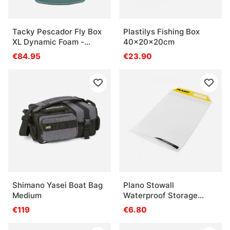
Tacky Pescador Fly Box
Plastilys Fishing Box
XL Dynamic Foam -
40x20x20cm
Smoke Grey
€84.95
€23.90
Shimano Yasei Boat Bag
Plano Stowall
Medium
Waterproof Storage
3600
€119
€6.80