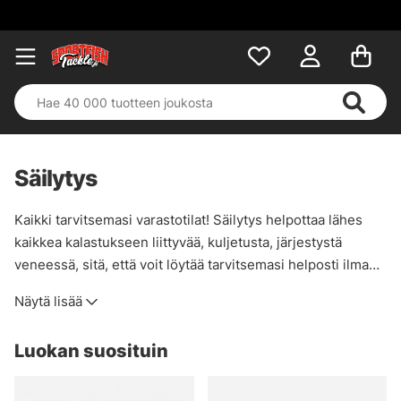
Säilytys
Kaikki tarvitsemasi varastotilat! Säilytys helpottaa lähes
kaikkea kalastukseen liittyvää, kuljetusta, järjestystä
veneessä, sitä, että voit löytää tarvitsemasi helposti ilman,
että sinun tarvitsee penkoa koko venettä tai syöttivarastoa
Näytä lisää
kotona. Meillä on paljon syöttilaatikoita, pusseja,
lompakoita jne. joiden avulla löydät kalastuksessa
Luokan suosituin
haluamasi. Isoja syöttejä varten suosittelemme 3730-
mallia, koska ne ovat syvempiä ja mahdollistavat suurten
wobblerien, jerkbaittien jne. käytön. Pienemmille vieheille