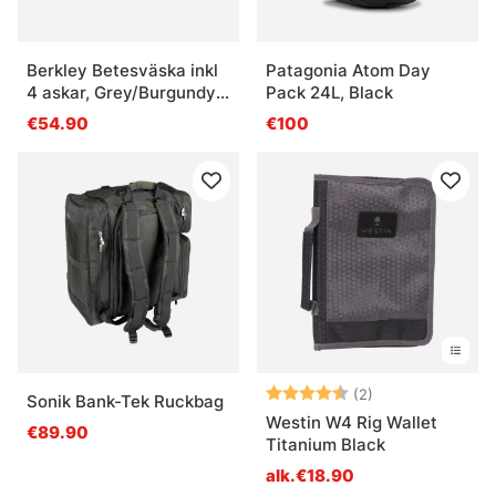
Berkley Betesväska inkl
Patagonia Atom Day
4 askar, Grey/Burgundy
Pack 24L, Black
Red
€54.90
€100
Arvio:
4.5 5:sta tähde
(2)
Sonik Bank-Tek Ruckbag
Westin W4 Rig Wallet
€89.90
Titanium Black
alk.€18.90