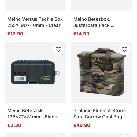
Meiho Versus Tackle Box
Meiho Betesbox,
255x190x40mm - Clear
Justerbara Fack,
286x205x50mm - Black
€12.90
€14.90
Meiho Betesask,
Prologic Element Storm
138x77x31mm - Black
Safe Barrow Cool Bag
Camo Medium 17L
€3.30
€49.90