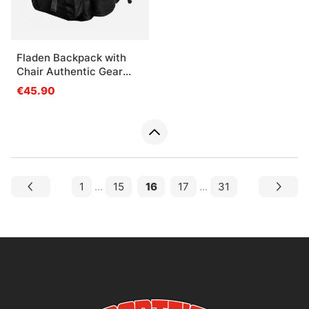
Fladen Backpack with
Chair Authentic Gear
black
€45.90
1
...
15
16
17
...
31