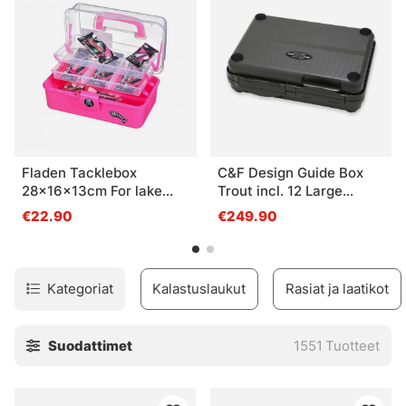
suosittelemme matalampaa laatikkoa, josta käytetään usein
nimitystä 3700. Päätelaitteille ja pienemmille pusseille
suositellaan 3600/3630-mallia (syvempi) tai pienempää
mallia.
Fladen Tacklebox
C&F Design Guide Box
28x16x13cm For lake
Trout incl. 12 Large
fishing, Pink
System Foams
€22.90
€249.90
Kategoriat
Kalastuslaukut
Rasiat ja laatikot
Suodattimet
1551
Tuotteet