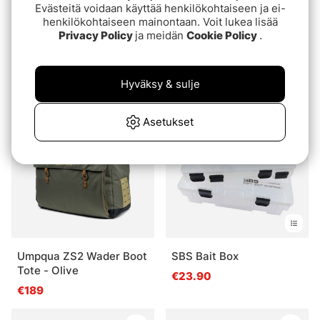
Evästeitä voidaan käyttää henkilökohtaiseen ja ei-
henkilökohtaiseen mainontaan. Voit lukea lisää
Privacy Policy
ja meidän
Cookie Policy
.
Fishpond Thunderhead
Tacky Daypack Fly Box -
Sling - Eco Yucca
Burnt Orange
€299.95
€24.95
Hyväksy & sulje
Asetukset
Umpqua ZS2 Wader Boot
SBS Bait Box
Tote - Olive
€23.90
€189