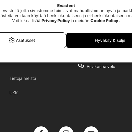
Evästeet
västeitä jotta sivustomme toimisivat mahdollisimman hyvin ja markki
Evästeitä voidaan käyttää henkilökohtaiseen ja ei-henkilökohtaiseen 
Voit lukea lisää
Privacy Policy
ja meidän
Cookie Policy
.
Asetukset
Hyväksy & sulje
Asiakaspalvelu
Tietoja meistä
UKK