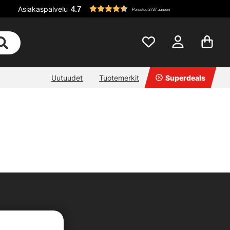
Asiakaspalvelu
4.7
Perustuu 2737 ääneen
Uutuudet
Tuotemerkit
Superdeals