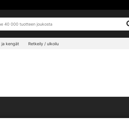
 ja kengät
Retkeily / ulkoilu