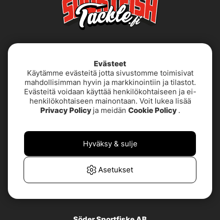
Evästeet
Käytämme evästeitä jotta sivustomme toimisivat
mahdollisimman hyvin ja markkinointiin ja tilastot.
Evästeitä voidaan käyttää henkilökohtaiseen ja ei-
henkilökohtaiseen mainontaan. Voit lukea lisää
Käyttöehdot
Saavutettavuusseloste
Privacy Policy
ja meidän
Cookie Policy
.
Tietoja meistä
Tietosuojakäytäntö
Hyväksy & sulje
TUOTETUKI &
UKK
YHTEYSTIEDOT
Asetukset
Asiakaspalvelu
Söder Sportfiske AB