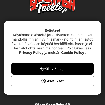
Evästeet
Käytämme evästeitä jotta sivustomme toimisivat
mahdollisimman hyvin ja markkinointiin ja tilastot.
Evästeitä voidaan käyttää henkilökohtaiseen ja ei-
henkilökohtaiseen mainontaan. Voit lukea lisää
Käyttöehdot
Saavutettavuusseloste
Privacy Policy
ja meidän
Cookie Policy
.
Tietoja meistä
Tietosuojakäytäntö
Hyväksy & sulje
TUOTETUKI &
UKK
YHTEYSTIEDOT
Asetukset
Asiakaspalvelu
Söder Sportfiske AB